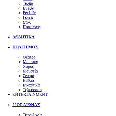
Ταξίδι
Ευεξία
Pet Life
Γονείς
Στυλ
Προτάσεις
ΑΘΛΗΤΙΚΑ
ΠΟΛΙΤΣΜΟΣ
Θέατρο
Μουσική
Χορός
Μουσεία
Σινεμά
Βιβλίο
Εικαστικά
Τηλεόραση
ENTERTAINMENT
22ΟΣ ΑΙΩΝΑΣ
Τεχνολογία