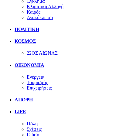
Έγκλημα
Κλιματική Αλλαγή
Καιρός
Ανακύκλωση
ΠΟΛΙΤΙΚΗ
ΚΟΣΜΟΣ
22ΟΣ ΑΙΩΝΑΣ
ΟΙΚΟΝΟΜΙΑ
Ενέργεια
Τουρισμός
Επιχειρήσεις
ΑΠΟΨΗ
LIFE
Πόλη
Σχέσεις
Γεύση