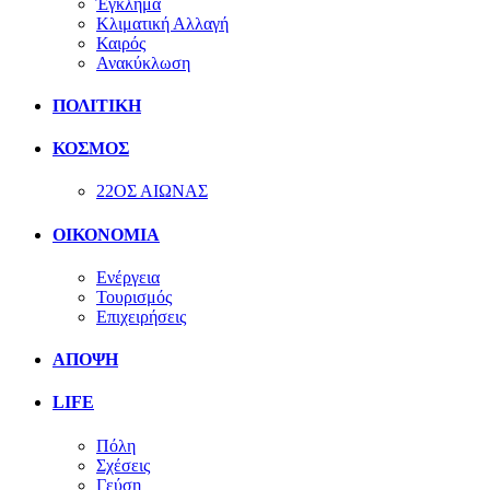
Έγκλημα
Κλιματική Αλλαγή
Καιρός
Ανακύκλωση
ΠΟΛΙΤΙΚΗ
ΚΟΣΜΟΣ
22ΟΣ ΑΙΩΝΑΣ
ΟΙΚΟΝΟΜΙΑ
Ενέργεια
Τουρισμός
Επιχειρήσεις
ΑΠΟΨΗ
LIFE
Πόλη
Σχέσεις
Γεύση