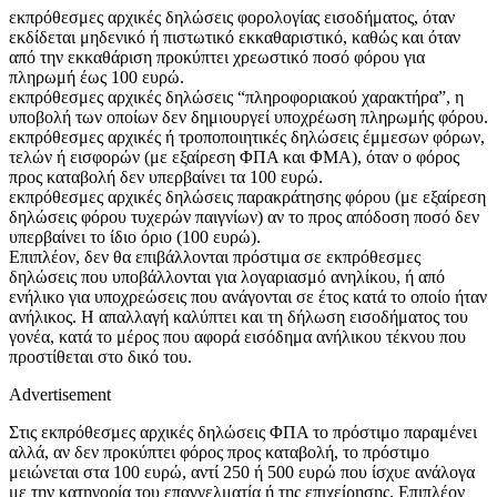
εκπρόθεσμες αρχικές δηλώσεις φορολογίας εισοδήματος, όταν
εκδίδεται μηδενικό ή πιστωτικό εκκαθαριστικό, καθώς και όταν
από την εκκαθάριση προκύπτει χρεωστικό ποσό φόρου για
πληρωμή έως 100 ευρώ.
εκπρόθεσμες αρχικές δηλώσεις “πληροφοριακού χαρακτήρα”, η
υποβολή των οποίων δεν δημιουργεί υποχρέωση πληρωμής φόρου.
εκπρόθεσμες αρχικές ή τροποποιητικές δηλώσεις έμμεσων φόρων,
τελών ή εισφορών (με εξαίρεση ΦΠΑ και ΦΜΑ), όταν ο φόρος
προς καταβολή δεν υπερβαίνει τα 100 ευρώ.
εκπρόθεσμες αρχικές δηλώσεις παρακράτησης φόρου (με εξαίρεση
δηλώσεις φόρου τυχερών παιγνίων) αν το προς απόδοση ποσό δεν
υπερβαίνει το ίδιο όριο (100 ευρώ).
Επιπλέον, δεν θα επιβάλλονται πρόστιμα σε εκπρόθεσμες
δηλώσεις που υποβάλλονται για λογαριασμό ανηλίκου, ή από
ενήλικο για υποχρεώσεις που ανάγονται σε έτος κατά το οποίο ήταν
ανήλικος. Η απαλλαγή καλύπτει και τη δήλωση εισοδήματος του
γονέα, κατά το μέρος που αφορά εισόδημα ανήλικου τέκνου που
προστίθεται στο δικό του.
Advertisement
Στις εκπρόθεσμες αρχικές δηλώσεις ΦΠΑ το πρόστιμο παραμένει
αλλά, αν δεν προκύπτει φόρος προς καταβολή, το πρόστιμο
μειώνεται στα 100 ευρώ, αντί 250 ή 500 ευρώ που ίσχυε ανάλογα
με την κατηγορία του επαγγελματία ή της επιχείρησης. Επιπλέον