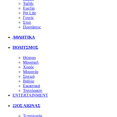
Ταξίδι
Ευεξία
Pet Life
Γονείς
Στυλ
Προτάσεις
ΑΘΛΗΤΙΚΑ
ΠΟΛΙΤΣΜΟΣ
Θέατρο
Μουσική
Χορός
Μουσεία
Σινεμά
Βιβλίο
Εικαστικά
Τηλεόραση
ENTERTAINMENT
22ΟΣ ΑΙΩΝΑΣ
Τεχνολογία