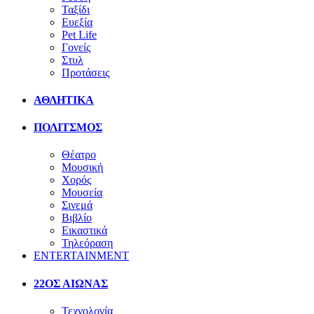
Ταξίδι
Ευεξία
Pet Life
Γονείς
Στυλ
Προτάσεις
ΑΘΛΗΤΙΚΑ
ΠΟΛΙΤΣΜΟΣ
Θέατρο
Μουσική
Χορός
Μουσεία
Σινεμά
Βιβλίο
Εικαστικά
Τηλεόραση
ENTERTAINMENT
22ΟΣ ΑΙΩΝΑΣ
Τεχνολογία