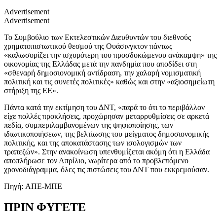
Advertisement
Advertisement
Το Συμβούλιο των Εκτελεστικών Διευθυντών του διεθνούς
χρηματοπιστωτικού θεσμού της Ουάσινγκτον πάντως
«καλωσορίζει την ισχυρότερη του προσδοκώμενου ανάκαμψη» της
οικονομίας της Ελλάδας μετά την πανδημία που αποδίδει στη
«σθεναρή δημοσιονομική αντίδραση, την χαλαρή νομισματική
πολιτική και τις συνετές πολιτικές» καθώς και στην «αξιοσημείωτη
στήριξη της ΕΕ».
Πάντα κατά την εκτίμηση του ΔΝΤ, «παρά το ότι το περιβάλλον
είχε πολλές προκλήσεις, προχώρησαν μεταρρυθμίσεις σε αρκετά
πεδία, συμπεριλαμβανομένων της ψηφιοποίησης, των
ιδιωτικοποιήσεων, της βελτίωσης του μείγματος δημοσιονομικής
πολιτικής, και της αποκατάστασης των ισολογισμών των
τραπεζών». Στην ανακοίνωση υπενθυμίζεται ακόμη ότι η Ελλάδα
αποπλήρωσε τον Απρίλιο, νωρίτερα από το προβλεπόμενο
χρονοδιάγραμμα, όλες τις πιστώσεις του ΔΝΤ που εκκρεμούσαν.
Πηγή: AΠΕ-ΜΠΕ
ΠΡΙΝ ΦΥΓΕΤΕ