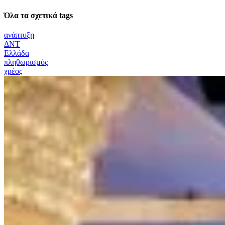
Όλα τα σχετικά tags
ανάπτυξη
ΔΝΤ
Ελλάδα
πληθωρισμός
χρέος