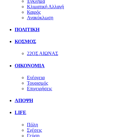
Έγκλημα
Κλιματική Αλλαγή
Καιρός
Ανακύκλωση
ΠΟΛΙΤΙΚΗ
ΚΟΣΜΟΣ
22ΟΣ ΑΙΩΝΑΣ
ΟΙΚΟΝΟΜΙΑ
Ενέργεια
Τουρισμός
Επιχειρήσεις
ΑΠΟΨΗ
LIFE
Πόλη
Σχέσεις
Γεύση