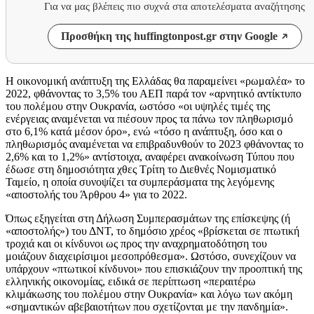
Για να μας βλέπεις πιο συχνά στα αποτελέσματα αναζήτησης
Προσθήκη της huffingtonpost.gr στην Google
Η οικονομική ανάπτυξη της Ελλάδας θα παραμείνει «ρωμαλέα» το
2022, φθάνοντας το 3,5% του ΑΕΠ παρά τον «αρνητικό αντίκτυπο
του πολέμου στην Ουκρανία, ωστόσο «οι υψηλές τιμές της
ενέργειας αναμένεται να πιέσουν προς τα πάνω τον πληθωρισμό
στο 6,1% κατά μέσον όρο», ενώ «τόσο η ανάπτυξη, όσο και ο
πληθωρισμός αναμένεται να επιβραδυνθούν το 2023 φθάνοντας το
2,6% και το 1,2%» αντίστοιχα, αναφέρει ανακοίνωση Τύπου που
έδωσε στη δημοσιότητα χθες Τρίτη το Διεθνές Νομισματικό
Ταμείο, η οποία συνοψίζει τα συμπεράσματα της λεγόμενης
«αποστολής του Άρθρου 4» για το 2022.
Όπως εξηγείται στη Δήλωση Συμπερασμάτων της επίσκεψης (ή
«αποστολής») του ΔΝΤ, το δημόσιο χρέος «βρίσκεται σε πτωτική
τροχιά και οι κίνδυνοι ως προς την αναχρηματοδότηση του
μοιάζουν διαχειρίσιμοι μεσοπρόθεσμα». Ωστόσο, συνεχίζουν να
υπάρχουν «πτωτικοί κίνδυνοι» που επισκιάζουν την προοπτική της
ελληνικής οικονομίας, ειδικά σε περίπτωση «περαιτέρω
κλιμάκωσης του πολέμου στην Ουκρανία» και λόγω των ακόμη
«σημαντικών αβεβαιοτήτων που σχετίζονται με την πανδημία».