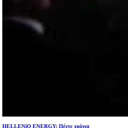
HELLENiQ ENERGY: Πέντε χρόνια