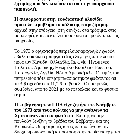
ζήτησης που δεν καλύπτεται από την υπάρχουσα
παραγωγή.
Η ανισορροπία στην εφοδιαστική αλυσίδα
προκαλεί προβλήματα κάλυψης στην ζήτηση,
αρχικά στην ενέργεια, στη συνέχει στα τρόφιμα, στις
μεταφορές και επεκτείνεται σε όλα τα προϊόντα και τις
υπηρεσίες.
Το 1973 ο οργανισμός πετρελαιοπαραγωγών χωρών
έβαλε αραβικό εμπάργκο στις εξαγωγές πετρελαίου
προς τον Καναδά, Ολλανδία, Ιαπωνία, Ηνωμένες
Πολιτείες Αμερικής, Ηνωμένο Βασίλειο, Ροδεσία,
Πορτογαλία, Αγγλία, Νότια Αμερική κλπ. Οι τιμές του
πετρελαίου τότε υπερτριπλασιάστηκαν φθάνοντας απ’
τα 3 $ σχεδόν στα 11,5 $ το βαρέλι. Ότι ακριβώς
συμβαίνει από το 2021 με το πετρέλαιο και το φυσικό
αέριο.
Η κυβέρνηση των ΗΠΑ είχε ζητήσει το Νοέμβριο
του 1973 από τους πολίτες να μην ανάψουν τα
Χριστουγεννιάτικα φωτάκια!
Επίσης να μην
πουλούν βενζίνη τα βράδια του Σάββατου και της
Κυριακής. Οι προτροπές αυτές αποτυπώνουν την
δυσχερή οικονομική κατάσταση στην οποία εισέρχεται