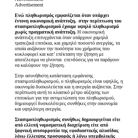
Advertisement
Ενώ πληθωρισμός εμφανίζεται όταν υπάρχει
έντονη οικονομική ανάπτυξη, στην περίπτωση του
στασιμοπληθωρισμού έχουμε υψηλό πληθωρισμό
χωρίς πραγματική ανάπτυξη.
Η οικονομική
ανάπτυξη επιτυγχάνεται όταν υπάρχουν χαμηλά
τραπεζικά επιτόκια, και χαμηλό ποσοστό ανεργίας, τα
οποία αυξάνουν την ποσότητα του χρήματος που
κυκλοφορεί και κατ’ επέκταση την ζήτηση με
αποτέλεσμα να γίνονται επενδύσεις για να παράγουν
να καλύψουν την ζήτηση.
Στην ασυνήθιστη κατάσταση εμφάνισης
στασιμοπληθωρισμού, ο πληθωρισμός είναι υψηλός, η
οικονομία δυσκολεύεται και η ανεργία αυξάνεται. Στην
περίπτωση αυτή το κλασικό μέτρο αύξησης των
επιτοκίων για την αντιμετώπιση του πληθωρισμού,
δημιουργεί δυσκολότερες συνθήκες στην οικονομία
και υψηλότερη ανεργία.
Στασιμοπληθωρισμός συνήθως δημιουργείται είτε
από ελλιπή νομισματική διαχείριση είτε από
ξαφνική ανισορροπία της εφοδιαστικής αλυσίδας
λόγω έλλειψης προσφοράς ή λόγω υπερβολικής