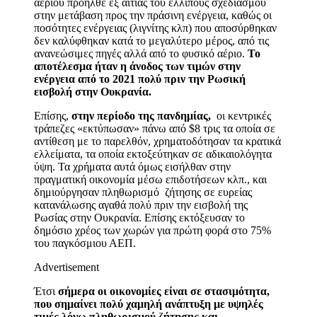
αερίου προήλθε εξ αιτίας του ελλιπούς σχεδιασμού
στην μετάβαση προς την πράσινη ενέργεια, καθώς οι
ποσότητες ενέργειας (λιγνίτης κλπ) που αποσύρθηκαν
δεν καλύφθηκαν κατά το μεγαλύτερο μέρος, από τις
ανανεώσιμες πηγές αλλά από το φυσικό αέριο.
Το
αποτέλεσμα ήταν η άνοδος των τιμών στην
ενέργεια από το 2021 πολύ πριν την Ρωσική
εισβολή στην Ουκρανία.
Επίσης,
στην περίοδο της πανδημίας,
οι κεντρικές
τράπεζες «εκτύπωσαν» πάνω από $8 τρις τα οποία σε
αντίθεση με το παρελθόν, χρηματοδότησαν τα κρατικά
ελλείματα, τα οποία εκτοξεύτηκαν σε αδικαιολόγητα
ύψη. Τα χρήματα αυτά όμως εισήλθαν στην
πραγματική οικονομία μέσω επιδοτήσεων κλπ., και
δημιούργησαν πληθωρισμό ζήτησης σε ευρείας
κατανάλωσης αγαθά πολύ πριν την εισβολή της
Ρωσίας στην Ουκρανία. Επίσης εκτόξευσαν το
δημόσιο χρέος των χωρών για πρώτη φορά στο 75%
του παγκόσμιου ΑΕΠ.
Advertisement
Έτσι
σήμερα οι οικονομίες είναι σε στασιμότητα,
που σημαίνει πολύ χαμηλή ανάπτυξη με υψηλές
τιμές λόγω πληθωρισμού ζήτησης και