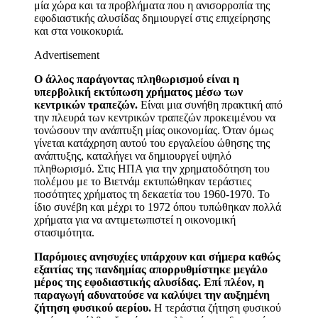
μία χώρα και τα προβλήματα που η ανισορροπία της
εφοδιαστικής αλυσίδας δημιουργεί στις επιχείρησης
και στα νοικοκυριά.
Advertisement
Ο άλλος παράγοντας πληθωρισμού είναι η
υπερβολική εκτύπωση χρήματος μέσω των
κεντρικών τραπεζών.
Είναι μια συνήθη πρακτική από
την πλευρά των κεντρικών τραπεζών προκειμένου να
τονώσουν την ανάπτυξη μίας οικονομίας. Όταν όμως
γίνεται κατάχρηση αυτού του εργαλείου ώθησης της
ανάπτυξης, καταλήγει να δημιουργεί υψηλό
πληθωρισμό. Στις ΗΠΑ για την χρηματοδότηση του
πολέμου με το Βιετνάμ εκτυπώθηκαν τεράστιες
ποσότητες χρήματος τη δεκαετία του 1960-1970. Το
ίδιο συνέβη και μέχρι το 1972 όπου τυπώθηκαν πολλά
χρήματα για να αντιμετωπιστεί η οικονομική
στασιμότητα.
Παρόμοιες ανησυχίες υπάρχουν και σήμερα καθώς
εξαιτίας της πανδημίας απορρυθμίστηκε μεγάλο
μέρος της εφοδιαστικής αλυσίδας.
Επί πλέον, η
παραγωγή αδυνατούσε να καλύψει την αυξημένη
ζήτηση φυσικού αερίου.
Η τεράστια ζήτηση φυσικού