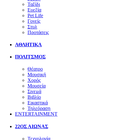
Ταξίδι
Ευεξία
Pet Life
Γονείς
Στυλ
Προτάσεις
ΑΘΛΗΤΙΚΑ
ΠΟΛΙΤΣΜΟΣ
Θέατρο
Μουσική
Χορός
Μουσεία
Σινεμά
Βιβλίο
Εικαστικά
Τηλεόραση
ENTERTAINMENT
22ΟΣ ΑΙΩΝΑΣ
Τεχνολογία