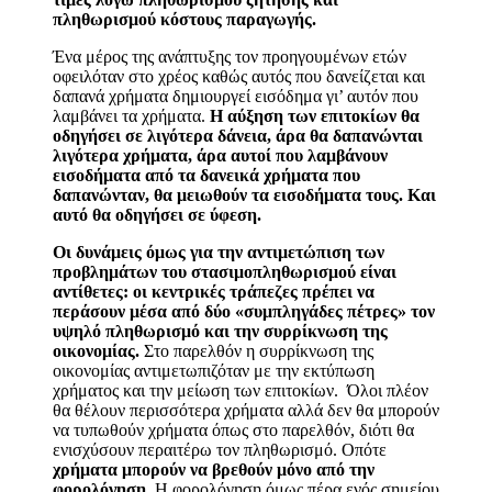
πληθωρισμού κόστους παραγωγής.
Ένα μέρος της ανάπτυξης τον προηγουμένων ετών
οφειλόταν στο χρέος καθώς αυτός που δανείζεται και
δαπανά χρήματα δημιουργεί εισόδημα γι’ αυτόν που
λαμβάνει τα χρήματα.
Η αύξηση των επιτοκίων θα
οδηγήσει σε λιγότερα δάνεια, άρα θα δαπανώνται
λιγότερα χρήματα, άρα αυτοί που λαμβάνουν
εισοδήματα από τα δανεικά χρήματα που
δαπανώνταν, θα μειωθούν τα εισοδήματα τους. Και
αυτό θα οδηγήσει σε ύφεση.
Οι δυνάμεις όμως για την αντιμετώπιση των
προβλημάτων του στασιμοπληθωρισμού είναι
αντίθετες:
οι κεντρικές τράπεζες πρέπει να
περάσουν μέσα από δύο «συμπληγάδες πέτρες» τον
υψηλό πληθωρισμό και την συρρίκνωση της
οικονομίας.
Στο παρελθόν η συρρίκνωση της
οικονομίας αντιμετωπιζόταν με την εκτύπωση
χρήματος και την μείωση των επιτοκίων. Όλοι πλέον
θα θέλουν περισσότερα χρήματα αλλά δεν θα μπορούν
να τυπωθούν χρήματα όπως στο παρελθόν, διότι θα
ενισχύσουν περαιτέρω τον πληθωρισμό. Οπότε
χρήματα μπορούν να βρεθούν μόνο από την
φορολόγηση.
Η φορολόγηση όμως πέρα ενός σημείου