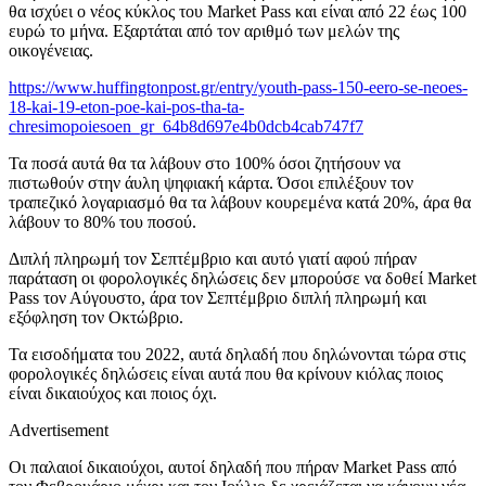
θα ισχύει ο νέος κύκλος του Market Pass και είναι από 22 έως 100
ευρώ το μήνα. Εξαρτάται από τον αριθμό των μελών της
οικογένειας.
https://www.huffingtonpost.gr/entry/youth-pass-150-eero-se-neoes-
18-kai-19-eton-poe-kai-pos-tha-ta-
chresimopoiesoen_gr_64b8d697e4b0dcb4cab747f7
Τα ποσά αυτά θα τα λάβουν στο 100% όσοι ζητήσουν να
πιστωθούν στην άυλη ψηφιακή κάρτα. Όσοι επιλέξουν τον
τραπεζικό λογαριασμό θα τα λάβουν κουρεμένα κατά 20%, άρα θα
λάβουν το 80% του ποσού.
Διπλή πληρωμή τον Σεπτέμβριο και αυτό γιατί αφού πήραν
παράταση οι φορολογικές δηλώσεις δεν μπορούσε να δοθεί Market
Pass τον Αύγουστο, άρα τον Σεπτέμβριο διπλή πληρωμή και
εξόφληση τον Οκτώβριο.
Τα εισοδήματα του 2022, αυτά δηλαδή που δηλώνονται τώρα στις
φορολογικές δηλώσεις είναι αυτά που θα κρίνουν κιόλας ποιος
είναι δικαιούχος και ποιος όχι.
Advertisement
Οι παλαιοί δικαιούχοι, αυτοί δηλαδή που πήραν Market Pass από