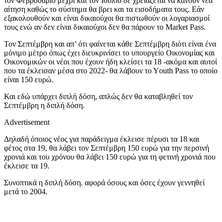
τον Φεβρουάριο μέχρι και τον Ιούλιο δε χρειάζεται να κάνουν νέα
αίτηση καθώς το σύστημα θα βρει και τα εισοδήματα τους. Εάν
εξακολουθούν και είναι δικαιούχοι θα πιστωθούν οι λογαριασμοί
τους ενώ αν δεν είναι δικαιούχοι δεν θα πάρουν το Market Pass.
Τον Σεπτέμβρη και απ’ ότι φαίνεται κάθε Σεπτέμβρη διότι είναι ένα
μόνιμο μέτρο όπως έχει διευκρινίσει το υπουργείο Οικονομίας και
Οικονομικών οι νέοι που έχουν ήδη κλείσει τα 18 -ακόμα και αυτοί
που τα έκλεισαν μέσα στο 2022- θα λάβουν το Υouth Pass το οποίο
είναι 150 ευρώ.
Και εδώ υπάρχει διπλή δόση, απλώς δεν θα καταβληθεί τον
Σεπτέμβρη η διπλή δόση.
Advertisement
Δηλαδή όποιος νέος για παράδειγμα έκλεισε πέρυσι τα 18 και
φέτος στα 19, θα λάβει τον Σεπτέμβρη 150 ευρώ για την περσινή
χρονιά και του χρόνου θα λάβει 150 ευρώ για τη φετινή χρονιά που
έκλεισε τα 19.
Συνοπτικά η διπλή δόση. αφορά όσους και όσες έχουν γεννηθεί
μετά το 2004.