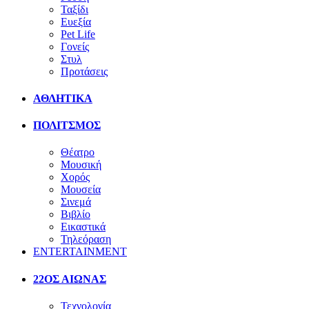
Ταξίδι
Ευεξία
Pet Life
Γονείς
Στυλ
Προτάσεις
ΑΘΛΗΤΙΚΑ
ΠΟΛΙΤΣΜΟΣ
Θέατρο
Μουσική
Χορός
Μουσεία
Σινεμά
Βιβλίο
Εικαστικά
Τηλεόραση
ENTERTAINMENT
22ΟΣ ΑΙΩΝΑΣ
Τεχνολογία