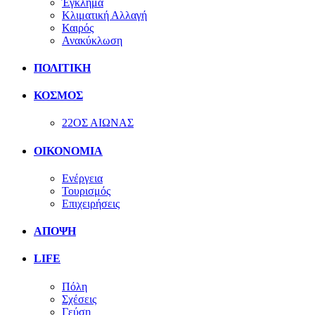
Έγκλημα
Κλιματική Αλλαγή
Καιρός
Ανακύκλωση
ΠΟΛΙΤΙΚΗ
ΚΟΣΜΟΣ
22ΟΣ ΑΙΩΝΑΣ
ΟΙΚΟΝΟΜΙΑ
Ενέργεια
Τουρισμός
Επιχειρήσεις
ΑΠΟΨΗ
LIFE
Πόλη
Σχέσεις
Γεύση