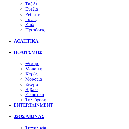
Ταξίδι
Ευεξία
Pet Life
Γονείς
Στυλ
Προτάσεις
ΑΘΛΗΤΙΚΑ
ΠΟΛΙΤΣΜΟΣ
Θέατρο
Μουσική
Χορός
Μουσεία
Σινεμά
Βιβλίο
Εικαστικά
Τηλεόραση
ENTERTAINMENT
22ΟΣ ΑΙΩΝΑΣ
Τεχνολογία