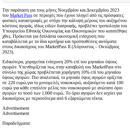
Την παράταση για τους μήνες Νοεμβρίου και Δεκεμβρίου 2023
του
Market Pass
σε περιοχές που έχουν πληγεί από τις πρόσφατες
φυσικές καταστροφές με στόχο την κάλυψη μέρους του αυξημένου
κόστους αγοράς, ιδίως ειδών διατροφής, προβλέπει τροπολογία του
Υπουργείου Εθνικής Οικονομίας και Οικονομικών που κατατέθηκε
χθες. Πρόκειται για διπλάσια οικονομική ενίσχυση που
καταβάλλεται με τα ίδια κριτήρια και προϋποθέσεις αυτόματα
στους δικαιούχους του MarketPass ΙΙ (Αύγουστος – Οκτώβριος
2023).
Ειδικότερα, χορηγείται ενίσχυση 20% επί του μηνιαίου ύψους
αγορών. Υπενθυμίζεται πως στην καταβολή του MarketPass στο
σύνολο της χώρας προβλέπεται χορήγηση 10% επί του μηνιαίου
ύψους αγορών. Πιο αναλυτικά, το μηνιαίο ύψος αγορών ορίζεται
σε 220 ευρώ,για το μονομελές νοικοκυριό, αυξανόμενο κατά 100
ευρώ για κάθε επιπλέον μέλος του νοικοκυριού με ανώτατο όριο
αγορών το ποσό των 1.000 ευρώ. Το όριο αγορών δεν ισχύει για
δικαιούχους με περισσότερα από 6 εξαρτώμενα τέκνα.
Advertisement
Advertisement
Παραδείγματα: