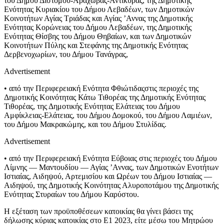
του Δήμου Διστόμου-Αράχωβας-Αντίκυρας, της Δημοτικής
Ενότητας Κυριακίου του Δήμου Λεβαδέων, των Δημοτικών
Κοινοτήτων Αγίας Τριάδας και Αγίας ’Αννας της Δημοτικής
Ενότητας Κορώνειας του Δήμου Λεβαδέων, της Δημοτικής
Ενότητας Θίσβης του Δήμου Θηβαίων, και των Δημοτικών
Κοινοτήτων Πύλης και Στεφάνης της Δημοτικής Ενότητας
Δερβενοχωρίων, του Δήμου Τανάγρας,
Advertisement
• από την Περιφερειακή Ενότητα Φθιώτιδαςστις περιοχές της
Δημοτικής Κοινότητας Κάτω Τιθορέας της Δημοτικής Ενότητας
Τιθορέας, της Δημοτικής Ενότητας Ελάτειας του Δήμου
Αμφίκλειας-Ελάτειας, του Δήμου Δομοκού, του Δήμου Λαμιέων,
του Δήμου Μακρακώμης, και του Δήμου Στυλίδας.
Advertisement
• από την Περιφερειακή Ενότητα Εύβοιας στις περιοχές του Δήμου
Λίμνης — Μαντουδίου — Αγίας ’Αννας, των Δημοτικών Ενοτήτων
Ιστιαίας, Αιδηψού, Αρτεμισίου και Ωρέων του Δήμου Ιστιαίας —
Αιδηψού, της Δημοτικής Κοινότητας Αλυροποτάμου της Δημοτικής
Ενότητας Στυραίων του Δήμου Καρύστου.
Η εξέταση των προϋποθέσεων κατοικίας θα γίνει βάσει της
δήλωσης κύριας κατοικίας στο Ε1 2023, είτε μέσω του Μητρώου