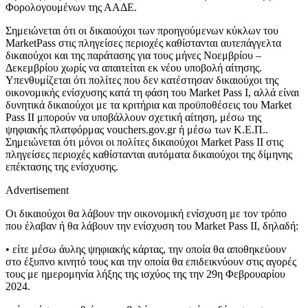
Φορολογουμένων της ΑΑΔΕ.
Σημειώνεται ότι οι δικαιούχοι των προηγούμενων κύκλων του
MarketPass στις πληγείσες περιοχές καθίστανται αυτεπάγγελτα
δικαιούχοι και της παράτασης για τους μήνες Νοεμβρίου –
Δεκεμβρίου χωρίς να απαιτείται εκ νέου υποβολή αίτησης.
Υπενθυμίζεται ότι πολίτες που δεν κατέστησαν δικαιούχοι της
οικονομικής ενίσχυσης κατά τη φάση του Market Pass I, αλλά είναι
δυνητικά δικαιούχοι με τα κριτήρια και προϋποθέσεις του Market
Pass II μπορούν να υποβάλλουν σχετική αίτηση, μέσω της
ψηφιακής πλατφόρμας vouchers.gov.gr ή μέσω των Κ.Ε.Π..
Σημειώνεται ότι μόνοι οι πολίτες δικαιούχοι Market Pass II στις
πληγείσες περιοχές καθίστανται αυτόματα δικαιούχοι της δίμηνης
επέκτασης της ενίσχυσης.
Advertisement
Οι δικαιούχοι θα λάβουν την οικονομική ενίσχυση με τον τρόπο
που έλαβαν ή θα λάβουν την ενίσχυση του Market Pass II, δηλαδή:
• είτε μέσω άυλης ψηφιακής κάρτας, την οποία θα αποθηκεύουν
στο έξυπνο κινητό τους και την οποία θα επιδεικνύουν στις αγορές
τους με ημερομηνία λήξης της ισχύος της την 29η Φεβρουαρίου
2024.