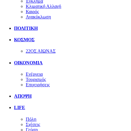
Έγκλημα
Κλιματική Αλλαγή
Καιρός
Ανακύκλωση
ΠΟΛΙΤΙΚΗ
ΚΟΣΜΟΣ
22ΟΣ ΑΙΩΝΑΣ
ΟΙΚΟΝΟΜΙΑ
Ενέργεια
Τουρισμός
Επιχειρήσεις
ΑΠΟΨΗ
LIFE
Πόλη
Σχέσεις
Γεύση