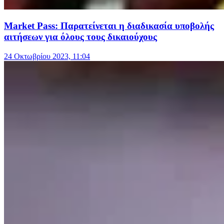
Μarket Pass: Παρατείνεται η διαδικασία υποβολής
αιτήσεων για όλους τους δικαιούχους
24 Οκτωβρίου 2023, 11:04