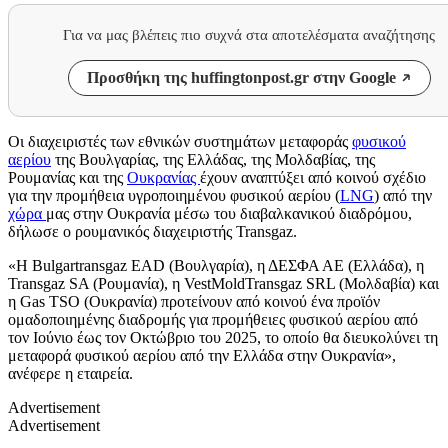
Για να μας βλέπεις πιο συχνά στα αποτελέσματα αναζήτησης
Προσθήκη της huffingtonpost.gr στην Google
Οι διαχειριστές των εθνικών συστημάτων μεταφοράς
φυσικού
αερίου
της Βουλγαρίας, της Ελλάδας, της Μολδαβίας, της
Ρουμανίας και της
Ουκρανίας
έχουν αναπτύξει από κοινού σχέδιο
για την προμήθεια υγροποιημένου φυσικού αερίου (
LNG
) από την
χώρα
μας στην Ουκρανία μέσω του διαβαλκανικού διαδρόμου,
δήλωσε ο ρουμανικός διαχειριστής Transgaz.
«Η Bulgartransgaz EAD (Βουλγαρία), η ΔΕΣΦΑ ΑΕ (Ελλάδα), η
Transgaz SA (Ρουμανία), η VestMoldTransgaz SRL (Μολδαβία) και
η Gas TSO (Ουκρανία) προτείνουν από κοινού ένα προϊόν
ομαδοποιημένης διαδρομής για προμήθειες φυσικού αερίου από
τον Ιούνιο έως τον Οκτώβριο του 2025, το οποίο θα διευκολύνει τη
μεταφορά φυσικού αερίου από την Ελλάδα στην Ουκρανία»,
ανέφερε η εταιρεία.
Advertisement
Advertisement