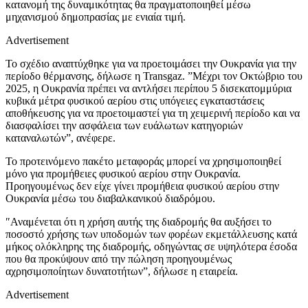
κατανομή της δυναμικότητας θα πραγματοποιηθεί μέσω
μηχανισμού δημοπρασίας με ενιαία τιμή.
Advertisement
Το σχέδιο αναπτύχθηκε για να προετοιμάσει την Ουκρανία για την
περίοδο θέρμανσης, δήλωσε η Transgaz. ”Μέχρι τον Οκτώβριο του
2025, η Ουκρανία πρέπει να αντλήσει περίπου 5 δισεκατομμύρια
κυβικά μέτρα φυσικού αερίου στις υπόγειες εγκαταστάσεις
αποθήκευσης για να προετοιμαστεί για τη χειμερινή περίοδο και να
διασφαλίσει την ασφάλεια των ευάλωτων κατηγοριών
καταναλωτών”, ανέφερε.
Το προτεινόμενο πακέτο μεταφοράς μπορεί να χρησιμοποιηθεί
μόνο για προμήθειες φυσικού αερίου στην Ουκρανία.
Προηγουμένως δεν είχε γίνει προμήθεια φυσικού αερίου στην
Ουκρανία μέσω του διαβαλκανικού διαδρόμου.
″Αναμένεται ότι η χρήση αυτής της διαδρομής θα αυξήσει το
ποσοστό χρήσης των υποδομών των φορέων εκμετάλλευσης κατά
μήκος ολόκληρης της διαδρομής, οδηγώντας σε υψηλότερα έσοδα
που θα προκύψουν από την πώληση προηγουμένως
αχρησιμοποίητων δυνατοτήτων”, δήλωσε η εταιρεία.
Advertisement