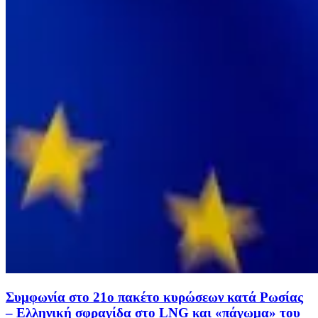
Συμφωνία στο 21ο πακέτο κυρώσεων κατά Ρωσίας
– Ελληνική σφραγίδα στο LNG και «πάγωμα» του