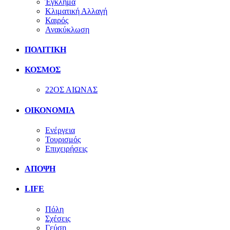
Έγκλημα
Κλιματική Αλλαγή
Καιρός
Ανακύκλωση
ΠΟΛΙΤΙΚΗ
ΚΟΣΜΟΣ
22ΟΣ ΑΙΩΝΑΣ
ΟΙΚΟΝΟΜΙΑ
Ενέργεια
Τουρισμός
Επιχειρήσεις
ΑΠΟΨΗ
LIFE
Πόλη
Σχέσεις
Γεύση