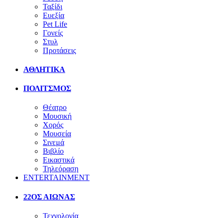
Ταξίδι
Ευεξία
Pet Life
Γονείς
Στυλ
Προτάσεις
ΑΘΛΗΤΙΚΑ
ΠΟΛΙΤΣΜΟΣ
Θέατρο
Μουσική
Χορός
Μουσεία
Σινεμά
Βιβλίο
Εικαστικά
Τηλεόραση
ENTERTAINMENT
22ΟΣ ΑΙΩΝΑΣ
Τεχνολογία