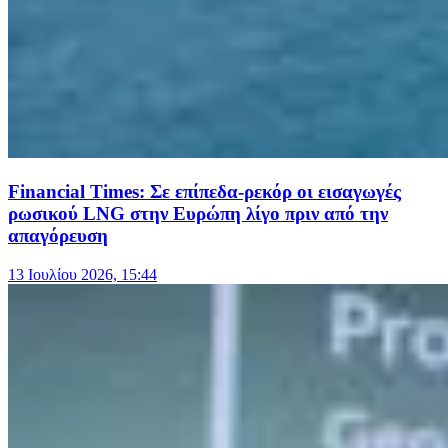
Financial Times: Σε επίπεδα-ρεκόρ οι εισαγωγές
ρωσικού LNG στην Ευρώπη λίγο πριν από την
απαγόρευση
13 Ιουλίου 2026, 15:44