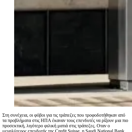
Στη συνέχεια, οι φόβοι για τις τράπεζες που τροφοδοτήθηκαν από
τα προβλήματα στις ΗΠΑ έκαναν τους επενδυτές να ρίξουν μια πιο
προσεκτική, λιγότερο φιλική ματιά στις τράπεζες. Οταν ο
μεγαλύτερος επενδυτής της Credit Suisse, η Saudi National Bank,