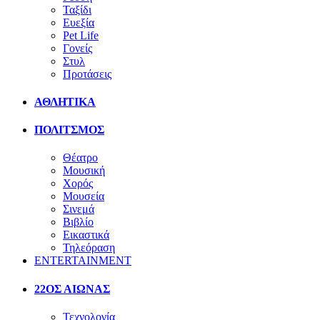
Ταξίδι
Ευεξία
Pet Life
Γονείς
Στυλ
Προτάσεις
ΑΘΛΗΤΙΚΑ
ΠΟΛΙΤΣΜΟΣ
Θέατρο
Μουσική
Χορός
Μουσεία
Σινεμά
Βιβλίο
Εικαστικά
Τηλεόραση
ENTERTAINMENT
22ΟΣ ΑΙΩΝΑΣ
Τεχνολογία