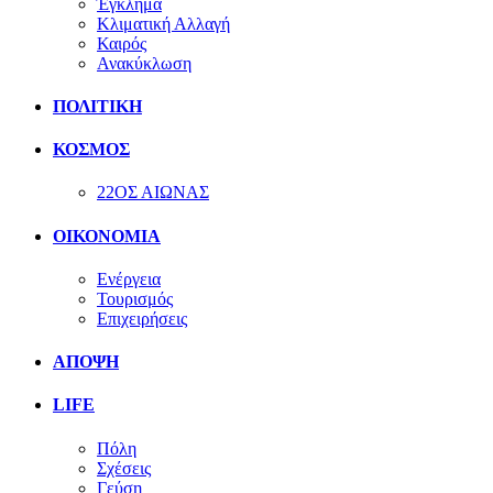
Έγκλημα
Κλιματική Αλλαγή
Καιρός
Ανακύκλωση
ΠΟΛΙΤΙΚΗ
ΚΟΣΜΟΣ
22ΟΣ ΑΙΩΝΑΣ
ΟΙΚΟΝΟΜΙΑ
Ενέργεια
Τουρισμός
Επιχειρήσεις
ΑΠΟΨΗ
LIFE
Πόλη
Σχέσεις
Γεύση