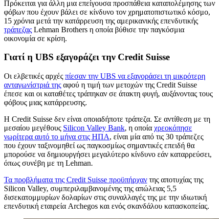
Πρόκειται για άλλη μια επείγουσα προσπάθεια καταπολέμησης των
φόβων που έχουν βάλει σε κίνδυνο τον χρηματοπιστωτικό κόσμο,
15 χρόνια μετά την κατάρρευση της αμερικανικής επενδυτικής
τράπεζας
Lehman Brothers η οποία βύθισε την παγκόσμια
οικονομία σε κρίση.
Γιατί η UBS εξαγοράζει την Credit Suisse
Οι ελβετικές αρχές
πίεσαν την UBS να εξαγοράσει τη μικρότερη
ανταγωνίστριά της
αφού η τιμή των μετοχών της Credit Suisse
έπεσε και οι καταθέτες τράπηκαν σε άτακτη φυγή, αυξάνοντας τους
φόβους μιας κατάρρευσης.
Η Credit Suisse δεν είναι οποιαδήποτε τράπεζα. Σε αντίθεση με τη
μεσαίου μεγέθους
Silicon Valley Bank
, η οποία
χρεοκόπησε
νωρίτερα αυτό το μήνα στις ΗΠΑ
, είναι μία από τις 30 τράπεζες
που έχουν ταξινομηθεί ως παγκοσμίως σημαντικές επειδή θα
μπορούσε να δημιουργήσει μεγαλύτερο κίνδυνο εάν καταρρεύσει,
όπως συνέβη με τη Lehman.
Τα προβλήματα της Credit Suisse προϋπήρχαν
της αποτυχίας της
Silicon Valley, συμπεριλαμβανομένης της απώλειας 5,5
δισεκατομμυρίων δολαρίων στις συναλλαγές της με την ιδιωτική
επενδυτική εταιρεία Archegos και ενός σκανδάλου κατασκοπείας.