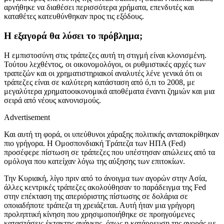
αρνήθηκε να διαθέσει περισσότερα χρήματα, επενδυτές και
καταθέτες κατευθύνθηκαν προς τις εξόδους.
Η εξαγορά θα λύσει το πρόβλημα;
Η εμπιστοσύνη στις τράπεζες αυτή τη στιγμή είναι κλονισμένη.
Τούτου λεχθέντος, οι οικονομολόγοι, οι ρυθμιστικές αρχές των
τραπεζών και οι χρηματιστηριακοί αναλυτές λένε γενικά ότι οι
τράπεζες είναι σε καλύτερη κατάσταση από ό,τι το 2008, με
μεγαλύτερα χρηματοοικονομικά αποθέματα έναντι ζημιών και μια
σειρά από νέους κανονισμούς.
Advertisement
Και αυτή τη φορά, οι υπεύθυνοι χάραξης πολιτικής ανταποκρίθηκαν
πιο γρήγορα. Η Ομοσπονδιακή Τράπεζα των ΗΠΑ (Fed)
προσέφερε πίστωση σε τράπεζες που υπέστησαν απώλειες από τα
ομόλογα που κατείχαν λόγω της αύξησης των επιτοκίων.
Την Κυριακή, λίγο πριν από το άνοιγμα των αγορών στην Ασία,
άλλες κεντρικές τράπεζες ακολούθησαν το παράδειγμα της Fed
στην επέκταση της απεριόριστης πίστωσης σε δολάρια σε
οποιαδήποτε τράπεζα τη χρειάζεται. Αυτή ήταν μια γρήγορη
προληπτική κίνηση που χρησιμοποιήθηκε σε προηγούμενες
καταστάσεις έκτακτης ανάγκης, όπως η κατάρρευση της αγοράς με