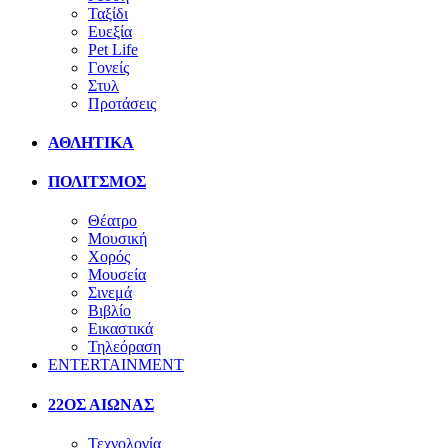
Ταξίδι
Ευεξία
Pet Life
Γονείς
Στυλ
Προτάσεις
ΑΘΛΗΤΙΚΑ
ΠΟΛΙΤΣΜΟΣ
Θέατρο
Μουσική
Χορός
Μουσεία
Σινεμά
Βιβλίο
Εικαστικά
Τηλεόραση
ENTERTAINMENT
22ΟΣ ΑΙΩΝΑΣ
Τεχνολογία