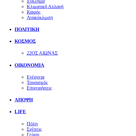
Έγκλημα
Κλιματική Αλλαγή
Καιρός
Ανακύκλωση
ΠΟΛΙΤΙΚΗ
ΚΟΣΜΟΣ
22ΟΣ ΑΙΩΝΑΣ
ΟΙΚΟΝΟΜΙΑ
Ενέργεια
Τουρισμός
Επιχειρήσεις
ΑΠΟΨΗ
LIFE
Πόλη
Σχέσεις
Γεύση