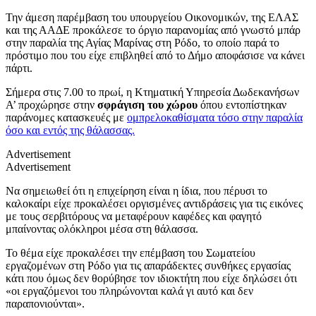
Την άμεση παρέμβαση του υπουργείου Οικονομικών, της ΕΛΑΣ
και της ΑΑΔΕ προκάλεσε το όργιο παρανομίας από γνωστό μπάρ
στην παραλία της Αγίας Μαρίνας στη Ρόδο, το οποίο παρά το
πρόστιμο που του είχε επιβληθεί από το Δήμο αποφάσισε να κάνει
πάρτι.
Σήμερα στις 7.00 το πρωί, η Κτηματική Υπηρεσία Δωδεκανήσων
Α’ προχώρησε στην
σφράγιση του χώρου
όπου εντοπίστηκαν
παράνομες κατασκευές με
ομπρελοκαθίσματα τόσο στην παραλία
όσο και εντός της θάλασσας.
Advertisement
Advertisement
Να σημειωθεί ότι η επιχείρηση είναι η ίδια, που πέρυσι το
καλοκαίρι είχε προκαλέσει οργισμένες αντιδράσεις για τις εικόνες
με τους σερβιτόρους να μεταφέρουν καφέδες και φαγητό
μπαίνοντας ολόκληροι μέσα στη θάλασσα.
Το θέμα είχε προκαλέσει την επέμβαση του Σωματείου
εργαζομένων στη Ρόδο για τις απαράδεκτες συνθήκες εργασίας
κάτι που όμως δεν θορύβησε τον ιδιοκτήτη που είχε δηλώσει ότι
«οι εργαζόμενοι του πληρώνονται καλά γι αυτό και δεν
παραπονιούνται».