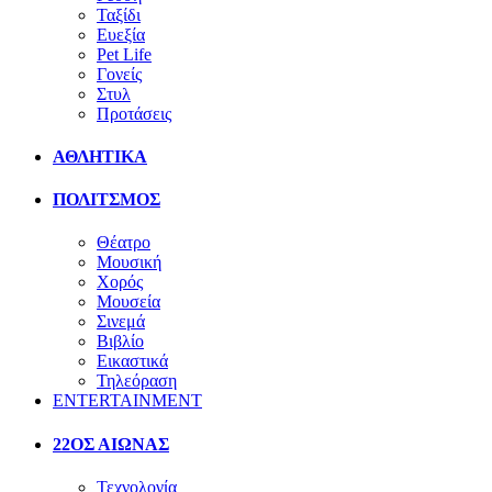
Ταξίδι
Ευεξία
Pet Life
Γονείς
Στυλ
Προτάσεις
ΑΘΛΗΤΙΚΑ
ΠΟΛΙΤΣΜΟΣ
Θέατρο
Μουσική
Χορός
Μουσεία
Σινεμά
Βιβλίο
Εικαστικά
Τηλεόραση
ENTERTAINMENT
22ΟΣ ΑΙΩΝΑΣ
Τεχνολογία