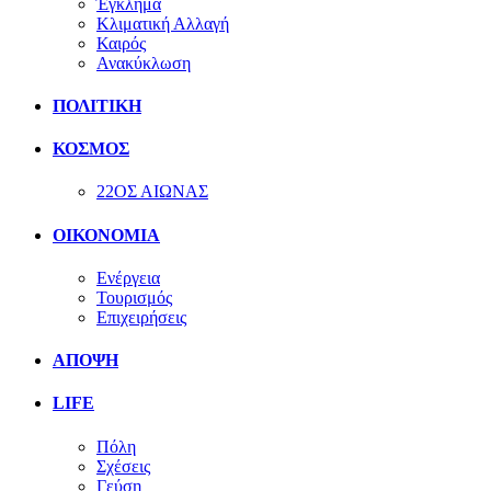
Έγκλημα
Κλιματική Αλλαγή
Καιρός
Ανακύκλωση
ΠΟΛΙΤΙΚΗ
ΚΟΣΜΟΣ
22ΟΣ ΑΙΩΝΑΣ
ΟΙΚΟΝΟΜΙΑ
Ενέργεια
Τουρισμός
Επιχειρήσεις
ΑΠΟΨΗ
LIFE
Πόλη
Σχέσεις
Γεύση