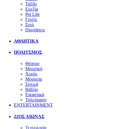
Ταξίδι
Ευεξία
Pet Life
Γονείς
Στυλ
Προτάσεις
ΑΘΛΗΤΙΚΑ
ΠΟΛΙΤΣΜΟΣ
Θέατρο
Μουσική
Χορός
Μουσεία
Σινεμά
Βιβλίο
Εικαστικά
Τηλεόραση
ENTERTAINMENT
22ΟΣ ΑΙΩΝΑΣ
Τεχνολογία