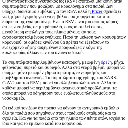
Ο αναπνευστικός συγκυτιακός ιός (RSV) αποτελεί μια κοινή αιτία
συμπτωμάτων που μοιάζουν με κρυολόγημα στα παιδιά. Δεν
υπάρχει διαθέσιμο εμβόλιο για τον RSV, αλλά η
Pfizer
σχεδιάζει
να ζητήσει έγκριση για ένα εμβόλιο που χορηγείται κατά τη
διάρκεια της εγκυμοσύνης. Ενώ ο RSV είναι μια από τις κύριες
αιτίες νοσηλείας σε μικρά παιδιά, ο ιός αποτελεί επίσης
μεγαλύτερη απειλή για τους ηλικιωμένους και τους
ανοσοκατεσταλμένους ενήλικες. Παρά τη μείωση των κρουσμάτων
κορονοϊού, οι ομάδες κινδύνου θα πρέπει να εξετάσουν το
ενδεχόμενο λήψης αυξημένων προφυλάξεων λόγω της
κυκλοφορίας άλλων ιών του αναπνευστικού.
Τα συμπτώματα περιλαμβάνουν καταρροή, μειωμένη
όρεξη
, βήχα,
φτέρνισμα, πυρετό και συριγμό. Αλλά στα νεαρά βρέφη, μπορεί να
υπάρχει μόνο μειωμένη δραστηριότητα, εκνευρισμός και
προβλήματα αναπνοής. Τα συμπτώματα της γρίπης, του SARS-
CoV-2 και του RSV μπορεί να αλληλεπικαλύπτονται. Αλλά το
καθένα μπορεί να περιλαμβάνει αναπνευστικά προβλήματα, τα
οποία μπορεί να οδηγήσουν τους ευάλωτους πληθυσμούς στο
νοσοκομείο.
Οι ειδικοί τονίζουν ότι πρέπει να κάνουν το αντιγριπικό εμβόλιο
όλα τα παιδιά που πηγαίνουν στους παιδικούς σταθμούς και τα
σχολεία. Και για τα παιδιά από την ηλικία των πέντε ετών, ισχύει το
ίδιο και για το εμβόλιο κατά του κορονοϊού.