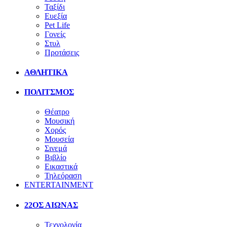
Ταξίδι
Ευεξία
Pet Life
Γονείς
Στυλ
Προτάσεις
ΑΘΛΗΤΙΚΑ
ΠΟΛΙΤΣΜΟΣ
Θέατρο
Μουσική
Χορός
Μουσεία
Σινεμά
Βιβλίο
Εικαστικά
Τηλεόραση
ENTERTAINMENT
22ΟΣ ΑΙΩΝΑΣ
Τεχνολογία