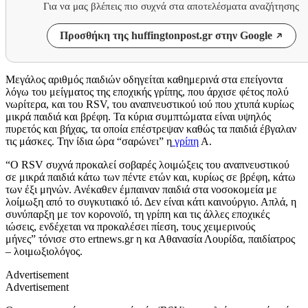
Για να μας βλέπεις πιο συχνά στα αποτελέσματα αναζήτησης
Προσθήκη της huffingtonpost.gr στην Google
Μεγάλος αριθμός παιδιών οδηγείται καθημερινά στα επείγοντα
λόγω του μείγματος της εποχικής γρίπης, που άρχισε φέτος πολύ
νωρίτερα, και του RSV, του αναπνευστικού ιού που χτυπά κυρίως
μικρά παιδιά και βρέφη. Τα κύρια συμπτώματα είναι υψηλός
πυρετός και βήχας, τα οποία επέστρεψαν καθώς τα παιδιά έβγαλαν
τις μάσκες. Την ίδια ώρα “σαρώνει” η
γρίπη
Α.
“O RSV συχνά προκαλεί σοβαρές λοιμώξεις του αναπνευστικού
σε μικρά παιδιά κάτω των πέντε ετών και, κυρίως σε βρέφη, κάτω
των έξι μηνών. Ανέκαθεν έμπαιναν παιδιά στα νοσοκομεία με
λοίμωξη από το συγκυτιακό ιό. Δεν είναι κάτι καινούργιο. Απλά, η
συνύπαρξη με τον κορονοϊό, τη γρίπη και τις άλλες εποχικές
ιώσεις, ενδέχεται να προκαλέσει πίεση, τους χειμερινούς
μήνες” τόνισε στο ertnews.gr η κα Αθανασία Λουρίδα, παιδίατρος
– λοιμωξιολόγος.
Advertisement
Advertisement