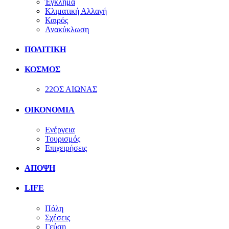
Έγκλημα
Κλιματική Αλλαγή
Καιρός
Ανακύκλωση
ΠΟΛΙΤΙΚΗ
ΚΟΣΜΟΣ
22ΟΣ ΑΙΩΝΑΣ
ΟΙΚΟΝΟΜΙΑ
Ενέργεια
Τουρισμός
Επιχειρήσεις
ΑΠΟΨΗ
LIFE
Πόλη
Σχέσεις
Γεύση