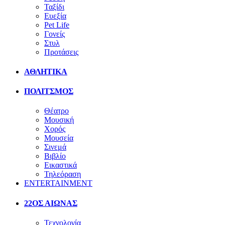
Ταξίδι
Ευεξία
Pet Life
Γονείς
Στυλ
Προτάσεις
ΑΘΛΗΤΙΚΑ
ΠΟΛΙΤΣΜΟΣ
Θέατρο
Μουσική
Χορός
Μουσεία
Σινεμά
Βιβλίο
Εικαστικά
Τηλεόραση
ENTERTAINMENT
22ΟΣ ΑΙΩΝΑΣ
Τεχνολογία