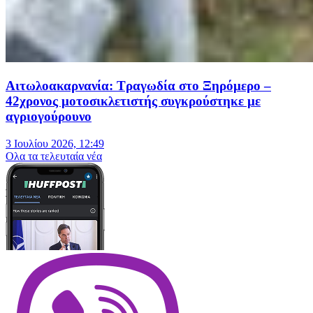
Αιτωλοακαρνανία: Τραγωδία στο Ξηρόμερο –
42χρονος μοτοσικλετιστής συγκρούστηκε με
αγριογούρουνο
3 Ιουλίου 2026, 12:49
Oλα τα τελευταία νέα