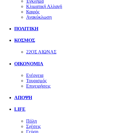
Έγκλημα
Κλιματική Αλλαγή
Καιρός
Ανακύκλωση
ΠΟΛΙΤΙΚΗ
ΚΟΣΜΟΣ
22ΟΣ ΑΙΩΝΑΣ
ΟΙΚΟΝΟΜΙΑ
Ενέργεια
Τουρισμός
Επιχειρήσεις
ΑΠΟΨΗ
LIFE
Πόλη
Σχέσεις
Γεύση