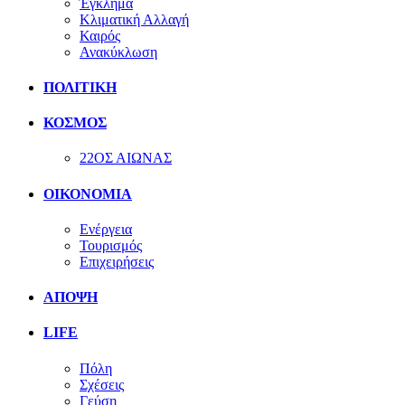
Έγκλημα
Κλιματική Αλλαγή
Καιρός
Ανακύκλωση
ΠΟΛΙΤΙΚΗ
ΚΟΣΜΟΣ
22ΟΣ ΑΙΩΝΑΣ
ΟΙΚΟΝΟΜΙΑ
Ενέργεια
Τουρισμός
Επιχειρήσεις
ΑΠΟΨΗ
LIFE
Πόλη
Σχέσεις
Γεύση