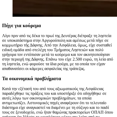
Πήγε για κούρεμα
Λίγο πριν από τις δέκα το πρωί της Δευτέρας διέπραξε τη ληστεία
σε υποκατάστημα στην Αργυρούπολη και αμέσως μετά πήγε σε
κομμωτήριο τής Δάφνης. Από την Ασφάλεια, όμως, είχε συσταθεί
ειδική ομάδα από στελέχη του Τμήματος Ληστειών και πολύ
γρήγορα τον εντόπισαν μετά το κούρεμα και τον ακινητοποίησαν
στην περιοχή της Δάφνης. Επάνω του είχε 2.500 ευρώ, τη λεία από
τη ληστεία, ενώ φορούσε τα ίδια ρούχα, με τα οποία τον είχαν
απαθανατίσει οι κάμερες ασφαλείας της τράπεζας.
Τα οικονομικά προβλήματα
Κατά την εξέτασή του από τους αξιωματικούς της Ασφάλειας
παραδέχθηκε τις πράξεις του και υποστήριξε ότι οδηγήθηκε σε
αυτές λόγω των οικονομικών προβλημάτων, τα οποία
αντιμετωπίζει. Αστυνομικές πηγές αναφέρουν ότι το τελευταίο
διάστημα είχε αναγκαστεί να διαμένει με τη σύζυγο και το παιδί
τους σε ξενοδοχείο, ενώ ήταν θαμώνας πρακτορείων ΟΠΑΠ όπου
φαίνεται ότι ξόδεψε το μεγαλύτερο μέρος της λείας από τις