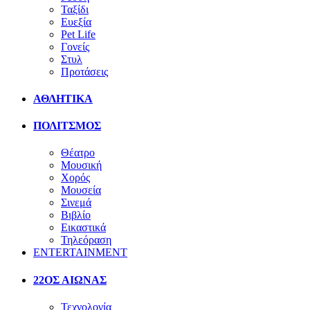
Ταξίδι
Ευεξία
Pet Life
Γονείς
Στυλ
Προτάσεις
ΑΘΛΗΤΙΚΑ
ΠΟΛΙΤΣΜΟΣ
Θέατρο
Μουσική
Χορός
Μουσεία
Σινεμά
Βιβλίο
Εικαστικά
Τηλεόραση
ENTERTAINMENT
22ΟΣ ΑΙΩΝΑΣ
Τεχνολογία