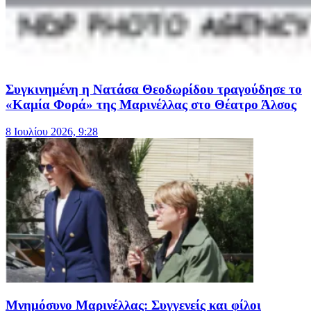
Συγκινημένη η Νατάσα Θεοδωρίδου τραγούδησε το
«Καμία Φορά» της Μαρινέλλας στο Θέατρο Άλσος
8 Ιουλίου 2026, 9:28
Μνημόσυνο Μαρινέλλας: Συγγενείς και φίλοι