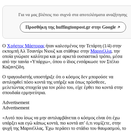
Για να μας βλέπεις πιο συχνά στα αποτελέσματα αναζήτησης
Προσθήκη της huffingtonpost.gr στην Google
Ο
Χρήστος Μάστορας
ήταν καλεσμένος την Τετάρτη (1/4) στην
εκπομπή Αλ Τσαντίρι Νιουζ και στάθηκε στην
Μαρινέλλα
, την
οποία γνώρισε καλύτερα και με αρκετά ουσιαστικό τρόπο, μέσα
από την ταινία «Υπάρχω», όπου ο ίδιος ενσάρκωσε τον Στέλιο
Καζαντζίδη.
Ο τραγουδιστής υποστήριξε ότι ο κόσμος δεν μπορούσε να
αντιληφθεί πόσο κοντά της υπήρξε και όπως πρόσθεσε,
μελετώντας στοιχεία για τον ρόλο του, είχε έρθει πιο κοντά στην
σπουδαία ερμηνεύτρια.
Advertisement
Advertisement
«Aυτό που ίσως να μην αντιλαμβάνεται ο κόσμος είναι ότι έχω
υπάρξει και εγώ κάπως κοντά, πιο κοντά απ’ ό,τι νομίζετε, στην
ψυχή της Μαρινέλλας. Έχω περάσει το στάδιο του θαυμασμού, το