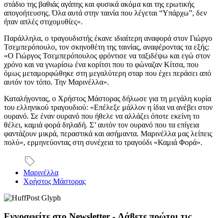
στάδιο της βαθιάς αγάπης και φυσικά ακόμα και της ερωτικής
απογοήτευσης. Όλα αυτά στην ταινία που λέγεται “Υπάρχω”, δεν
ήταν απλές στιχομυθίες».
Παράλληλα, ο τραγουδιστής έκανε ιδιαίτερη αναφορά στον Γιώργο
Τσεμπερόπουλο, τον σκηνοθέτη της ταινίας, αναφέροντας τα εξής:
«Ο Γιώργος Τσεμπερόπουλος φρόντισε να ταξιδέψω και εγώ στον
χρόνο και να γνωρίσω ένα κορίτσι που το φώναζαν Κίτσα, που
όμως μεταμορφώθηκε στη μεγαλύτερη σταρ που έχει περάσει από
αυτόν τον τόπο. Την Μαρινέλλα».
Καταλήγοντας, ο Χρήστος Μάστορας δήλωσε για τη μεγάλη κυρία
του ελληνικού τραγουδιού: «Επέλεξε μάλλον η ίδια να ανέβει στον
ουρανό. Σε έναν ουρανό που ήθελε να αλλάζει όποτε εκείνη το
θέλει, καμιά φορά δηλαδή. Σ’ αυτόν τον ουρανό που τα επίγεια
φαντάζουν μικρά, περαστικά και ασήμαντα. Μαρινέλλα μας λείπεις
πολύ», ερμηνεύοντας στη συνέχεια το τραγούδι «Καμιά Φορά».
Μαρινέλλα
Χρήστος Μάστορας
Εγγραφείτε στο Newsletter - Λάβετε πρώτοι τις