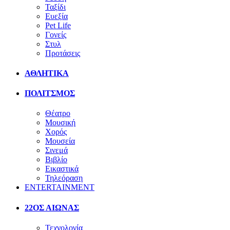
Ταξίδι
Ευεξία
Pet Life
Γονείς
Στυλ
Προτάσεις
ΑΘΛΗΤΙΚΑ
ΠΟΛΙΤΣΜΟΣ
Θέατρο
Μουσική
Χορός
Μουσεία
Σινεμά
Βιβλίο
Εικαστικά
Τηλεόραση
ENTERTAINMENT
22ΟΣ ΑΙΩΝΑΣ
Τεχνολογία