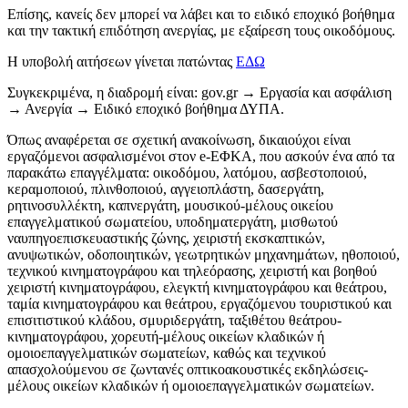
Επίσης, κανείς δεν μπορεί να λάβει και το ειδικό εποχικό βοήθημα
και την τακτική επιδότηση ανεργίας, με εξαίρεση τους οικοδόμους.
Η υποβολή αιτήσεων γίνεται πατώντας
ΕΔΩ
Συγκεκριμένα, η διαδρομή είναι: gov.gr → Εργασία και ασφάλιση
→ Ανεργία → Ειδικό εποχικό βοήθημα ΔΥΠΑ.
Όπως αναφέρεται σε σχετική ανακοίνωση, δικαιούχοι είναι
εργαζόμενοι ασφαλισμένοι στον e-ΕΦΚΑ, που ασκούν ένα από τα
παρακάτω επαγγέλματα: οικοδόμου, λατόμου, ασβεστοποιού,
κεραμοποιού, πλινθοποιού, αγγειοπλάστη, δασεργάτη,
ρητινοσυλλέκτη, καπνεργάτη, μουσικού-μέλους οικείου
επαγγελματικού σωματείου, υποδηματεργάτη, μισθωτού
ναυπηγοεπισκευαστικής ζώνης, χειριστή εκσκαπτικών,
ανυψωτικών, οδοποιητικών, γεωτρητικών μηχανημάτων, ηθοποιού,
τεχνικού κινηματογράφου και τηλεόρασης, χειριστή και βοηθού
χειριστή κινηματογράφου, ελεγκτή κινηματογράφου και θεάτρου,
ταμία κινηματογράφου και θεάτρου, εργαζόμενου τουριστικού και
επισιτιστικού κλάδου, σμυριδεργάτη, ταξιθέτου θεάτρου-
κινηματογράφου, χορευτή-μέλους οικείων κλαδικών ή
ομοιοεπαγγελματικών σωματείων, καθώς και τεχνικού
απασχολούμενου σε ζωντανές οπτικοακουστικές εκδηλώσεις-
μέλους οικείων κλαδικών ή ομοιοεπαγγελματικών σωματείων.