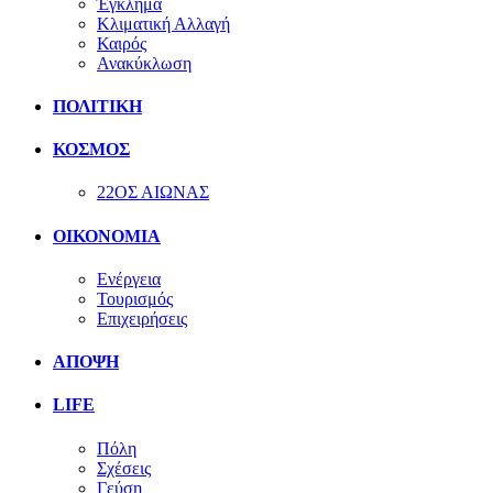
Έγκλημα
Κλιματική Αλλαγή
Καιρός
Ανακύκλωση
ΠΟΛΙΤΙΚΗ
ΚΟΣΜΟΣ
22ΟΣ ΑΙΩΝΑΣ
ΟΙΚΟΝΟΜΙΑ
Ενέργεια
Τουρισμός
Επιχειρήσεις
ΑΠΟΨΗ
LIFE
Πόλη
Σχέσεις
Γεύση