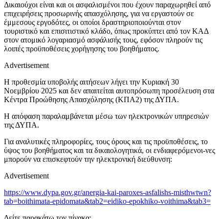
Δικαιούχοι είναι και οι ασφαλισμένοι που έχουν παραχωρηθεί από
επιχειρήσεις προσωρινής απασχόλησης, για να εργαστούν σε
έμμεσους εργοδότες, οι οποίοι δραστηριοποιούνται στον
τουριστικό και επισιτιστικό κλάδο, όπως προκύπτει από τον ΚΑΔ
στον ατομικό λογαριασμό ασφάλισής τους, εφόσον πληρούν τις
λοιπές προϋποθέσεις χορήγησης του βοηθήματος.
Advertisement
Η προθεσμία υποβολής αιτήσεων λήγει την Κυριακή 30
Νοεμβρίου 2025 και δεν απαιτείται αυτοπρόσωπη προσέλευση στα
Κέντρα Προώθησης Απασχόλησης (ΚΠΑ2) της ΔΥΠΑ.
Η απόφαση παραλαμβάνεται μέσω των ηλεκτρονικών υπηρεσιών
της ΔΥΠΑ.
Για αναλυτικές πληροφορίες, τους όρους και τις προϋποθέσεις, το
ύψος του βοηθήματος και τα δικαιολογητικά, οι ενδιαφερόμενοι-νες
μπορούν να επισκεφτούν την ηλεκτρονική διεύθυνση:
Advertisement
https://www.dypa.gov.gr/anergia-kai-paroxes-asfalishs-misthwtwn?
tab=boithimata-epidomata&tab2=eidiko-epokhiko-voithima&tab3=
Δείτε παρακάτω τον πίνακα: