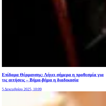
Επίδομα Θέρμανσης: Λήγει σήμερα η προθεσμία για
τις αιτήσεις – Βήμα-βήμα η διαδικασία
5 Δεκεμβρίου 2025, 10:09