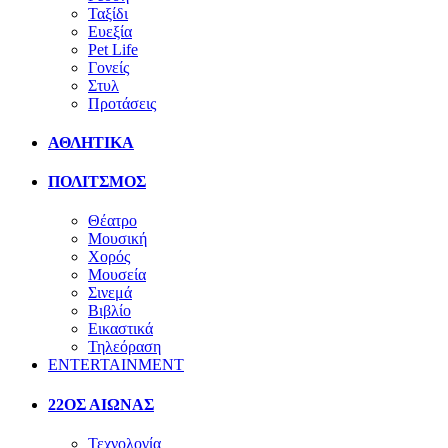
Ταξίδι
Ευεξία
Pet Life
Γονείς
Στυλ
Προτάσεις
ΑΘΛΗΤΙΚΑ
ΠΟΛΙΤΣΜΟΣ
Θέατρο
Μουσική
Χορός
Μουσεία
Σινεμά
Βιβλίο
Εικαστικά
Τηλεόραση
ENTERTAINMENT
22ΟΣ ΑΙΩΝΑΣ
Τεχνολογία