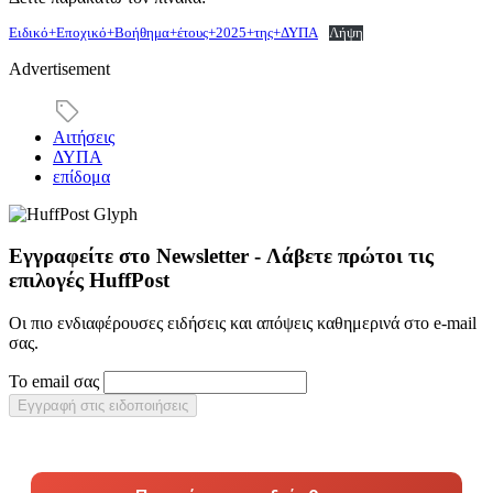
Ειδικό+Εποχικό+Βοήθημα+έτους+2025+της+ΔΥΠΑ
Λήψη
Advertisement
Αιτήσεις
ΔΥΠΑ
επίδομα
Εγγραφείτε στο Newsletter - Λάβετε πρώτοι τις
επιλογές HuffPost
Οι πιο ενδιαφέρουσες ειδήσεις και απόψεις καθημερινά στο e-mail
σας.
Το email σας
Εγγραφή στις ειδοποιήσεις