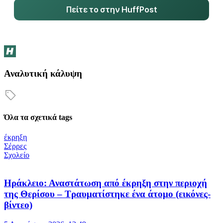
Πείτε το στην HuffPost
Αναλυτική κάλυψη
Όλα τα σχετικά tags
έκρηξη
Σέρρες
Σχολείο
Ηράκλειο: Αναστάτωση από έκρηξη στην περιοχή
της Θερίσου – Τραυματίστηκε ένα άτομο (εικόνες-
βίντεο)