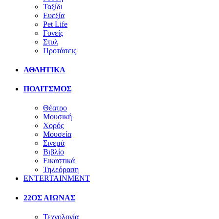
Ταξίδι
Ευεξία
Pet Life
Γονείς
Στυλ
Προτάσεις
ΑΘΛΗΤΙΚΑ
ΠΟΛΙΤΣΜΟΣ
Θέατρο
Μουσική
Χορός
Μουσεία
Σινεμά
Βιβλίο
Εικαστικά
Τηλεόραση
ENTERTAINMENT
22ΟΣ ΑΙΩΝΑΣ
Τεχνολογία