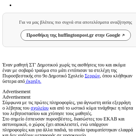
Για να μας βλέπεις πιο συχνά στα αποτελέσματα αναζήτησης
Προσθήκη της huffingtonpost.gr στην Google
Έναν μαθητή ΣΤ′ Δημοτικού χωρίς τις αισθήσεις του και ακόμα
έναν με σοβαρό τραύμα στο μάτι εντόπισαν τα στελέχη της
Πυροσβεστικής στο 9ο Δημοτικό Σχολείο
Σερρών
, όπου κλήθηκαν
ύστερα από
έκρηξη.
Advertisement
Advertisement
Σύμφωνα με τις πρώτες πληροφορίες, για άγνωστη αιτία εξερράγη
ο λέβητας του
σχολείου
και από το ωστικό κύμα τινάχθηκε η πόρτα
του λεβητοστασίου και χτύπησε τους μαθητές.
Στο σημείο έσπευσαν πυροσβέστες, διασώστες του ΕΚΑΒ και
αστυνομικοί, ο χώρος έχει αποκλειστεί, ενώ υπάρχουν
πληροφορίες και για άλλα παιδιά, τα οποία τραυματίστηκαν ελαφρά
και δεν χρήζουν μεταφοράς σε νοσοκομείο.