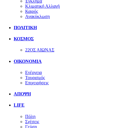
Έγκλημα
Κλιματική Αλλαγή
Καιρός
Ανακύκλωση
ΠΟΛΙΤΙΚΗ
ΚΟΣΜΟΣ
22ΟΣ ΑΙΩΝΑΣ
ΟΙΚΟΝΟΜΙΑ
Ενέργεια
Τουρισμός
Επιχειρήσεις
ΑΠΟΨΗ
LIFE
Πόλη
Σχέσεις
Γεύση