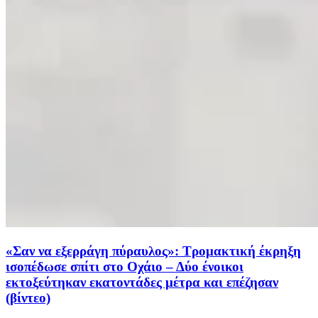
«Σαν να εξερράγη πύραυλος»: Τρομακτική έκρηξη
ισοπέδωσε σπίτι στο Οχάιο – Δύο ένοικοι
εκτοξεύτηκαν εκατοντάδες μέτρα και επέζησαν
(βίντεο)