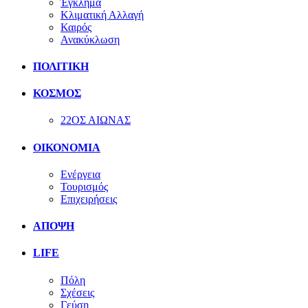
Έγκλημα
Κλιματική Αλλαγή
Καιρός
Ανακύκλωση
ΠΟΛΙΤΙΚΗ
ΚΟΣΜΟΣ
22ΟΣ ΑΙΩΝΑΣ
ΟΙΚΟΝΟΜΙΑ
Ενέργεια
Τουρισμός
Επιχειρήσεις
ΑΠΟΨΗ
LIFE
Πόλη
Σχέσεις
Γεύση