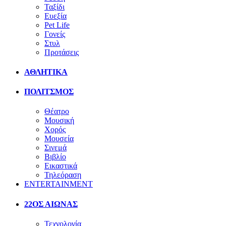
Ταξίδι
Ευεξία
Pet Life
Γονείς
Στυλ
Προτάσεις
ΑΘΛΗΤΙΚΑ
ΠΟΛΙΤΣΜΟΣ
Θέατρο
Μουσική
Χορός
Μουσεία
Σινεμά
Βιβλίο
Εικαστικά
Τηλεόραση
ENTERTAINMENT
22ΟΣ ΑΙΩΝΑΣ
Τεχνολογία