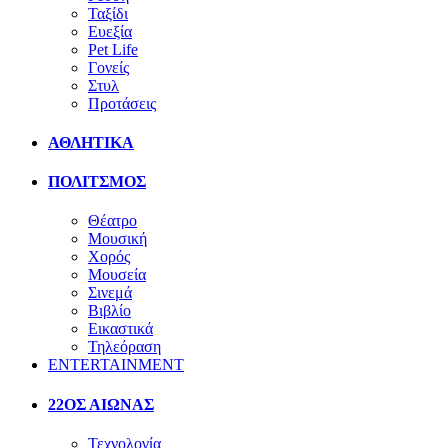
Ταξίδι
Ευεξία
Pet Life
Γονείς
Στυλ
Προτάσεις
ΑΘΛΗΤΙΚΑ
ΠΟΛΙΤΣΜΟΣ
Θέατρο
Μουσική
Χορός
Μουσεία
Σινεμά
Βιβλίο
Εικαστικά
Τηλεόραση
ENTERTAINMENT
22ΟΣ ΑΙΩΝΑΣ
Τεχνολογία