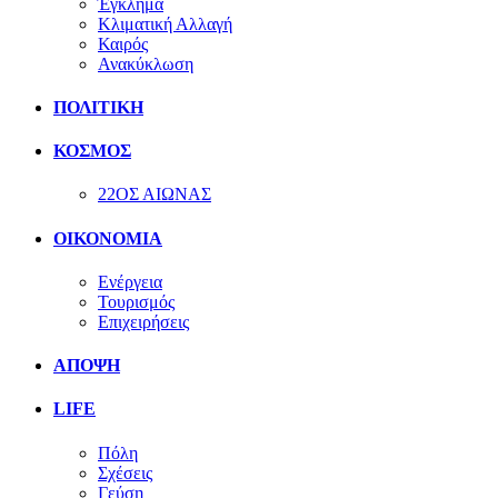
Έγκλημα
Κλιματική Αλλαγή
Καιρός
Ανακύκλωση
ΠΟΛΙΤΙΚΗ
ΚΟΣΜΟΣ
22ΟΣ ΑΙΩΝΑΣ
ΟΙΚΟΝΟΜΙΑ
Ενέργεια
Τουρισμός
Επιχειρήσεις
ΑΠΟΨΗ
LIFE
Πόλη
Σχέσεις
Γεύση