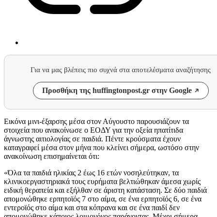
Για να μας βλέπεις πιο συχνά στα αποτελέσματα αναζήτησης
Προσθήκη της huffingtonpost.gr στην Google
Εικόνα μινι-έξαρσης μέσα στον Αύγουστο παρουσιάζουν τα
στοιχεία που ανακοίνωσε ο ΕΟΔΥ για την οξεία ηπατίτιδα
άγνωστης αιτιολογίας σε παιδιά. Πέντε κρούσματα έχουν
καταγραφεί μέσα στον μήνα που κλείνει σήμερα, ωστόσο στην
ανακοίνωση επισημαίνεται ότι:
«Όλα τα παιδιά ηλικίας 2 έως 16 ετών νοσηλεύτηκαν, τα
κλινικοεργαστηριακά τους ευρήματα βελτιώθηκαν άμεσα χωρίς
ειδική θεραπεία και εξήλθαν σε άριστη κατάσταση. Σε δύο παιδιά
απομονώθηκε ερπητοϊός 7 στο αίμα, σε ένα ερπητοϊός 6, σε ένα
εντεροϊός στο αίμα και στα κόπρανα και σε ένα παιδί δεν
απομονώθηκε κάποιος λοιμογόνος παράγοντας. Μέχρι σήμερα