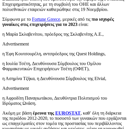
Επιχειρηματικότητας, με τη συμβολή του ΟΗΕ και άλλων
πολυεθνικών εταιρειών καθιερώθηκε στις 19 Νοεμβρίου.
Σύμφωνα με το
Fortune Greece
, μερικές από τις
πιο ισχυρές
γυναίκες στις επιχειρήσεις για το 202
3
είναι:
η Μαρία Σκλαβενίτου, πρόεδρος της Σκλαβενίτης Α.Ε.,
Advertisement
η Έφη Κουτσουρέλη, αντιπρόεδρος της Quest Holdings,
η Ιουλία Τσέτη, Διευθύνουσα Σύμβουλος του Ομίλου
Φαρμακευτικών Επιχειρήσεων Τσέτη (ΟΦΕΤ),
η Ασημίνα Τζήκα, η Διευθύνουσα Σύμβουλος της Elvial,
Advertisement
η Αφροδίτη Παναγιωτάκου, Διευθύντρια Πολιτισμού του
Ιδρύματος Ωνάση.
Ακόμη με βάση
έρευνα της
EUROSTAT
, καθ′ όλη τη διάρκεια
της περιόδου 2012-2020, το ποσοστό των γυναικών που εργάζονται
ως επαγγελματίες στον τομέα της προστασίας του περιβάλλοντος
κυμαινόταν με μικρές αυξήσεις και μειώσεις, μέχρι να κορυφωθεί