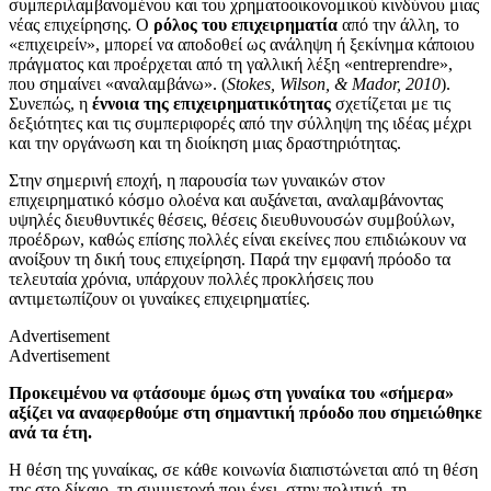
συμπεριλαμβανομένου και του χρηματοοικονομικού κινδύνου μιας
νέας επιχείρησης. Ο
ρόλος του επιχειρηματία
από την άλλη, το
«επιχειρείν», μπορεί να αποδοθεί ως ανάληψη ή ξεκίνημα κάποιου
πράγματος και προέρχεται από τη γαλλική λέξη «entreprendre»,
που σημαίνει «αναλαμβάνω». (
Stokes, Wilson, & Mador, 2010
).
Συνεπώς, η
έννοια της επιχειρηματικότητας
σχετίζεται με τις
δεξιότητες και τις συμπεριφορές από την σύλληψη της ιδέας μέχρι
και την οργάνωση και τη διοίκηση μιας δραστηριότητας.
Στην σημερινή εποχή, η παρουσία των γυναικών στον
επιχειρηματικό κόσμο ολοένα και αυξάνεται, αναλαμβάνοντας
υψηλές διευθυντικές θέσεις, θέσεις διευθυνουσών συμβούλων,
προέδρων, καθώς επίσης πολλές είναι εκείνες που επιδιώκουν να
ανοίξουν τη δική τους επιχείρηση. Παρά την εμφανή πρόοδο τα
τελευταία χρόνια, υπάρχουν πολλές προκλήσεις που
αντιμετωπίζουν οι γυναίκες επιχειρηματίες.
Advertisement
Advertisement
Προκειμένου να φτάσουμε όμως στη γυναίκα του «σήμερα»
αξίζει να αναφερθούμε στη σημαντική πρόοδο που σημειώθηκε
ανά τα έτη.
Η θέση της γυναίκας, σε κάθε κοινωνία διαπιστώνεται από τη θέση
της στο δίκαιο, τη συµµετοχή που έχει στην πολιτική, τη