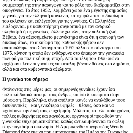
συµµετοχή της στην παραγωγή και το ρόλο που διαδραματίζει στην
οικογένεια. Το έτος 1952, λαμβάνει χώρα ένα μέγιστης σημασίας
γεγονός για την ελληνική κοινωνία, κατοχυρώνεται το δικαίωμα
του εκλέγειν και εκλέγεσθαι για τις γυναίκες. Οι Ελληνίδες
εισέρχονται, με καθυστέρηση συγκριτικά με τον ανδρικό
πληθυσμό ή τις γυναίκες άλλων χωρών , στην πολιτική ζωή.
Βέβαια, ένα αξιοσημείωτο μειονέκτημα είναι ότι η απονομή των
δικαιωμάτων, το δικαίωμα της καθολικής ψήφου δεν
αποτυπώθηκε στο Σύνταγμα του 1952 αλλά στο σύνταγμα του
1975, κίνηση η οποία δεν ενθάρρυνε στο έπακρον την γυναικεία
πλευρά για πολιτική συμμετοχή. Από τα τέλη του 19ου αιώνα
αρχίζουν πλέον οι γυναίκες να καταλαμβάνουν θέσεις στο δημόσιο,
αλλά και στα κυβερνητικά αξιώματα.
Η γυναίκα του σήμερα
Φτάνοντας στις μέρες μας, οι σημερινές γυναίκες έχουν ίσα
πολιτικά δικαιώματα με τους άνδρες και ίσα δικαιώματα στην
μόρφωση. Παράλληλα, είναι απόλυτα ικανές να αναλάβουν τόσο
διευθυντικές – και γενικότερα υψηλές – θέσεις, όσο και να
«χτίσουν» την δική τους επιχείρηση. Μάλιστα, τα τελευταία χρόνια,
πολλές κυβερνήσεις και παγκόσμιοι οργανισμοί προωθούν την
γυναικεία επιχειρηματικότητα, καθώς αντιλαμβάνονται τα οφέλη
στην παγκόσμια οικονομία. Η Αμερικανίδα συγγραφέας Wendy
Diamond ήταν εκείνη που εμπνεύστηκε την Ημέρα της Γυναικείας