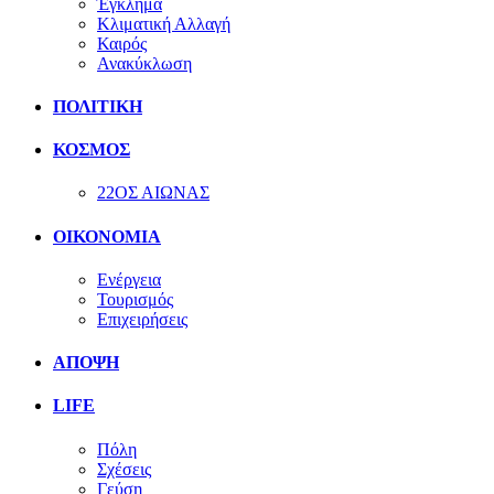
Έγκλημα
Κλιματική Αλλαγή
Καιρός
Ανακύκλωση
ΠΟΛΙΤΙΚΗ
ΚΟΣΜΟΣ
22ΟΣ ΑΙΩΝΑΣ
ΟΙΚΟΝΟΜΙΑ
Ενέργεια
Τουρισμός
Επιχειρήσεις
ΑΠΟΨΗ
LIFE
Πόλη
Σχέσεις
Γεύση