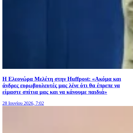
Η Ελεονώρα Μελέτη στην Huffpost: «Ακόμα και
άνδρες ευρωβουλευτές μας λένε ότι θα έπρεπε να
είμαστε σπίτια μας και να κάνουμε παιδιά»
28 Ιουνίου 2026, 7:02