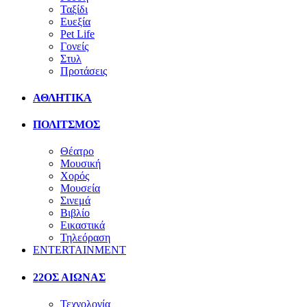
Ταξίδι
Ευεξία
Pet Life
Γονείς
Στυλ
Προτάσεις
ΑΘΛΗΤΙΚΑ
ΠΟΛΙΤΣΜΟΣ
Θέατρο
Μουσική
Χορός
Μουσεία
Σινεμά
Βιβλίο
Εικαστικά
Τηλεόραση
ENTERTAINMENT
22ΟΣ ΑΙΩΝΑΣ
Τεχνολογία