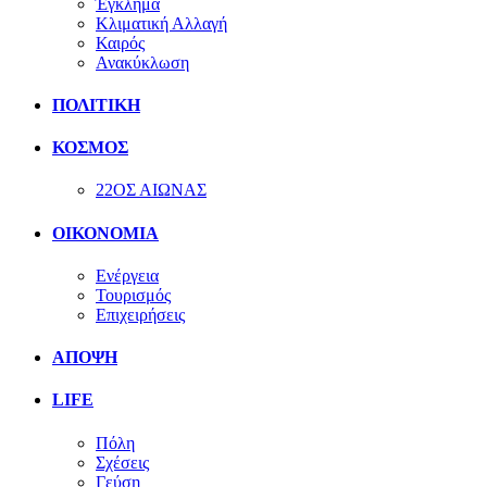
Έγκλημα
Κλιματική Αλλαγή
Καιρός
Ανακύκλωση
ΠΟΛΙΤΙΚΗ
ΚΟΣΜΟΣ
22ΟΣ ΑΙΩΝΑΣ
ΟΙΚΟΝΟΜΙΑ
Ενέργεια
Τουρισμός
Επιχειρήσεις
ΑΠΟΨΗ
LIFE
Πόλη
Σχέσεις
Γεύση