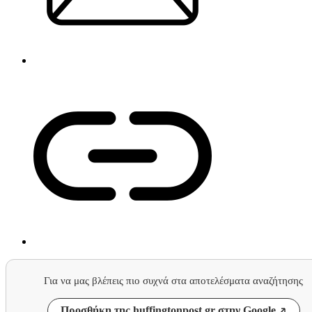
Για να μας βλέπεις πιο συχνά στα αποτελέσματα αναζήτησης
Προσθήκη της huffingtonpost.gr στην Google