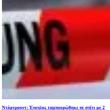
Ντόρτμουντ: Ένοπλος ταμπουρώθηκε σε σπίτι με 2