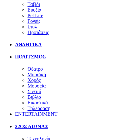
Ταξίδι
Ευεξία
Pet Life
Γονείς
Στυλ
Προτάσεις
ΑΘΛΗΤΙΚΑ
ΠΟΛΙΤΣΜΟΣ
Θέατρο
Μουσική
Χορός
Μουσεία
Σινεμά
Βιβλίο
Εικαστικά
Τηλεόραση
ENTERTAINMENT
22ΟΣ ΑΙΩΝΑΣ
Τεχνολογία