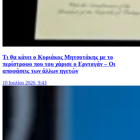
Τι θα κάνει ο Κυριάκος Μητσοτάκης με το
περίστροφο που του χάρισε ο Ερντογάν – Οι
αποφάσεις των άλλων ηγετών
10 Ιουλίου 2026, 9:43