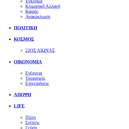
Έγκλημα
Κλιματική Αλλαγή
Καιρός
Ανακύκλωση
ΠΟΛΙΤΙΚΗ
ΚΟΣΜΟΣ
22ΟΣ ΑΙΩΝΑΣ
ΟΙΚΟΝΟΜΙΑ
Ενέργεια
Τουρισμός
Επιχειρήσεις
ΑΠΟΨΗ
LIFE
Πόλη
Σχέσεις
Γεύση