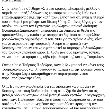
Advertisement
Στην τελετή με σύνθημα «Στερεό κράτος, αξιοπρεπές μέλλον»,
σημείωσε μεταξύ άλλων πως «ο τουρκοκυπριακός λαός έχει
επανειλημμένα δείξει την καλή του θέληση και ότι είναι η πλευρά
που επιθυμεί μια μόνιμη και δίκαιη λύση. Ο μόνος λόγος για τον
οποίο» που κατά τον Ερντογάν, «η ελληνοκυπριακή διοίκηση
(Κυπριακή Δημοκρατία) υπερασπίζεται σήμερα τη θέση της
ομοσπονδίας, την οποία είχε απορρίψει δημόσια στο παρελθόν
(εννοώντας το δημοψήφισμα του 2004 για το σχέδιο Ανάν), είναι
για να περιορίσει την τουρκική πλευρά στο τραπέζι των
διαπραγματεύσεων και να σφετεριστεί τα κυριαρχικά δικαιώματα
του τουρκοκυπριακού λαού. Η λύση των δύο κρατών», τόνισε,
«είναι το κοινό όραμα της τδβκ (ψευδοκράτος) και της Τουρκίας».
Όπως είπε ο Τούρκος Πρόεδρος, κανείς δεν μπορεί να κάνει τους
Τουρκοκύπριους να πληρώσουν το τίμημα για την έλλειψη λύσης
στην Κύπρο λόγω κακομαθημένων συμπεριφορών που
παρεμποδίζουν την λύση.
Ο Τ. Ερντογάν υποστήριξε ότι εάν πρόκειται να υπάρξει νέα
διαπραγματευτική διαδικασία, αυτή στο εξής θα διεξάγεται όχι
μεταξύ δύο κοινοτήτων, αλλά μεταξύ «δύο κρατών με κυριαρχική
ισότητα». Πιστεύουν, είπε, ότι η λύση του Κυπριακού περνά από
αυτό το δρόμο και συνεχίζουν τις προσπάθειες προς αυτή την
κατεύθυνση μαζί με τους Τουρκοκύπριους. «Όσο διατηρούμε την