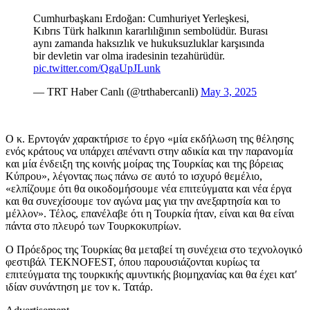
Cumhurbaşkanı Erdoğan: Cumhuriyet Yerleşkesi,
Kıbrıs Türk halkının kararlılığının sembolüdür. Burası
aynı zamanda haksızlık ve hukuksuzluklar karşısında
bir devletin var olma iradesinin tezahürüdür.
pic.twitter.com/QgaUpJLunk
— TRT Haber Canlı (@trthabercanli)
May 3, 2025
Ο κ. Ερντογάν χαρακτήρισε το έργο «μία εκδήλωση της θέλησης
ενός κράτους να υπάρχει απέναντι στην αδικία και την παρανομία
και μία ένδειξη της κοινής μοίρας της Τουρκίας και της βόρειας
Κύπρου», λέγοντας πως πάνω σε αυτό το ισχυρό θεμέλιο,
«ελπίζουμε ότι θα οικοδομήσουμε νέα επιτεύγματα και νέα έργα
και θα συνεχίσουμε τον αγώνα μας για την ανεξαρτησία και το
μέλλον». Τέλος, επανέλαβε ότι η Τουρκία ήταν, είναι και θα είναι
πάντα στο πλευρό των Τουρκοκυπρίων.
Ο Πρόεδρος της Τουρκίας θα μεταβεί τη συνέχεια στο τεχνολογικό
φεστιβάλ TEKNOFEST, όπου παρουσιάζονται κυρίως τα
επιτεύγματα της τουρκικής αμυντικής βιομηχανίας και θα έχει κατ′
ιδίαν συνάντηση με τον κ. Τατάρ.