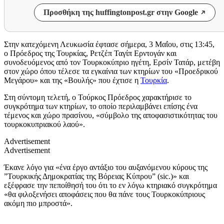
Προσθήκη της huffingtonpost.gr στην Google
Στην κατεχόμενη Λευκωσία έφτασε σήμερα, 3 Μαΐου, στις 13:45,
ο Πρόεδρος της Τουρκίας, Ρετζέπ Ταγίπ Ερντογάν και
συνοδευόμενος από τον Τουρκοκύπριο ηγέτη, Ερσίν Τατάρ, μετέβη
στον χώρο όπου τέλεσε τα εγκαίνια των κτηρίων του «Προεδρικού
Μεγάρου» και της «Βουλής» που έχτισε η
Τουρκία
.
Στη σύντομη τελετή, ο Τούρκος Πρόεδρος χαρακτήρισε το
συγκρότημα των κτηρίων, το οποίο περιλαμβάνει επίσης ένα
τέμενος και χώρο πρασίνου, «σύμβολο της αποφασιστικότητας του
τουρκοκυπριακού λαού».
Advertisement
Advertisement
Έκανε λόγο για «ένα έργο αντάξιο του αυξανόμενου κύρους της
”Τουρκικής Δημοκρατίας της Βόρειας Κύπρου” (sic.)» και
εξέφρασε την πεποίθησή του ότι το εν λόγω κτηριακό συγκρότημα
«θα φιλοξενήσει αποφάσεις που θα πάνε τους Τουρκοκύπριους
ακόμη πιο μπροστά».