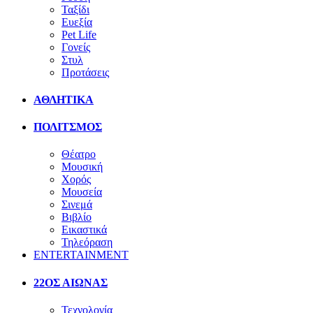
Ταξίδι
Ευεξία
Pet Life
Γονείς
Στυλ
Προτάσεις
ΑΘΛΗΤΙΚΑ
ΠΟΛΙΤΣΜΟΣ
Θέατρο
Μουσική
Χορός
Μουσεία
Σινεμά
Βιβλίο
Εικαστικά
Τηλεόραση
ENTERTAINMENT
22ΟΣ ΑΙΩΝΑΣ
Τεχνολογία