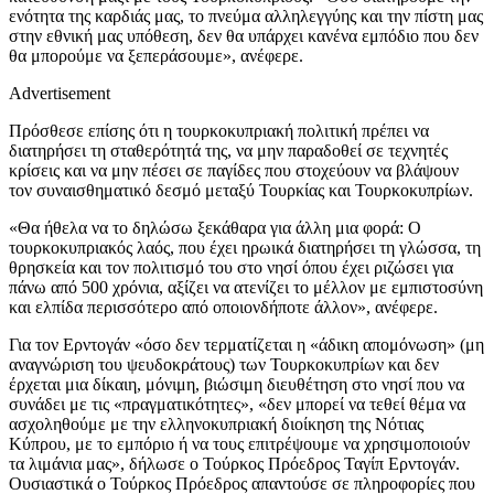
ενότητα της καρδιάς μας, το πνεύμα αλληλεγγύης και την πίστη μας
στην εθνική μας υπόθεση, δεν θα υπάρχει κανένα εμπόδιο που δεν
θα μπορούμε να ξεπεράσουμε», ανέφερε.
Advertisement
Πρόσθεσε επίσης ότι η τουρκοκυπριακή πολιτική πρέπει να
διατηρήσει τη σταθερότητά της, να μην παραδοθεί σε τεχνητές
κρίσεις και να μην πέσει σε παγίδες που στοχεύουν να βλάψουν
τον συναισθηματικό δεσμό μεταξύ Τουρκίας και Τουρκοκυπρίων.
«Θα ήθελα να το δηλώσω ξεκάθαρα για άλλη μια φορά: Ο
τουρκοκυπριακός λαός, που έχει ηρωικά διατηρήσει τη γλώσσα, τη
θρησκεία και τον πολιτισμό του στο νησί όπου έχει ριζώσει για
πάνω από 500 χρόνια, αξίζει να ατενίζει το μέλλον με εμπιστοσύνη
και ελπίδα περισσότερο από οποιονδήποτε άλλον», ανέφερε.
Για τον Ερντογάν «όσο δεν τερματίζεται η «άδικη απομόνωση» (μη
αναγνώριση του ψευδοκράτους) των Τουρκοκυπρίων και δεν
έρχεται μια δίκαιη, μόνιμη, βιώσιμη διευθέτηση στο νησί που να
συνάδει με τις «πραγματικότητες», «δεν μπορεί να τεθεί θέμα να
ασχοληθούμε με την ελληνοκυπριακή διοίκηση της Νότιας
Κύπρου, με το εμπόριο ή να τους επιτρέψουμε να χρησιμοποιούν
τα λιμάνια μας», δήλωσε ο Τούρκος Πρόεδρος Ταγίπ Ερντογάν.
Ουσιαστικά ο Τούρκος Πρόεδρος απαντούσε σε πληροφορίες που