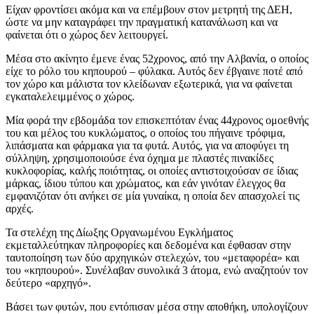
Είχαν φροντίσει ακόμα και να επέμβουν στον μετρητή της ΔΕΗ,
ώστε να μην καταγράφει την πραγματική κατανάλωση και να
φαίνεται ότι ο χώρος δεν λειτουργεί.
Μέσα στο ακίνητο έμενε ένας 52χρονος, από την Αλβανία, ο οποίος
είχε το ρόλο του κηπουρού – φύλακα. Αυτός δεν έβγαινε ποτέ από
τον χώρο και μάλιστα τον κλείδωναν εξωτερικά, για να φαίνεται
εγκαταλελειμμένος ο χώρος.
Μία φορά την εβδομάδα τον επισκεπτόταν ένας 44χρονος ομοεθνής
του και μέλος του κυκλώματος, ο οποίος του πήγαινε τρόφιμα,
λιπάσματα και φάρμακα για τα φυτά. Αυτός, για να αποφύγει τη
σύλληψη, χρησιμοποιούσε ένα όχημα με πλαστές πινακίδες
κυκλοφορίας, καλής ποιότητας, οι οποίες αντιστοιχούσαν σε ίδιας
μάρκας, ίδιου τύπου και χρώματος, και εάν γινόταν έλεγχος θα
εμφανιζόταν ότι ανήκει σε μία γυναίκα, η οποία δεν απασχολεί τις
αρχές.
Τα στελέχη της Δίωξης Οργανωμένου Εγκλήματος
εκμεταλλεύτηκαν πληροφορίες και δεδομένα και έφθασαν στην
ταυτοποίηση των δύο αρχηγικών στελεχών, του «μεταφορέα» και
του «κηπουρού». Συνέλαβαν συνολικά 3 άτομα, ενώ αναζητούν τον
δεύτερο «αρχηγό».
Βάσει των φυτών, που εντόπισαν μέσα στην αποθήκη, υπολογίζουν