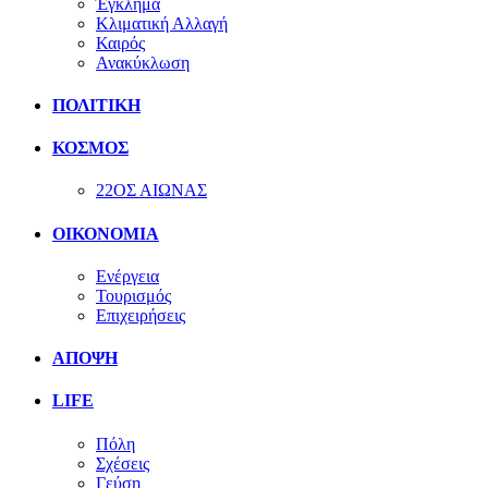
Έγκλημα
Κλιματική Αλλαγή
Καιρός
Ανακύκλωση
ΠΟΛΙΤΙΚΗ
ΚΟΣΜΟΣ
22ΟΣ ΑΙΩΝΑΣ
ΟΙΚΟΝΟΜΙΑ
Ενέργεια
Τουρισμός
Επιχειρήσεις
ΑΠΟΨΗ
LIFE
Πόλη
Σχέσεις
Γεύση