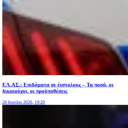
ΕΛ.ΑΣ.: Επιδόματα σε ένστολους – Τα ποσά, οι
δικαιούχοι, οι προϋποθέσεις
26 Ιουλίου 2026, 19:20