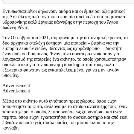
Εντυπωσιασμένοι δηλώνουν ακόμα και οι έμπειροι αξιωματικοί
της Ασφάλειας από τον τρόπο που μία σπείρα έστησε τη μονάδα
υδροπονίκης καλλιέργειας κάνναβης στην περιοχή του Άγιου
Ιωάννη Ρέντη.
Τον Οκτώβριο του 2021, σύμφωνα με την αστυνομική έρευνα, τα
δύο αρχηγικά στελέχη έστησαν μία εταιρεία – βιτρίνα για την
εμπορία λευκών ειδών, βάζοντας ως αχυράνθρωπο – ιδιοκτήτη
έναν υπήκοο Ρουμανίας. Έναν μήνα αργότερα ενοικίασαν για
λογαριασμό της εταιρείας ένα ακίνητο, το οποίο χρησιμοποίησαν
αποκλειστικά για την παράνομη δραστηριότητά τους, αλλά
εξωτερικά φαινόταν ως εγκαταλελειμμένο, για να μην κινούν
υποψίες.
Advertisement
Advertisement
Μέσα στο ακίνητο αυτό εντόπισαν τρεις χώρους, όπου είχαν
τοποθετήσει τα φυτά, ανάλογα με το στάδιο ανάπτυξής τους, έναν
τέταρτο χώρο, ο οποίος λειτουργούσε ως ξηραντήριο, και έναν
πέμπτο, όπου είχαν εγκαταστήσει το συσκευαστήριο και από εκεί
έβγαζαν αεροστεγείς συσκευασίες του μισού κιλού με την
κάνναβη.