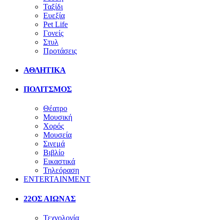
Ταξίδι
Ευεξία
Pet Life
Γονείς
Στυλ
Προτάσεις
ΑΘΛΗΤΙΚΑ
ΠΟΛΙΤΣΜΟΣ
Θέατρο
Μουσική
Χορός
Μουσεία
Σινεμά
Βιβλίο
Εικαστικά
Τηλεόραση
ENTERTAINMENT
22ΟΣ ΑΙΩΝΑΣ
Τεχνολογία