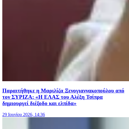
Παραιτήθηκε η Μαριλίζα Ξενογιαννακοπούλου από
τον ΣΥΡΙΖΑ: «Η ΕΛΑΣ του Αλέξη Τσίπρα
δημιουργεί διέξοδο και ελπίδα»
29 Ιουνίου 2026, 14:36