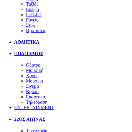
Ταξίδι
Ευεξία
Pet Life
Γονείς
Στυλ
Προτάσεις
ΑΘΛΗΤΙΚΑ
ΠΟΛΙΤΣΜΟΣ
Θέατρο
Μουσική
Χορός
Μουσεία
Σινεμά
Βιβλίο
Εικαστικά
Τηλεόραση
ENTERTAINMENT
22ΟΣ ΑΙΩΝΑΣ
Τεχνολογία