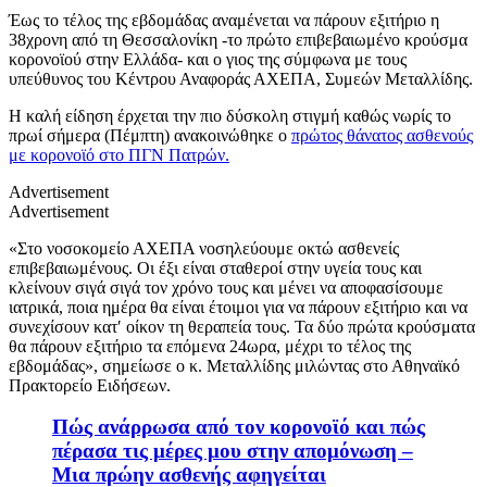
Έως το τέλος της εβδομάδας αναμένεται να πάρουν εξιτήριο η
38χρονη από τη Θεσσαλονίκη -το πρώτο επιβεβαιωμένο κρούσμα
κορονοϊού στην Ελλάδα- και ο γιος της σύμφωνα με τους
υπεύθυνος του Κέντρου Αναφοράς ΑΧΕΠΑ, Συμεών Μεταλλίδης.
Η καλή είδηση έρχεται την πιο δύσκολη στιγμή καθώς νωρίς το
πρωί σήμερα (Πέμπτη) ανακοινώθηκε ο
πρώτος θάνατος ασθενούς
με κορονοϊό στο ΠΓΝ Πατρών.
Advertisement
Advertisement
«Στο νοσοκομείο ΑΧΕΠΑ νοσηλεύουμε οκτώ ασθενείς
επιβεβαιωμένους. Οι έξι είναι σταθεροί στην υγεία τους και
κλείνουν σιγά σιγά τον χρόνο τους και μένει να αποφασίσουμε
ιατρικά, ποια ημέρα θα είναι έτοιμοι για να πάρουν εξιτήριο και να
συνεχίσουν κατ′ οίκον τη θεραπεία τους. Τα δύο πρώτα κρούσματα
θα πάρουν εξιτήριο τα επόμενα 24ωρα, μέχρι το τέλος της
εβδομάδας», σημείωσε ο κ. Μεταλλίδης μιλώντας στο Αθηναϊκό
Πρακτορείο Ειδήσεων.
Πώς ανάρρωσα από τον κορονοϊό και πώς
πέρασα τις μέρες μου στην απομόνωση –
Μια πρώην ασθενής αφηγείται