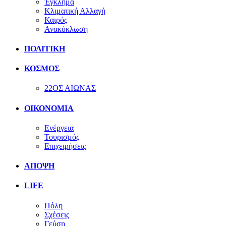
Έγκλημα
Κλιματική Αλλαγή
Καιρός
Ανακύκλωση
ΠΟΛΙΤΙΚΗ
ΚΟΣΜΟΣ
22ΟΣ ΑΙΩΝΑΣ
ΟΙΚΟΝΟΜΙΑ
Ενέργεια
Τουρισμός
Επιχειρήσεις
ΑΠΟΨΗ
LIFE
Πόλη
Σχέσεις
Γεύση