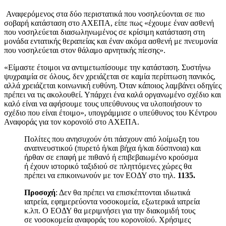
Αναφερόμενος στα δύο περιστατικά που νοσηλεύονται σε πιο
σοβαρή κατάσταση στο ΑΧΕΠΑ, είπε πως «έχουμε έναν ασθενή
που νοσηλεύεται διασωληνωμένος σε κρίσιμη κατάσταση στη
μονάδα εντατικής θεραπείας και έναν ακόμα ασθενή με πνευμονία
που νοσηλεύεται στον θάλαμο αρνητικής πίεσης».
«Είμαστε έτοιμοι να αντιμετωπίσουμε την κατάσταση. Συστήνω
ψυχραιμία σε όλους, δεν χρειάζεται σε καμία περίπτωση πανικός,
αλλά χρειάζεται κοινωνική ευθύνη. Όταν κάποιος λαμβάνει οδηγίες
πρέπει να τις ακολουθεί. Υπάρχει ένα καλά οργανωμένο σχέδιο και
καλό είναι να αφήσουμε τους υπεύθυνους να υλοποιήσουν το
σχέδιο που είναι έτοιμο», υπογράμμισε ο υπεύθυνος του Κέντρου
Αναφοράς για τον κορονοϊό στο ΑΧΕΠΑ.
Πολίτες που ανησυχούν ότι πάσχουν από λοίμωξη του
αναπνευστικού (πυρετό ή/και βήχα ή/και δύσπνοια) και
ήρθαν σε επαφή με πιθανό ή επιβεβαιωμένο κρούσμα
ή έχουν ιστορικό ταξιδιού σε πληττόμενες χώρες θα
πρέπει να επικοινωνούν με τον ΕΟΔΥ στο τηλ.
1135
.
Προσοχή
: Δεν θα πρέπει να επισκέπτονται ιδιωτικά
ιατρεία, εφημερεύοντα νοσοκομεία, εξωτερικά ιατρεία
κ.λπ. Ο ΕΟΔΥ θα μεριμνήσει για την διακομιδή τους
σε νοσοκομεία αναφοράς του κορονοϊού. Χρήσιμες