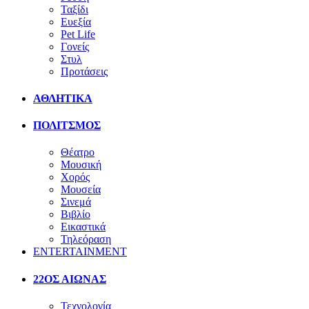
Ταξίδι
Ευεξία
Pet Life
Γονείς
Στυλ
Προτάσεις
ΑΘΛΗΤΙΚΑ
ΠΟΛΙΤΣΜΟΣ
Θέατρο
Μουσική
Χορός
Μουσεία
Σινεμά
Βιβλίο
Εικαστικά
Τηλεόραση
ENTERTAINMENT
22ΟΣ ΑΙΩΝΑΣ
Τεχνολογία