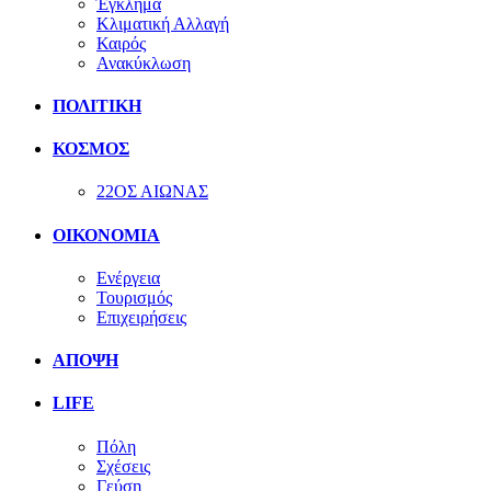
Έγκλημα
Κλιματική Αλλαγή
Καιρός
Ανακύκλωση
ΠΟΛΙΤΙΚΗ
ΚΟΣΜΟΣ
22ΟΣ ΑΙΩΝΑΣ
ΟΙΚΟΝΟΜΙΑ
Ενέργεια
Τουρισμός
Επιχειρήσεις
ΑΠΟΨΗ
LIFE
Πόλη
Σχέσεις
Γεύση