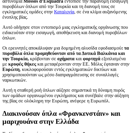
αστυνομία
Mossos d’Esquadra
εντόπισε την παράνομη εισαγωγή
πυροβόλων όπλων από την Τουρκία και τη διανομή τους σε
εγκληματικές ομάδες στην
Καταλονία
, σε ένα κλίμα αυξανόμενης
ένοπλης βίας.
Αυτό οδήγησε στον εντοπισμό μιας εγκληματικής οργάνωσης που
ειδικευόταν στην εισαγωγή, αποθήκευση και διανομή πυροβόλων
όπλων.
Οι ερευνητές αποκάλυψαν μια δομημένη αλυσίδα εφοδιασμού
: τα
πυροβόλα όπλα προμηθεύονταν από τα Δυτικά Βαλκάνια και
την Τουρκία,
κρύβονταν σε
οχήματα
και
φορτηγά
εξοπλισμένα
με
κρυφές θήκες
και μεταφέρονταν στην ΕΕ. Μόλις έφταναν στην
Ευρώπη
, κυκλοφορούσαν εντός εγκληματικών δικτύων και
χρησιμοποιούνταν ως μέσο διαπραγμάτευσης σε συναλλαγές
ναρκωτικών.
Αυτή η σταθερή ροή όπλων αύξησε σημαντικά τη δύναμη πυρός
των ομάδων οργανωμένου εγκλήματος και συνέβαλε στην αύξηση
της βίας σε ολόκληρη την Ευρώπη, ανέφερε η Ευρωπόλ.
Διακινούσαν όπλα «Φρανκενστάιν» και
μαριχουάνα στην Ελλάδα