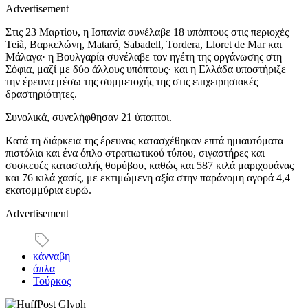
Advertisement
Στις 23 Μαρτίου, η Ισπανία συνέλαβε 18 υπόπτους στις περιοχές
Teià, Βαρκελώνη, Mataró, Sabadell, Tordera, Lloret de Mar και
Μάλαγα· η Βουλγαρία συνέλαβε τον ηγέτη της οργάνωσης στη
Σόφια, μαζί με δύο άλλους υπόπτους· και η Ελλάδα υποστήριξε
την έρευνα μέσω της συμμετοχής της στις επιχειρησιακές
δραστηριότητες.
Συνολικά, συνελήφθησαν 21 ύποπτοι.
Κατά τη διάρκεια της έρευνας κατασχέθηκαν επτά ημιαυτόματα
πιστόλια και ένα όπλο στρατιωτικού τύπου, σιγαστήρες και
συσκευές καταστολής θορύβου, καθώς και 587 κιλά μαριχουάνας
και 76 κιλά χασίς, με εκτιμώμενη αξία στην παράνομη αγορά 4,4
εκατομμύρια ευρώ.
Advertisement
κάνναβη
όπλα
Τούρκος