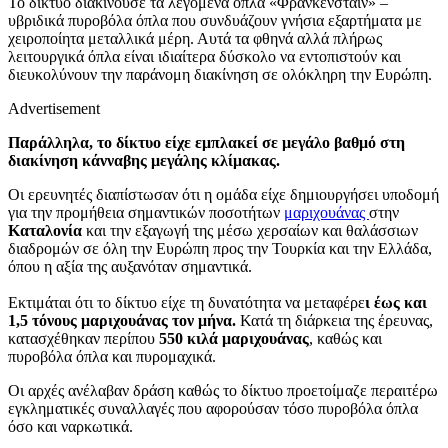
Το δίκτυο διακινούσε τα λεγόμενα όπλα «Φρανκενστάιν» –
υβριδικά πυροβόλα όπλα που συνδυάζουν γνήσια εξαρτήματα με
χειροποίητα μεταλλικά μέρη. Αυτά τα φθηνά αλλά πλήρως
λειτουργικά όπλα είναι ιδιαίτερα δύσκολο να εντοπιστούν και
διευκολύνουν την παράνομη διακίνηση σε ολόκληρη την Ευρώπη.
Advertisement
Παράλληλα, το δίκτυο είχε εμπλακεί σε μεγάλο βαθμό στη
διακίνηση κάνναβης μεγάλης κλίμακας.
Οι ερευνητές διαπίστωσαν ότι η ομάδα είχε δημιουργήσει υποδομή
για την προμήθεια σημαντικών ποσοτήτων
μαριχουάνας
στην
Καταλονία
και την εξαγωγή της μέσω χερσαίων και θαλάσσιων
διαδρομών σε όλη την Ευρώπη προς την Τουρκία και την Ελλάδα,
όπου η αξία της αυξανόταν σημαντικά.
Εκτιμάται ότι το δίκτυο είχε τη δυνατότητα να μεταφέρε
ι έως και
1,5 τόνους μαριχουάνας τον μήνα.
Κατά τη διάρκεια της έρευνας,
κατασχέθηκαν περίπου
550 κιλά μαριχουάνας
, καθώς και
πυροβόλα όπλα και πυρομαχικά.
Οι αρχές ανέλαβαν δράση καθώς το δίκτυο προετοίμαζε περαιτέρω
εγκληματικές συναλλαγές που αφορούσαν τόσο πυροβόλα όπλα
όσο και ναρκωτικά.