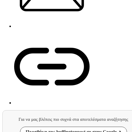
Για να μας βλέπεις πιο συχνά στα αποτελέσματα αναζήτησης
Προσθήκη της huffingtonpost.gr στην Google