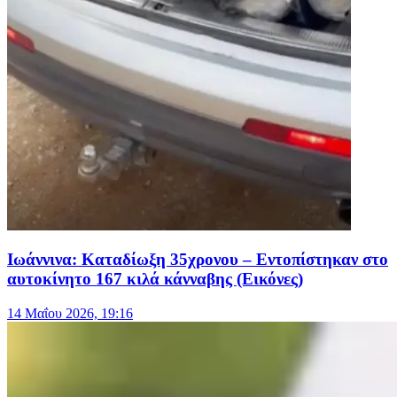
Ιωάννινα: Καταδίωξη 35χρονου – Εντοπίστηκαν στο
αυτοκίνητο 167 κιλά κάνναβης (Εικόνες)
14 Μαΐου 2026, 19:16