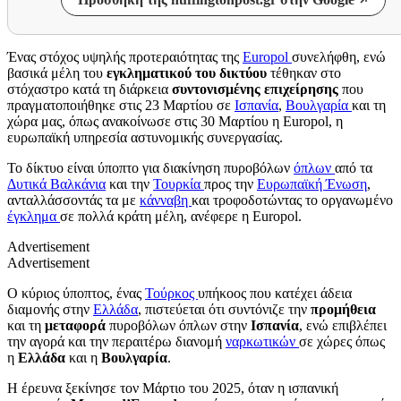
Ένας στόχος υψηλής προτεραιότητας της
Europol
συνελήφθη, ενώ
βασικά μέλη του
εγκληματικού του δικτύου
τέθηκαν στο
στόχαστρο κατά τη διάρκεια
συντονισμένης επιχείρησης
που
πραγματοποιήθηκε στις 23 Μαρτίου σε
Ισπανία
,
Βουλγαρία
και τη
χώρα μας, όπως ανακοίνωσε στις 30 Μαρτίου η Europol, η
ευρωπαϊκή υπηρεσία αστυνομικής συνεργασίας.
Το δίκτυο είναι ύποπτο για διακίνηση πυροβόλων
όπλων
από τα
Δυτικά Βαλκάνια
και την
Τουρκία
προς την
Ευρωπαϊκή Ένωση
,
ανταλλάσσοντάς τα με
κάνναβη
και τροφοδοτώντας το οργανωμένο
έγκλημα
σε πολλά κράτη μέλη, ανέφερε η Europol.
Advertisement
Advertisement
Ο κύριος ύποπτος, ένας
Τούρκος
υπήκοος που κατέχει άδεια
διαμονής στην
Ελλάδα
, πιστεύεται ότι συντόνιζε την
προμήθεια
και τη
μεταφορά
πυροβόλων όπλων στην
Ισπανία
, ενώ επιβλέπει
την αγορά και την περαιτέρω διανομή
ναρκωτικών
σε χώρες όπως
η
Ελλάδα
και η
Βουλγαρία
.
Η έρευνα ξεκίνησε τον Μάρτιο του 2025, όταν η ισπανική