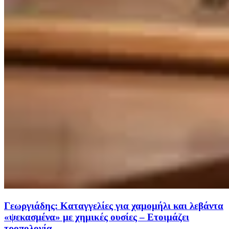
Γεωργιάδης: Καταγγελίες για χαμομήλι και λεβάντα
«ψεκασμένα» με χημικές ουσίες – Ετοιμάζει
τροπολογία