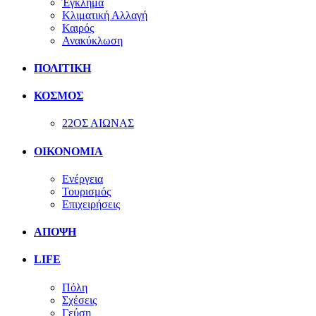
Έγκλημα
Κλιματική Αλλαγή
Καιρός
Ανακύκλωση
ΠΟΛΙΤΙΚΗ
ΚΟΣΜΟΣ
22ΟΣ ΑΙΩΝΑΣ
ΟΙΚΟΝΟΜΙΑ
Ενέργεια
Τουρισμός
Επιχειρήσεις
ΑΠΟΨΗ
LIFE
Πόλη
Σχέσεις
Γεύση