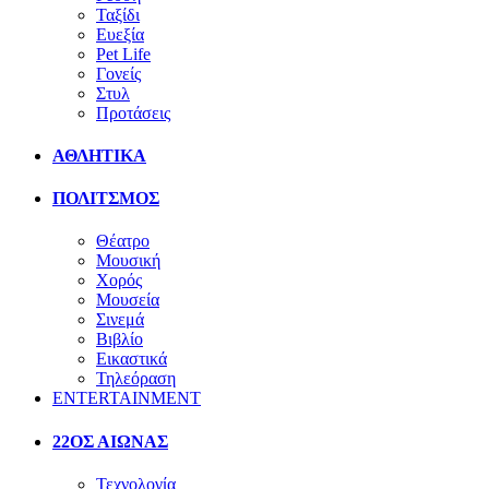
Ταξίδι
Ευεξία
Pet Life
Γονείς
Στυλ
Προτάσεις
ΑΘΛΗΤΙΚΑ
ΠΟΛΙΤΣΜΟΣ
Θέατρο
Μουσική
Χορός
Μουσεία
Σινεμά
Βιβλίο
Εικαστικά
Τηλεόραση
ENTERTAINMENT
22ΟΣ ΑΙΩΝΑΣ
Τεχνολογία