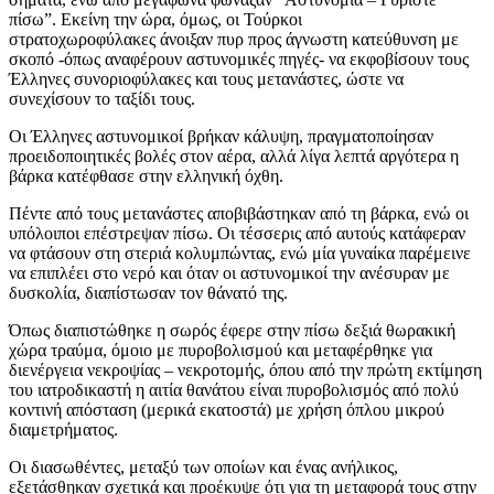
πίσω”. Εκείνη την ώρα, όμως, οι Τούρκοι
στρατοχωροφύλακες άνοιξαν πυρ προς άγνωστη κατεύθυνση με
σκοπό -όπως αναφέρουν αστυνομικές πηγές- να εκφοβίσουν τους
Έλληνες συνοριοφύλακες και τους μετανάστες, ώστε να
συνεχίσουν το ταξίδι τους.
Οι Έλληνες αστυνομικοί βρήκαν κάλυψη, πραγματοποίησαν
προειδοποιητικές βολές στον αέρα, αλλά λίγα λεπτά αργότερα η
βάρκα κατέφθασε στην ελληνική όχθη.
Πέντε από τους μετανάστες αποβιβάστηκαν από τη βάρκα, ενώ οι
υπόλοιποι επέστρεψαν πίσω. Οι τέσσερις από αυτούς κατάφεραν
να φτάσουν στη στεριά κολυμπώντας, ενώ μία γυναίκα παρέμεινε
να επιπλέει στο νερό και όταν οι αστυνομικοί την ανέσυραν με
δυσκολία, διαπίστωσαν τον θάνατό της.
Όπως διαπιστώθηκε η σωρός έφερε στην πίσω δεξιά θωρακική
χώρα τραύμα, όμοιο με πυροβολισμού και μεταφέρθηκε για
διενέργεια νεκροψίας – νεκροτομής, όπου από την πρώτη εκτίμηση
του ιατροδικαστή η αιτία θανάτου είναι πυροβολισμός από πολύ
κοντινή απόσταση (μερικά εκατοστά) με χρήση όπλου μικρού
διαμετρήματος.
Οι διασωθέντες, μεταξύ των οποίων και ένας ανήλικος,
εξετάσθηκαν σχετικά και προέκυψε ότι για τη μεταφορά τους στην