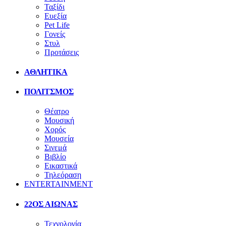
Ταξίδι
Ευεξία
Pet Life
Γονείς
Στυλ
Προτάσεις
ΑΘΛΗΤΙΚΑ
ΠΟΛΙΤΣΜΟΣ
Θέατρο
Μουσική
Χορός
Μουσεία
Σινεμά
Βιβλίο
Εικαστικά
Τηλεόραση
ENTERTAINMENT
22ΟΣ ΑΙΩΝΑΣ
Τεχνολογία