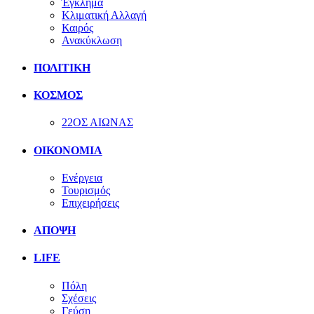
Έγκλημα
Κλιματική Αλλαγή
Καιρός
Ανακύκλωση
ΠΟΛΙΤΙΚΗ
ΚΟΣΜΟΣ
22ΟΣ ΑΙΩΝΑΣ
ΟΙΚΟΝΟΜΙΑ
Ενέργεια
Τουρισμός
Επιχειρήσεις
ΑΠΟΨΗ
LIFE
Πόλη
Σχέσεις
Γεύση