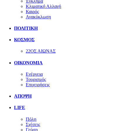
Έγκλημα
Κλιματική Αλλαγή
Καιρός
Ανακύκλωση
ΠΟΛΙΤΙΚΗ
ΚΟΣΜΟΣ
22ΟΣ ΑΙΩΝΑΣ
ΟΙΚΟΝΟΜΙΑ
Ενέργεια
Τουρισμός
Επιχειρήσεις
ΑΠΟΨΗ
LIFE
Πόλη
Σχέσεις
Γεύση