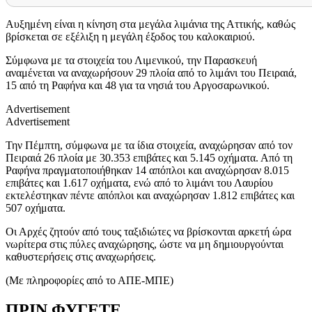
Αυξημένη είναι η κίνηση στα μεγάλα λιμάνια της Αττικής, καθώς
βρίσκεται σε εξέλιξη η μεγάλη έξοδος του καλοκαιριού.
Σύμφωνα με τα στοιχεία του Λιμενικού, την Παρασκευή
αναμένεται να αναχωρήσουν 29 πλοία από το λιμάνι του Πειραιά,
15 από τη Ραφήνα και 48 για τα νησιά του Αργοσαρωνικού.
Advertisement
Advertisement
Την Πέμπτη, σύμφωνα με τα ίδια στοιχεία, αναχώρησαν από τον
Πειραιά 26 πλοία με 30.353 επιβάτες και 5.145 οχήματα. Από τη
Ραφήνα πραγματοποιήθηκαν 14 απόπλοι και αναχώρησαν 8.015
επιβάτες και 1.617 οχήματα, ενώ από το λιμάνι του Λαυρίου
εκτελέστηκαν πέντε απόπλοι και αναχώρησαν 1.812 επιβάτες και
507 οχήματα.
Οι Αρχές ζητούν από τους ταξιδιώτες να βρίσκονται αρκετή ώρα
νωρίτερα στις πύλες αναχώρησης, ώστε να μη δημιουργούνται
καθυστερήσεις στις αναχωρήσεις.
(Με πληροφορίες από το ΑΠΕ-ΜΠΕ)
ΠΡΙΝ ΦΥΓΕΤΕ…