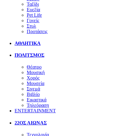
Ταξίδι
Ευεξία
Pet Life
Γονείς
Στυλ
Προτάσεις
ΑΘΛΗΤΙΚΑ
ΠΟΛΙΤΣΜΟΣ
Θέατρο
Μουσική
Χορός
Μουσεία
Σινεμά
Βιβλίο
Εικαστικά
Τηλεόραση
ENTERTAINMENT
22ΟΣ ΑΙΩΝΑΣ
Τεχνολογία