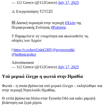
— 112 Greece (@112Greece)
July 17, 2025
⚠️ Ενεργοποίηση 1⃣1⃣2⃣
🆘 Δασική πυρκαγιά στην περιοχή
#Χλόη
της
Περιφερειακής Ενότητας
#Ροδόπης
‼️ Παραμείνετε σε ετοιμότητα και ακολουθείτε τις
οδηγίες των Αρχών
ℹ️
https://t.co/kexUnlnGMV
@pyrosvestiki
@hellenicpolice
Advertisement
— 112 Greece (@112Greece)
July 17, 2025
Υπό μερικό έλεγχο η φωτιά στην Ημαθία
Φωτιά – η οποία βρίσκεται υπό μερικό έλεγχο – εκδηλώθηκε και
στην περιοχή Νησελούδι Ημαθίας.
Η εστία βρίσκεται δίπλα στην Εγνατία Οδό και καίει χαμηλή
βλάστηση και ξερά χόρτα.