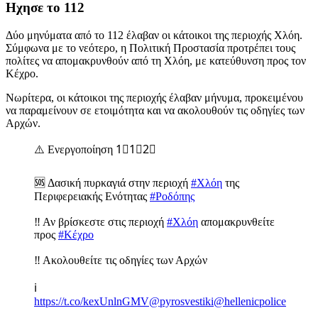
Ηχησε το 112
Δύο μηνύματα από το 112 έλαβαν οι κάτοικοι της περιοχής Χλόη.
Σύμφωνα με το νεότερο, η Πολιτική Προστασία προτρέπει τους
πολίτες να απομακρυνθούν από τη Χλόη, με κατεύθυνση προς τον
Κέχρο.
Νωρίτερα, οι κάτοικοι της περιοχής έλαβαν μήνυμα, προκειμένου
να παραμείνουν σε ετοιμότητα και να ακολουθούν τις οδηγίες των
Αρχών.
⚠️ Ενεργοποίηση 1⃣1⃣2⃣
🆘 Δασική πυρκαγιά στην περιοχή
#Χλόη
της
Περιφερειακής Ενότητας
#Ροδόπης
‼️ Αν βρίσκεστε στις περιοχή
#Χλόη
απομακρυνθείτε
προς
#Κέχρο
‼️ Ακολουθείτε τις οδηγίες των Αρχών
ℹ️
https://t.co/kexUnlnGMV
@pyrosvestiki
@hellenicpolice