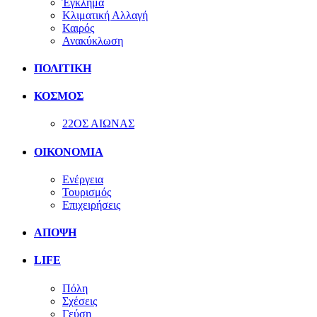
Έγκλημα
Κλιματική Αλλαγή
Καιρός
Ανακύκλωση
ΠΟΛΙΤΙΚΗ
ΚΟΣΜΟΣ
22ΟΣ ΑΙΩΝΑΣ
ΟΙΚΟΝΟΜΙΑ
Ενέργεια
Τουρισμός
Επιχειρήσεις
ΑΠΟΨΗ
LIFE
Πόλη
Σχέσεις
Γεύση