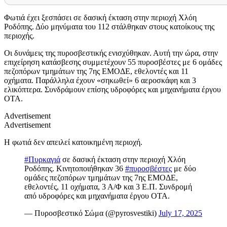
Φωτιά έχει ξεσπάσει σε δασική έκταση στην περιοχή Χλόη
Ροδόπης. Δύο μηνύματα του 112 στάλθηκαν στους κατοίκους της
περιοχής.
Οι δυνάμεις της πυροσβεστικής ενισχύθηκαν. Αυτή την ώρα, στην
επιχείρηση κατάσβεσης συμμετέχουν 55 πυροσβέστες με 6 ομάδες
πεζοπόρων τμημάτων της 7ης ΕΜΟΔΕ, εθελοντές και 11
οχήματα. Παράλληλα έχουν «σηκωθεί» 6 αεροσκάφη και 3
ελικόπτερα. Συνδράμουν επίσης υδροφόρες και μηχανήματα έργου
ΟΤΑ.
Advertisement
Advertisement
Η φωτιά δεν απειλεί κατοικημένη περιοχή.
#Πυρκαγιά
σε δασική έκταση στην περιοχή Χλόη
Ροδόπης. Κινητοποιήθηκαν 36
#πυροσβέστες
με δύο
ομάδες πεζοπόρων τμημάτων της 7ης ΕΜΟΔΕ,
εθελοντές, 11 οχήματα, 3 Α/Φ και 3 Ε.Π. Συνδρομή
από υδροφόρες και μηχανήματα έργου ΟΤΑ.
— Πυροσβεστικό Σώμα (@pyrosvestiki)
July 17, 2025