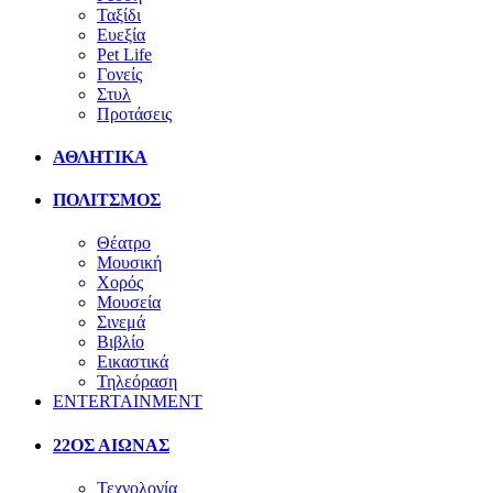
Ταξίδι
Ευεξία
Pet Life
Γονείς
Στυλ
Προτάσεις
ΑΘΛΗΤΙΚΑ
ΠΟΛΙΤΣΜΟΣ
Θέατρο
Μουσική
Χορός
Μουσεία
Σινεμά
Βιβλίο
Εικαστικά
Τηλεόραση
ENTERTAINMENT
22ΟΣ ΑΙΩΝΑΣ
Τεχνολογία