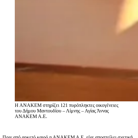
Η ΑΝΑΚΕΜ στηρίζει 121 πυρόπληκτες οικογένειες
του Δήμου Μαντουδίου – Λίμνης – Αγίας Άννας
ΑΝΑΚΕΜ Α.Ε.
Πριν από αρκετό καιρό η ΑΝΑΚΕΜ Α.Ε. είχε αποστείλει σχετική