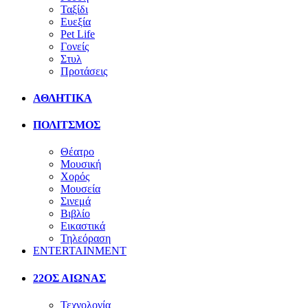
Ταξίδι
Ευεξία
Pet Life
Γονείς
Στυλ
Προτάσεις
ΑΘΛΗΤΙΚΑ
ΠΟΛΙΤΣΜΟΣ
Θέατρο
Μουσική
Χορός
Μουσεία
Σινεμά
Βιβλίο
Εικαστικά
Τηλεόραση
ENTERTAINMENT
22ΟΣ ΑΙΩΝΑΣ
Τεχνολογία