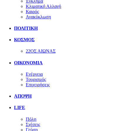
Έγκλημα
Κλιματική Αλλαγή
Καιρός
Ανακύκλωση
ΠΟΛΙΤΙΚΗ
ΚΟΣΜΟΣ
22ΟΣ ΑΙΩΝΑΣ
ΟΙΚΟΝΟΜΙΑ
Ενέργεια
Τουρισμός
Επιχειρήσεις
ΑΠΟΨΗ
LIFE
Πόλη
Σχέσεις
Γεύση