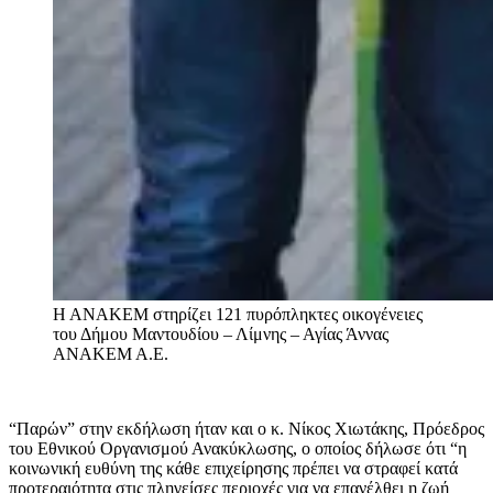
Η ΑΝΑΚΕΜ στηρίζει 121 πυρόπληκτες οικογένειες
του Δήμου Μαντουδίου – Λίμνης – Αγίας Άννας
ΑΝΑΚΕΜ Α.Ε.
“Παρών” στην εκδήλωση ήταν και ο κ. Νίκος Χιωτάκης, Πρόεδρος
του Εθνικού Οργανισμού Ανακύκλωσης, ο οποίος δήλωσε ότι “η
κοινωνική ευθύνη της κάθε επιχείρησης πρέπει να στραφεί κατά
προτεραιότητα στις πληγείσες περιοχές για να επανέλθει η ζωή