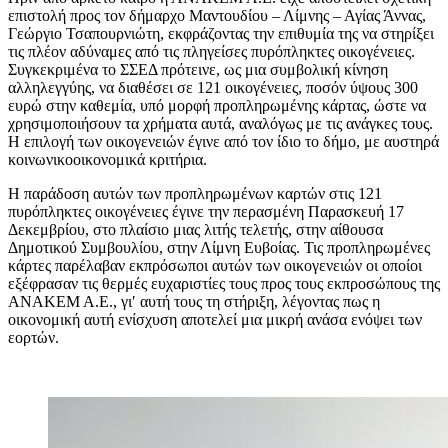
επιστολή προς τον δήμαρχο Μαντουδίου – Λίμνης – Αγίας Άννας,
Γεώργιο Τσαπουρνιώτη, εκφράζοντας την επιθυμία της να στηρίξει
τις πλέον αδύναμες από τις πληγείσες πυρόπληκτες οικογένειες.
Συγκεκριμένα το ΣΣΕΔ πρότεινε, ως μια συμβολική κίνηση
αλληλεγγύης, να διαθέσει σε 121 οικογένειες, ποσόν ύψους 300
ευρώ στην καθεμία, υπό μορφή προπληρωμένης κάρτας, ώστε να
χρησιμοποιήσουν τα χρήματα αυτά, αναλόγως με τις ανάγκες τους.
Η επιλογή των οικογενειών έγινε από τον ίδιο το δήμο, με αυστηρά
κοινωνικοοικονομικά κριτήρια.
Η παράδοση αυτών των προπληρωμένων καρτών στις 121
πυρόπληκτες οικογένειες έγινε την περασμένη Παρασκευή 17
Δεκεμβρίου, στο πλαίσιο μιας λιτής τελετής, στην αίθουσα
Δημοτικού Συμβουλίου, στην Λίμνη Ευβοίας. Τις προπληρωμένες
κάρτες παρέλαβαν εκπρόσωποι αυτών των οικογενειών οι οποίοι
εξέφρασαν τις θερμές ευχαριστίες τους προς τους εκπροσώπους της
ΑΝΑΚΕΜ Α.Ε., γι′ αυτή τους τη στήριξη, λέγοντας πως η
οικονομική αυτή ενίσχυση αποτελεί μια μικρή ανάσα ενόψει των
εορτών.