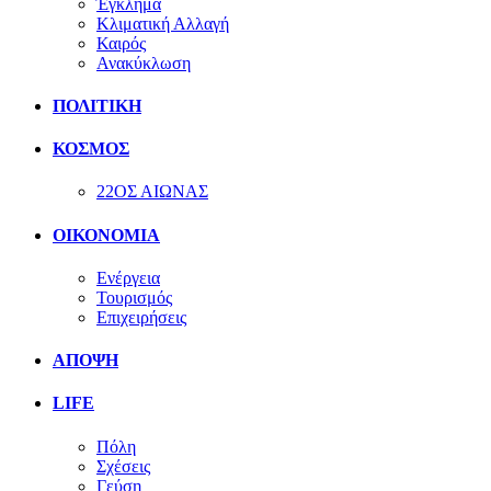
Έγκλημα
Κλιματική Αλλαγή
Καιρός
Ανακύκλωση
ΠΟΛΙΤΙΚΗ
ΚΟΣΜΟΣ
22ΟΣ ΑΙΩΝΑΣ
ΟΙΚΟΝΟΜΙΑ
Ενέργεια
Τουρισμός
Επιχειρήσεις
ΑΠΟΨΗ
LIFE
Πόλη
Σχέσεις
Γεύση