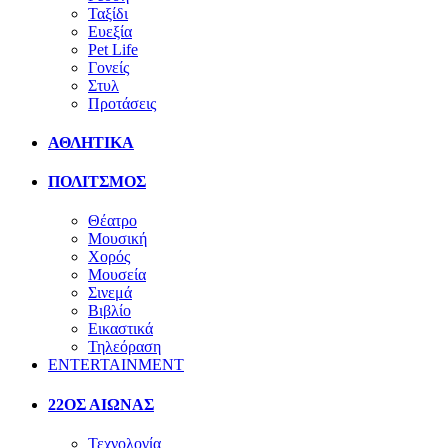
Ταξίδι
Ευεξία
Pet Life
Γονείς
Στυλ
Προτάσεις
ΑΘΛΗΤΙΚΑ
ΠΟΛΙΤΣΜΟΣ
Θέατρο
Μουσική
Χορός
Μουσεία
Σινεμά
Βιβλίο
Εικαστικά
Τηλεόραση
ENTERTAINMENT
22ΟΣ ΑΙΩΝΑΣ
Τεχνολογία