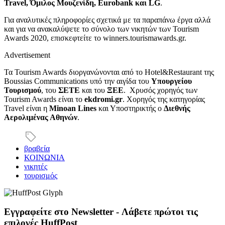
Travel, Όμιλος Μουζενίδη, Eurobank και LG
.
Για αναλυτικές πληροφορίες σχετικά με τα παραπάνω έργα αλλά
και για να ανακαλύψετε το σύνολο των νικητών των Tourism
Awards 2020, επισκεφτείτε το winners.tourismawards.gr.
Advertisement
Τα Tourism Awards διοργανώνονται από το Hotel&Restaurant της
Boussias Communications υπό την αιγίδα του
Υπουργείου
Τουρισμού
, του
ΣΕΤΕ
και του
ΞΕΕ
. Χρυσός χορηγός των
Tourism Awards
είναι το
ekdromi.gr
. Χορηγός της κατηγορίας
Travel είναι η
Minoan Lines
και Υποστηρικτής ο
Διεθνής
Αερολιμένας Αθηνών
.
βραβεία
ΚΟΙΝΩΝΙΑ
νικητές
τουρισμός
Εγγραφείτε στο Newsletter - Λάβετε πρώτοι τις
επιλογές HuffPost