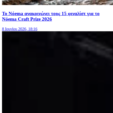
Το Nóema ανακοινώνει τους 15 φιναλίστ για το
Nóema Craft Prize 2026
8 Ιουνίου 2026, 18:16