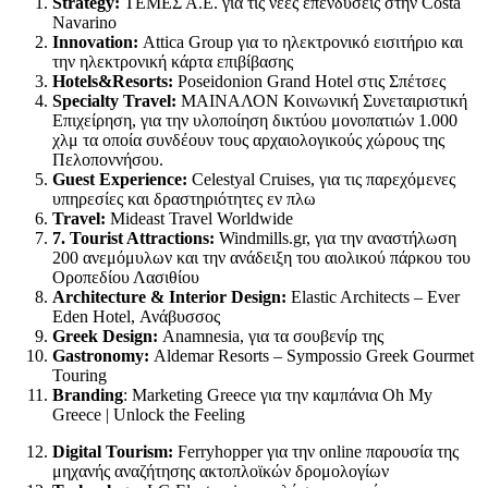
Strategy:
ΤΕΜΕΣ Α.Ε. για τις νέες επενδύσεις στην Costa
Navarino
Innovation:
Attica Group για το ηλεκτρονικό εισιτήριο και
την ηλεκτρονική κάρτα επιβίβασης
Hotels&Resorts:
Poseidonion Grand Hotel στις Σπέτσες
Specialty Travel:
ΜΑΙΝΑΛΟΝ Κοινωνική Συνεταιριστική
Επιχείρηση, για την υλοποίηση
δικτύου μονοπατιών 1.000
χλμ τα οποία συνδέουν τους αρχαιολογικούς χώρους της
Πελοποννήσου.
Guest Experience:
Celestyal Cruises,
για τις παρεχόμενες
υπηρεσίες και δραστηριότητες
εν πλω
Travel:
Mideast Travel Worldwide
7. Tourist Attractions:
Windmills.gr,
για την αναστήλωση
200 ανεμόμυλων και την ανάδειξη του αιολικού πάρκου του
Οροπεδίου Λασιθίου
Architecture & Interior Design:
Elastic Architects – Ever
Eden Hotel, Ανάβυσσος
Greek Design:
Anamnesia, για τα σουβενίρ της
Gastronomy:
Aldemar Resorts – Sympossio Greek Gourmet
Touring
Branding
:
Marketing Greece για την καμπάνια Oh My
Greece | Unlock the Feeling
Digital Tourism:
Ferryhopper
για την online παρουσία της
μηχανής αναζήτησης ακτοπλοϊκών δρομολογίων