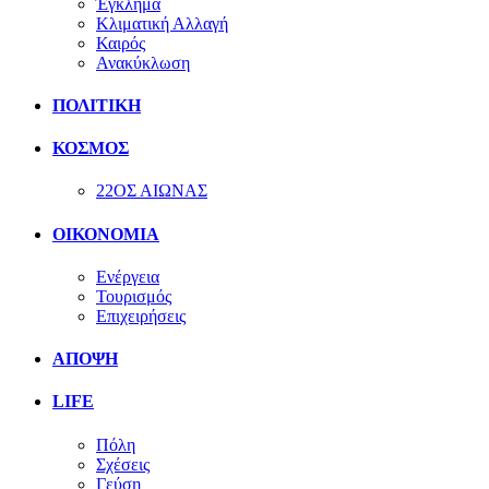
Έγκλημα
Κλιματική Αλλαγή
Καιρός
Ανακύκλωση
ΠΟΛΙΤΙΚΗ
ΚΟΣΜΟΣ
22ΟΣ ΑΙΩΝΑΣ
ΟΙΚΟΝΟΜΙΑ
Ενέργεια
Τουρισμός
Επιχειρήσεις
ΑΠΟΨΗ
LIFE
Πόλη
Σχέσεις
Γεύση