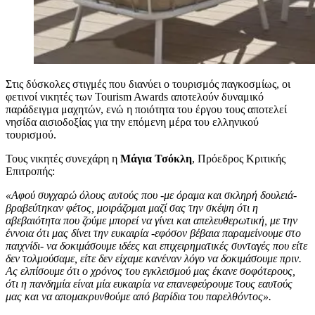
Στις δύσκολες στιγμές που διανύει ο τουρισμός παγκοσμίως, οι
φετινοί νικητές των Tourism Awards αποτελούν δυναμικό
παράδειγμα μαχητών, ενώ η ποιότητα του έργου τους αποτελεί
νησίδα αισιοδοξίας για την επόμενη μέρα του ελληνικού
τουρισμού.
Τους νικητές συνεχάρη η
Μάγια Τσόκλη
, Πρόεδρος Κριτικής
Επιτροπής:
«Αφού συγχαρώ όλους αυτούς που -με όραμα και σκληρή δουλειά-
βραβεύτηκαν φέτος, μοιράζομαι μαζί σας την σκέψη ότι η
αβεβαιότητα που ζούμε μπορεί να γίνει και απελευθερωτική, με την
έννοια ότι μας δίνει την ευκαιρία -εφόσον βέβαια παραμείνουμε στο
παιχνίδι- να δοκιμάσουμε ιδέες και επιχειρηματικές συνταγές που είτε
δεν τολμούσαμε, είτε δεν είχαμε κανέναν λόγο να δοκιμάσουμε πριν.
Ας ελπίσουμε ότι ο χρόνος του εγκλεισμού μας έκανε σοφότερους,
ότι η πανδημία είναι μία ευκαιρία να επανεφεύρουμε τους εαυτούς
μας και να απομακρυνθούμε από βαρίδια του παρελθόντος».