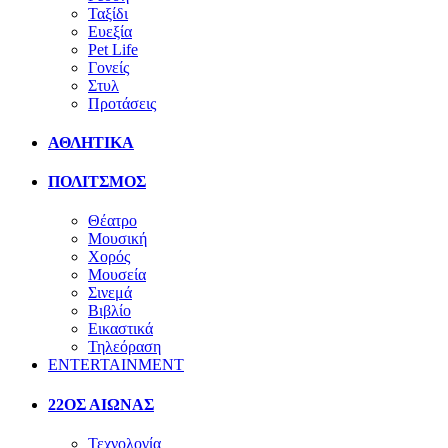
Ταξίδι
Ευεξία
Pet Life
Γονείς
Στυλ
Προτάσεις
ΑΘΛΗΤΙΚΑ
ΠΟΛΙΤΣΜΟΣ
Θέατρο
Μουσική
Χορός
Μουσεία
Σινεμά
Βιβλίο
Εικαστικά
Τηλεόραση
ENTERTAINMENT
22ΟΣ ΑΙΩΝΑΣ
Τεχνολογία