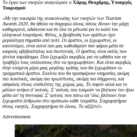
Το έργο των νικητών αναγνώρισε ο
Χάρης Θεοχάρης, Υπουργός
Τουρισμού
:
«Με την ευκαιρία της ανακοίνωσης των νικητών των Tourism
Awards 2020, θα ήθελα να συγχαρώ όλους όσους δίνουν την μάχη
καθημερινά, αδιάκοπα και σε όλα τα μέτωπα για το καλό του
ελληνικού τουρισμού. Φέτος, η βράβευση των αρίστων έχει
μεγαλύτερη σημασία από ποτέ. Οι άριστοι, οι ξεχωριστοί, οι
καινοτόμοι, είναι αυτοί που μας καθοδηγούν σαν φάροι μέσα σε
καιρούς αβεβαιότητας και σκοτεινιάς. Ο άριστος είναι αυτός που
γίνεται παράδειγμα. Που ξεχωρίζει ακριβώς για να ωθήσει και να
τραβήξει τους υπόλοιπους στο να προχωρήσουν. Και είναι ακριβώς
στην επόμενη μέρα μιας μεγάλης κρίσης που θα ξεχωρίσουν οι
πραγματικά άριστοι. Εκείνοι που θα προσφέρουν υπηρεσίες ακόμη
πιο ποιοτικές, ακόμη πιο πρωτότυπες, ακόμη πιο σύγχρονες και
ασφαλείς στους επισκέπτες της χώρας μας. Το παρόν αλλά και το
μέλλον ανήκει σ’ αυτούς. Σ’ αυτούς που τολμούν να βλέπουν τον ήλιο
μέσα απ’ τη συννεφιά. Σ’ αυτούς που πάνω απ’ όλα, βλέπουν έναν
ξεχωριστό άνθρωπο στο πρόσωπο κάθε τουρίστα. Συγχαρητήρια
στους νικητές. Συγχαρητήρια σε όλους. Το αξίζετε!»
Advertisement