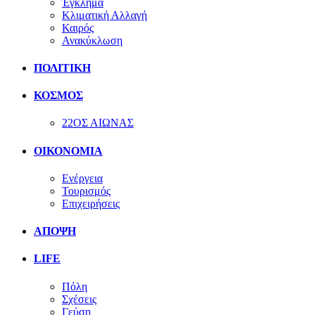
Έγκλημα
Κλιματική Αλλαγή
Καιρός
Ανακύκλωση
ΠΟΛΙΤΙΚΗ
ΚΟΣΜΟΣ
22ΟΣ ΑΙΩΝΑΣ
ΟΙΚΟΝΟΜΙΑ
Ενέργεια
Τουρισμός
Επιχειρήσεις
ΑΠΟΨΗ
LIFE
Πόλη
Σχέσεις
Γεύση