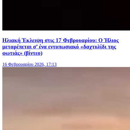
Ηλιακή Έκλειψη στις 17 Φεβρουαρίου: Ο Ήλιος
μεταρέπεται σ’ ένα εντυπωσιακό «δαχτυλίδι της
φωτιάς» (βίντεο)
16 Φεβρουαρίου 2026, 17:13