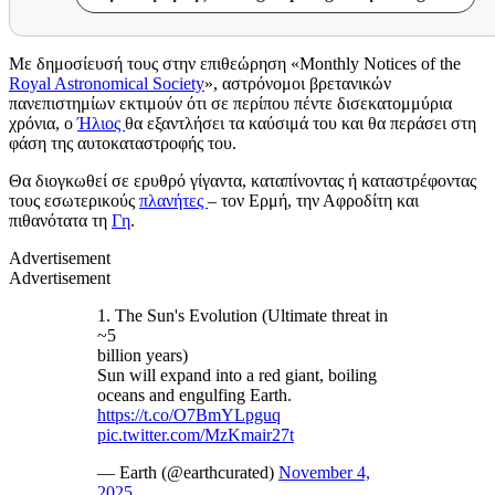
Με δημοσίευσή τους στην επιθεώρηση «Monthly Notices of the
Royal Astronomical Society
», αστρόνομοι βρετανικών
πανεπιστημίων εκτιμούν ότι σε περίπου πέντε δισεκατομμύρια
χρόνια, ο
Ήλιος
θα εξαντλήσει τα καύσιμά του και θα περάσει στη
φάση της αυτοκαταστροφής του.
Θα διογκωθεί σε ερυθρό γίγαντα, καταπίνοντας ή καταστρέφοντας
τους εσωτερικούς
πλανήτες
– τον Ερμή, την Αφροδίτη και
πιθανότατα τη
Γη
.
Advertisement
Advertisement
1. The Sun's Evolution (Ultimate threat in
~5
billion years)
Sun will expand into a red giant, boiling
oceans and engulfing Earth.
https://t.co/O7BmYLpguq
pic.twitter.com/MzKmair27t
— Earth (@earthcurated)
November 4,
2025