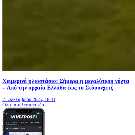
Χειμερινό ηλιοστάσιο: Σήμερα η μεγαλύτερη νύχτα
– Από την αρχαία Ελλάδα έως το Στόουνχετζ
21 Δεκεμβρίου 2025, 18:41
Oλα τα τελευταία νέα