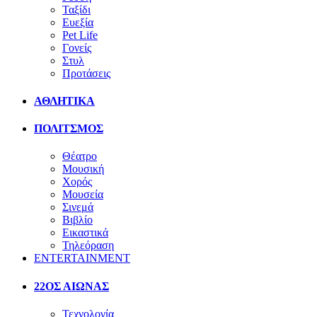
Ταξίδι
Ευεξία
Pet Life
Γονείς
Στυλ
Προτάσεις
ΑΘΛΗΤΙΚΑ
ΠΟΛΙΤΣΜΟΣ
Θέατρο
Μουσική
Χορός
Μουσεία
Σινεμά
Βιβλίο
Εικαστικά
Τηλεόραση
ENTERTAINMENT
22ΟΣ ΑΙΩΝΑΣ
Τεχνολογία