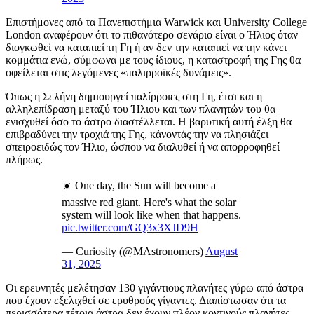
Επιστήμονες από τα Πανεπιστήμια Warwick και University College
London αναφέρουν ότι το πιθανότερο σενάριο είναι ο Ήλιος όταν
διογκωθεί να καταπιεί τη Γη ή αν δεν την καταπιεί να την κάνει
κομμάτια ενώ, σύμφωνα με τους ίδιους, η καταστροφή της Γης θα
οφείλεται στις λεγόμενες «παλιρροϊκές δυνάμεις».
Όπως η Σελήνη δημιουργεί παλίρροιες στη Γη, έτσι και η
αλληλεπίδραση μεταξύ του Ήλιου και των πλανητών του θα
ενισχυθεί όσο το άστρο διαστέλλεται. Η βαρυτική αυτή έλξη θα
επιβραδύνει την τροχιά της Γης, κάνοντάς την να πλησιάζει
σπειροειδώς τον Ήλιο, ώσπου να διαλυθεί ή να απορροφηθεί
πλήρως.
☀️ One day, the Sun will become a
massive red giant. Here's what the solar
system will look like when that happens.
pic.twitter.com/GQ3x3XJD9H
— Curiosity (@MAstronomers)
August
31, 2025
Οι ερευνητές μελέτησαν 130 γιγάντιους πλανήτες γύρω από άστρα
που έχουν εξελιχθεί σε ερυθρούς γίγαντες. Διαπίστωσαν ότι τα
περισσότερα τέτοια άστρα δεν έχουν πλέον κοντινούς πλανήτες,