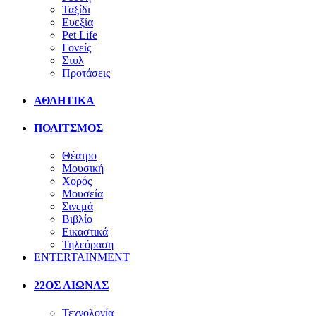
Ταξίδι
Ευεξία
Pet Life
Γονείς
Στυλ
Προτάσεις
ΑΘΛΗΤΙΚΑ
ΠΟΛΙΤΣΜΟΣ
Θέατρο
Μουσική
Χορός
Μουσεία
Σινεμά
Βιβλίο
Εικαστικά
Τηλεόραση
ENTERTAINMENT
22ΟΣ ΑΙΩΝΑΣ
Τεχνολογία