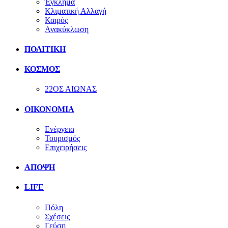
Έγκλημα
Κλιματική Αλλαγή
Καιρός
Ανακύκλωση
ΠΟΛΙΤΙΚΗ
ΚΟΣΜΟΣ
22ΟΣ ΑΙΩΝΑΣ
ΟΙΚΟΝΟΜΙΑ
Ενέργεια
Τουρισμός
Επιχειρήσεις
ΑΠΟΨΗ
LIFE
Πόλη
Σχέσεις
Γεύση