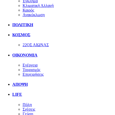
Έγκλημα
Κλιματική Αλλαγή
Καιρός
Ανακύκλωση
ΠΟΛΙΤΙΚΗ
ΚΟΣΜΟΣ
22ΟΣ ΑΙΩΝΑΣ
ΟΙΚΟΝΟΜΙΑ
Ενέργεια
Τουρισμός
Επιχειρήσεις
ΑΠΟΨΗ
LIFE
Πόλη
Σχέσεις
Γεύση