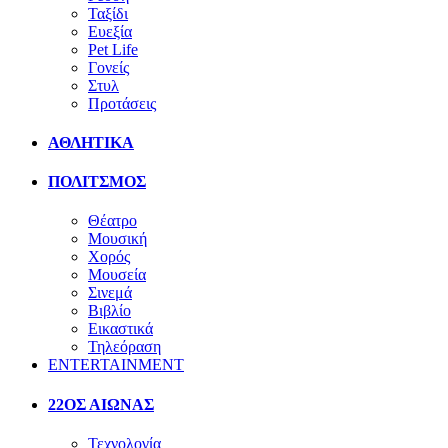
Ταξίδι
Ευεξία
Pet Life
Γονείς
Στυλ
Προτάσεις
ΑΘΛΗΤΙΚΑ
ΠΟΛΙΤΣΜΟΣ
Θέατρο
Μουσική
Χορός
Μουσεία
Σινεμά
Βιβλίο
Εικαστικά
Τηλεόραση
ENTERTAINMENT
22ΟΣ ΑΙΩΝΑΣ
Τεχνολογία