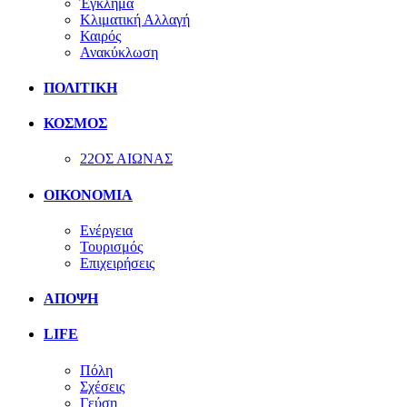
Έγκλημα
Κλιματική Αλλαγή
Καιρός
Ανακύκλωση
ΠΟΛΙΤΙΚΗ
ΚΟΣΜΟΣ
22ΟΣ ΑΙΩΝΑΣ
ΟΙΚΟΝΟΜΙΑ
Ενέργεια
Τουρισμός
Επιχειρήσεις
ΑΠΟΨΗ
LIFE
Πόλη
Σχέσεις
Γεύση