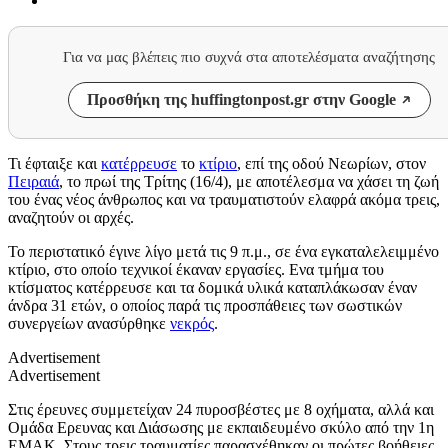
Για να μας βλέπεις πιο συχνά στα αποτελέσματα αναζήτησης
Προσθήκη της huffingtonpost.gr στην Google
Τι έφταιξε και
κατέρρευσε
το
κτίριο
, επί της οδού Νεωρίων, στον
Πειραιά
, το πρωί της Τρίτης (16/4), με αποτέλεσμα να χάσει τη ζωή
του ένας νέος άνθρωπος και να τραυματιστούν ελαφρά ακόμα τρεις,
αναζητούν οι αρχές.
Το περιστατικό έγινε λίγο μετά τις 9 π.μ., σε ένα εγκαταλελειμμένο
κτίριο, στο οποίο τεχνικοί έκαναν εργασίες. Ενα τμήμα του
κτίσματος κατέρρευσε και τα δομικά υλικά καταπλάκωσαν έναν
άνδρα 31 ετών, ο οποίος παρά τις προσπάθειες των σωστικών
συνεργείων ανασύρθηκε
νεκρός
.
Advertisement
Advertisement
Στις έρευνες συμμετείχαν 24 πυροσβέστες με 8 οχήματα, αλλά και
Ομάδα Ερευνας και Διάσωσης με εκπαιδευμένο σκύλο από την 1η
ΕΜΑΚ. Στους τρεις τραυματίες παρασχέθηκαν οι πρώτες βοήθειες,