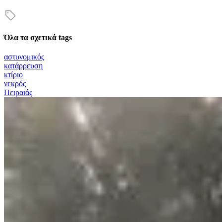
Όλα τα σχετικά tags
αστυνομικός
κατάρρευση
κτίριο
νεκρός
Πειραιάς