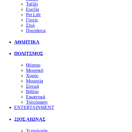
Ταξίδι
Ευεξία
Pet Life
Γονείς
Στυλ
Προτάσεις
ΑΘΛΗΤΙΚΑ
ΠΟΛΙΤΣΜΟΣ
Θέατρο
Μουσική
Χορός
Μουσεία
Σινεμά
Βιβλίο
Εικαστικά
Τηλεόραση
ENTERTAINMENT
22ΟΣ ΑΙΩΝΑΣ
Τεχνολογία