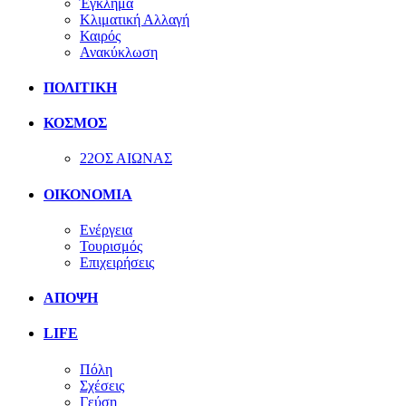
Έγκλημα
Κλιματική Αλλαγή
Καιρός
Ανακύκλωση
ΠΟΛΙΤΙΚΗ
ΚΟΣΜΟΣ
22ΟΣ ΑΙΩΝΑΣ
ΟΙΚΟΝΟΜΙΑ
Ενέργεια
Τουρισμός
Επιχειρήσεις
ΑΠΟΨΗ
LIFE
Πόλη
Σχέσεις
Γεύση