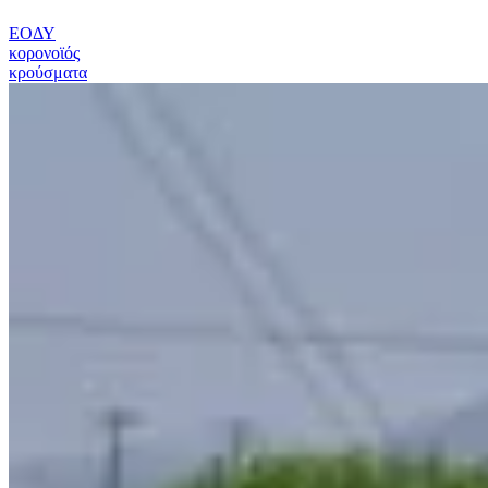
ΕΟΔΥ
κορονοϊός
κρούσματα