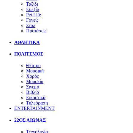
Ταξίδι
Ευεξία
Pet Life
Γονείς
Στυλ
Προτάσεις
ΑΘΛΗΤΙΚΑ
ΠΟΛΙΤΣΜΟΣ
Θέατρο
Μουσική
Χορός
Μουσεία
Σινεμά
Βιβλίο
Εικαστικά
Τηλεόραση
ENTERTAINMENT
22ΟΣ ΑΙΩΝΑΣ
Τεχνολογία