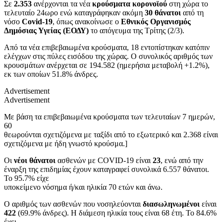
Σε
2.353
ανέρχονται τα νέα
κρούσματα κορονοϊού
στη χώρα το
τελευταίο 24ωρο ενώ καταγράφηκαν ακόμη
30 θάνατοι
από τη
νόσο
Covid-19
, όπως ανακοίνωσε ο
Εθνικός Οργανισμός
Δημόσιας Υγείας (ΕΟΔΥ)
το απόγευμα της Τρίτης (2/3).
Από τα νέα επιβεβαιωμένα κρούσματα, 18 εντοπίστηκαν κατόπιν
ελέγχων στις πύλες εισόδου της χώρας. Ο συνολικός αριθμός των
κρουσμάτων ανέρχεται σε 194.582 (ημερήσια μεταβολή +1.2%),
εκ των οποίων 51.8% άνδρες.
Advertisement
Advertisement
Με βάση τα επιβεβαιωμένα κρούσματα των τελευταίων 7 ημερών,
60
θεωρούνται σχετιζόμενα με ταξίδι από το εξωτερικό και 2.368 είναι
σχετιζόμενα με ήδη γνωστό κρούσμα.]
Οι
νέοι θάνατοι
ασθενών με COVID-19 είναι
23
, ενώ από την
έναρξη της επιδημίας έχουν καταγραφεί συνολικά 6.557 θάνατοι.
Το 95.7% είχε
υποκείμενο νόσημα ή/και ηλικία 70 ετών και άνω.
Ο αριθμός των ασθενών που νοσηλεύονται
διασωληνωμένοι
είναι
422
(69.9% άνδρες). Η διάμεση ηλικία τους είναι 68 έτη. To 84.6%
έχει