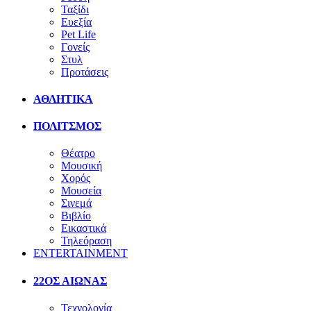
Ταξίδι
Ευεξία
Pet Life
Γονείς
Στυλ
Προτάσεις
ΑΘΛΗΤΙΚΑ
ΠΟΛΙΤΣΜΟΣ
Θέατρο
Μουσική
Χορός
Μουσεία
Σινεμά
Βιβλίο
Εικαστικά
Τηλεόραση
ENTERTAINMENT
22ΟΣ ΑΙΩΝΑΣ
Τεχνολογία