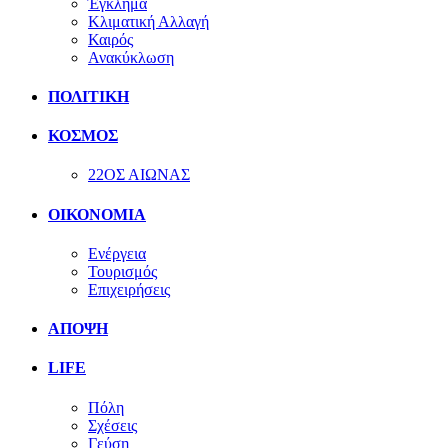
Έγκλημα
Κλιματική Αλλαγή
Καιρός
Ανακύκλωση
ΠΟΛΙΤΙΚΗ
ΚΟΣΜΟΣ
22ΟΣ ΑΙΩΝΑΣ
ΟΙΚΟΝΟΜΙΑ
Ενέργεια
Τουρισμός
Επιχειρήσεις
ΑΠΟΨΗ
LIFE
Πόλη
Σχέσεις
Γεύση