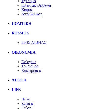
Έγκλημα
Κλιματική Αλλαγή
Καιρός
Ανακύκλωση
ΠΟΛΙΤΙΚΗ
ΚΟΣΜΟΣ
22ΟΣ ΑΙΩΝΑΣ
ΟΙΚΟΝΟΜΙΑ
Ενέργεια
Τουρισμός
Επιχειρήσεις
ΑΠΟΨΗ
LIFE
Πόλη
Σχέσεις
Γεύση