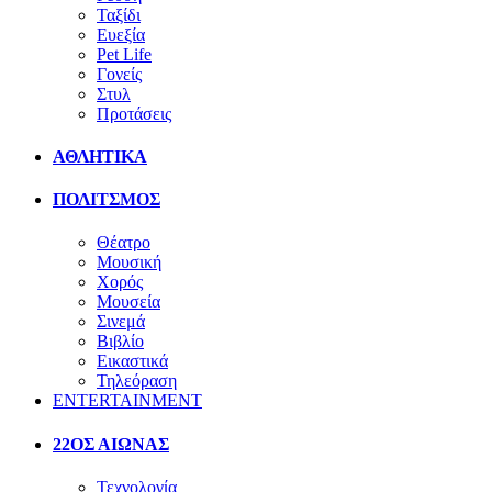
Ταξίδι
Ευεξία
Pet Life
Γονείς
Στυλ
Προτάσεις
ΑΘΛΗΤΙΚΑ
ΠΟΛΙΤΣΜΟΣ
Θέατρο
Μουσική
Χορός
Μουσεία
Σινεμά
Βιβλίο
Εικαστικά
Τηλεόραση
ENTERTAINMENT
22ΟΣ ΑΙΩΝΑΣ
Τεχνολογία