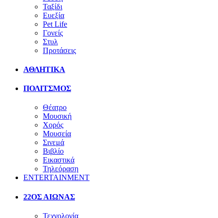
Ταξίδι
Ευεξία
Pet Life
Γονείς
Στυλ
Προτάσεις
ΑΘΛΗΤΙΚΑ
ΠΟΛΙΤΣΜΟΣ
Θέατρο
Μουσική
Χορός
Μουσεία
Σινεμά
Βιβλίο
Εικαστικά
Τηλεόραση
ENTERTAINMENT
22ΟΣ ΑΙΩΝΑΣ
Τεχνολογία