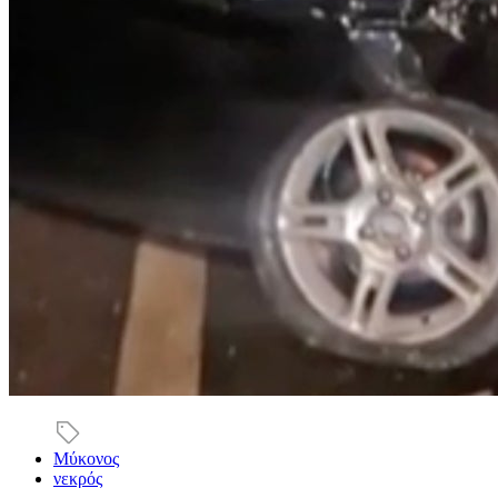
Μύκονος
νεκρός