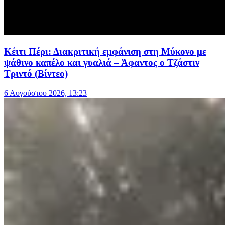
Κέιτι Πέρι: Διακριτική εμφάνιση στη Μύκονο με
ψάθινο καπέλο και γυαλιά – Άφαντος ο Τζάστιν
Τριντό (Βίντεο)
6 Αυγούστου 2026, 13:23