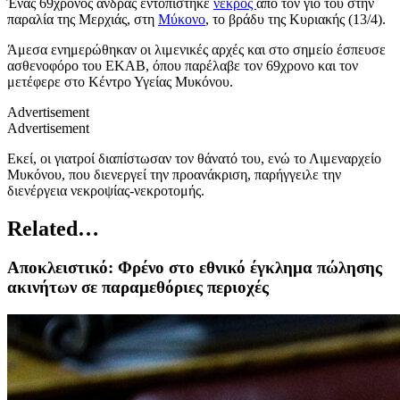
Ένας 69χρονος άνδρας εντοπίστηκε
νεκρός
από τον γιο του στην
παραλία της Μερχιάς, στη
Μύκονο
, το βράδυ της Κυριακής (13/4).
Άμεσα ενημερώθηκαν οι λιμενικές αρχές και στο σημείο έσπευσε
ασθενοφόρο του ΕΚΑΒ, όπου παρέλαβε τον 69χρονο και τον
μετέφερε στο Κέντρο Υγείας Μυκόνου.
Advertisement
Advertisement
Εκεί, οι γιατροί διαπίστωσαν τον θάνατό του, ενώ το Λιμεναρχείο
Μυκόνου, που διενεργεί την προανάκριση, παρήγγειλε την
διενέργεια νεκροψίας-νεκροτομής.
Related…
Aποκλειστικό: Φρένο στο εθνικό έγκλημα πώλησης
ακινήτων σε παραμεθόριες περιοχές