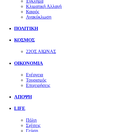
Έγκλημα
Κλιματική Αλλαγή
Καιρός
Ανακύκλωση
ΠΟΛΙΤΙΚΗ
ΚΟΣΜΟΣ
22ΟΣ ΑΙΩΝΑΣ
ΟΙΚΟΝΟΜΙΑ
Ενέργεια
Τουρισμός
Επιχειρήσεις
ΑΠΟΨΗ
LIFE
Πόλη
Σχέσεις
Γεύση