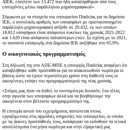
ΔΙΕΚ, επιπλέον των 13.472 που ήδη καταλήφθηκαν από τους
επιτυχόντες μέσω παράλληλου μηχανογραφικού».
Σύμφωνα με τα στοιχεία του υπουργείου Παιδείας για τα Δημόσια
ΙΕΚ, ο συνολικός αριθμός των υποψηφίων με οριστικοποιημένο
παράλληλο μηχανογραφικό ανήλθε σε 20.432, εκ των οποίων
18.812 υποψήφιοι είναι απόφοιτοι λυκείων της χρονιάς 2021-2022
και 1.620 είναι απόφοιτοι παλαιότερων ετών. Σε σχέση με το 2021,
το ποσοστό εισαγωγής στα Δημόσια ΙΕΚ αυξήθηκε στο 65,9%.
Ο οικογενειακός προγραμματισμός
Στη δήλωσή της στο ΑΠΕ-ΜΠΕ η υπουργός Παιδείας αναφέρει ότι
καταβλήθηκε κάθε προσπάθεια για να ανακοινωθούν νωρίτερα οι
βάσεις ώστε να έχουν περισσότερο χρόνο στη διάθεσή τους οι
οικογένειες ενόψει του προγραμματισμού της νέας χρονιάς.
«Στόχος μας ήταν να δοθεί, το συντομότερο δυνατόν, ένα τέλος
στην αγωνία των υποψηφίων αλλά και να βοηθήσουμε την
οικογένεια στον βέλτιστο προγραμματισμό της.
Η επιτυχία αυτού του εγχειρήματος πιστώνεται στους
εργαζόμενους στις αρμόδιες υπηρεσίες του υπουργείου, οι οποίοι
με τις άοκνες προσπάθειές τους, κατάφεραν να εκδοθούν τα τελικά
αποτελέσματα ένα μήνα νωρίτερα και στην εξαιρετική μας