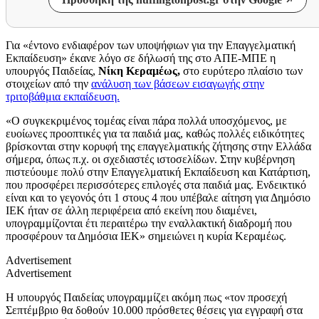
Για «έντονο ενδιαφέρον των υποψήφιων για την Επαγγελματική
Εκπαίδευση» έκανε λόγο σε δήλωσή της στο ΑΠΕ-ΜΠΕ η
υπουργός Παιδείας,
Νίκη Κεραμέως,
στο ευρύτερο πλαίσιο των
στοιχείων από την
ανάλυση των βάσεων εισαγωγής στην
τριτοβάθμια εκπαίδευση.
«Ο συγκεκριμένος τομέας είναι πάρα πολλά υποσχόμενος, με
ευοίωνες προοπτικές για τα παιδιά μας, καθώς πολλές ειδικότητες
βρίσκονται στην κορυφή της επαγγελματικής ζήτησης στην Ελλάδα
σήμερα, όπως π.χ. οι σχεδιαστές ιστοσελίδων. Στην κυβέρνηση
πιστεύουμε πολύ στην Επαγγελματική Εκπαίδευση και Κατάρτιση,
που προσφέρει περισσότερες επιλογές στα παιδιά μας. Ενδεικτικό
είναι και το γεγονός ότι 1 στους 4 που υπέβαλε αίτηση για Δημόσιο
ΙΕΚ ήταν σε άλλη περιφέρεια από εκείνη που διαμένει,
υπογραμμίζονται έτι περαιτέρω την εναλλακτική διαδρομή που
προσφέρουν τα Δημόσια ΙΕΚ» σημειώνει η κυρία Κεραμέως.
Advertisement
Advertisement
Η υπουργός Παιδείας υπογραμμίζει ακόμη πως «τον προσεχή
Σεπτέμβριο θα δοθούν 10.000 πρόσθετες θέσεις για εγγραφή στα