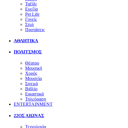
Ταξίδι
Ευεξία
Pet Life
Γονείς
Στυλ
Προτάσεις
ΑΘΛΗΤΙΚΑ
ΠΟΛΙΤΣΜΟΣ
Θέατρο
Μουσική
Χορός
Μουσεία
Σινεμά
Βιβλίο
Εικαστικά
Τηλεόραση
ENTERTAINMENT
22ΟΣ ΑΙΩΝΑΣ
Τεχνολογία