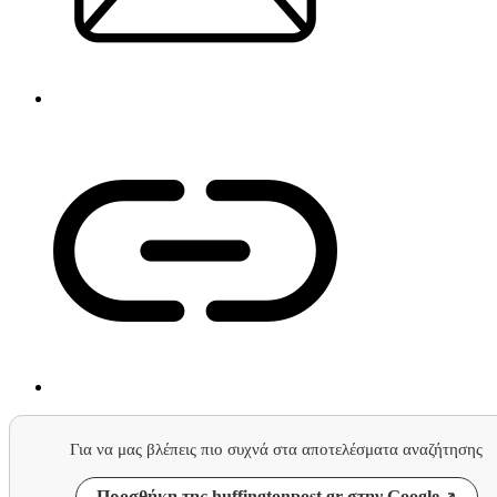
Για να μας βλέπεις πιο συχνά στα αποτελέσματα αναζήτησης
Προσθήκη της huffingtonpost.gr στην Google