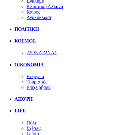
Έγκλημα
Κλιματική Αλλαγή
Καιρός
Ανακύκλωση
ΠΟΛΙΤΙΚΗ
ΚΟΣΜΟΣ
22ΟΣ ΑΙΩΝΑΣ
ΟΙΚΟΝΟΜΙΑ
Ενέργεια
Τουρισμός
Επιχειρήσεις
ΑΠΟΨΗ
LIFE
Πόλη
Σχέσεις
Γεύση