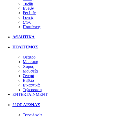
Ταξίδι
Ευεξία
Pet Life
Γονείς
Στυλ
Προτάσεις
ΑΘΛΗΤΙΚΑ
ΠΟΛΙΤΣΜΟΣ
Θέατρο
Μουσική
Χορός
Μουσεία
Σινεμά
Βιβλίο
Εικαστικά
Τηλεόραση
ENTERTAINMENT
22ΟΣ ΑΙΩΝΑΣ
Τεχνολογία