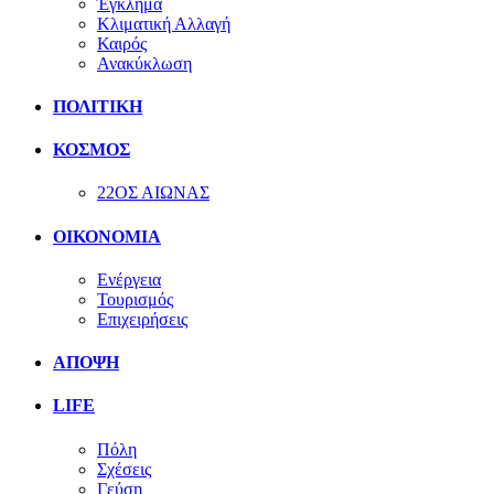
Έγκλημα
Κλιματική Αλλαγή
Καιρός
Ανακύκλωση
ΠΟΛΙΤΙΚΗ
ΚΟΣΜΟΣ
22ΟΣ ΑΙΩΝΑΣ
ΟΙΚΟΝΟΜΙΑ
Ενέργεια
Τουρισμός
Επιχειρήσεις
ΑΠΟΨΗ
LIFE
Πόλη
Σχέσεις
Γεύση