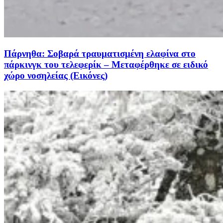
Πάρνηθα: Σοβαρά τραυματισμένη ελαφίνα στο
πάρκινγκ του τελεφερίκ – Μεταφέρθηκε σε ειδικό
χώρο νοσηλείας (Εικόνες)