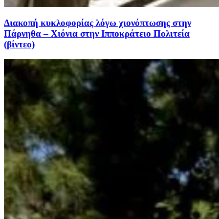
Διακοπή κυκλοφορίας λόγω χιονόπτωσης στην
Πάρνηθα – Χιόνια στην Ιπποκράτειο Πολιτεία
(βίντεο)