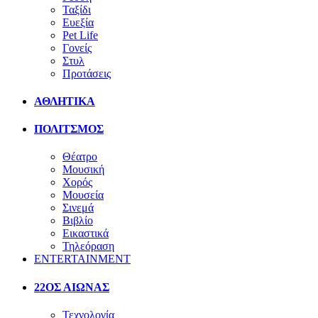
Ταξίδι
Ευεξία
Pet Life
Γονείς
Στυλ
Προτάσεις
ΑΘΛΗΤΙΚΑ
ΠΟΛΙΤΣΜΟΣ
Θέατρο
Μουσική
Χορός
Μουσεία
Σινεμά
Βιβλίο
Εικαστικά
Τηλεόραση
ENTERTAINMENT
22ΟΣ ΑΙΩΝΑΣ
Τεχνολογία