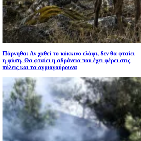
Πάρνηθα: Αν χαθεί το κόκκινο ελάφι, δεν θα φταίει
η φύση. Θα φταίει η αδράνεια που έχει φέρει στις
πόλεις και τα αγριογούρουνα