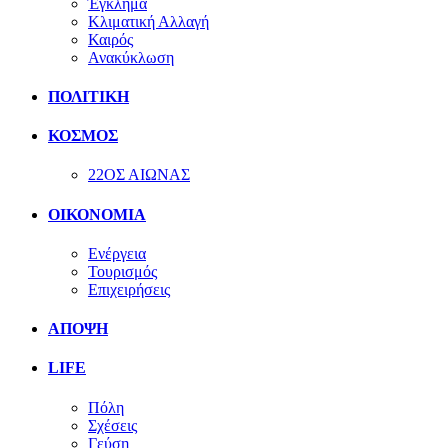
Έγκλημα
Κλιματική Αλλαγή
Καιρός
Ανακύκλωση
ΠΟΛΙΤΙΚΗ
ΚΟΣΜΟΣ
22ΟΣ ΑΙΩΝΑΣ
ΟΙΚΟΝΟΜΙΑ
Ενέργεια
Τουρισμός
Επιχειρήσεις
ΑΠΟΨΗ
LIFE
Πόλη
Σχέσεις
Γεύση