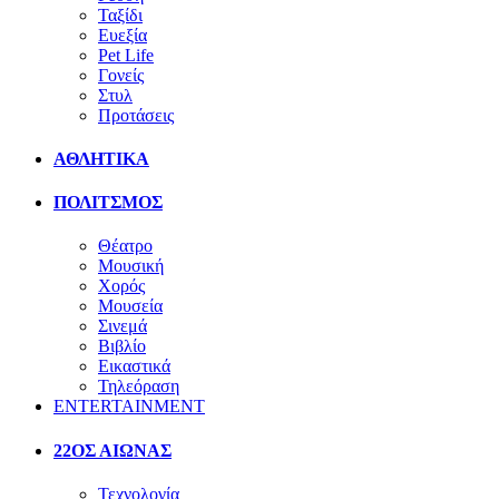
Ταξίδι
Ευεξία
Pet Life
Γονείς
Στυλ
Προτάσεις
ΑΘΛΗΤΙΚΑ
ΠΟΛΙΤΣΜΟΣ
Θέατρο
Μουσική
Χορός
Μουσεία
Σινεμά
Βιβλίο
Εικαστικά
Τηλεόραση
ENTERTAINMENT
22ΟΣ ΑΙΩΝΑΣ
Τεχνολογία