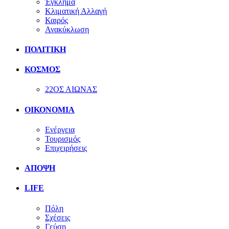
Έγκλημα
Κλιματική Αλλαγή
Καιρός
Ανακύκλωση
ΠΟΛΙΤΙΚΗ
ΚΟΣΜΟΣ
22ΟΣ ΑΙΩΝΑΣ
ΟΙΚΟΝΟΜΙΑ
Ενέργεια
Τουρισμός
Επιχειρήσεις
ΑΠΟΨΗ
LIFE
Πόλη
Σχέσεις
Γεύση