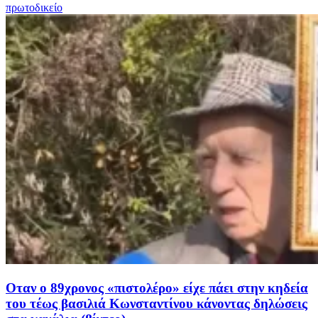
πρωτοδικείο
Οταν ο 89χρονος «πιστολέρο» είχε πάει στην κηδεία
του τέως βασιλιά Κωνσταντίνου κάνοντας δηλώσεις