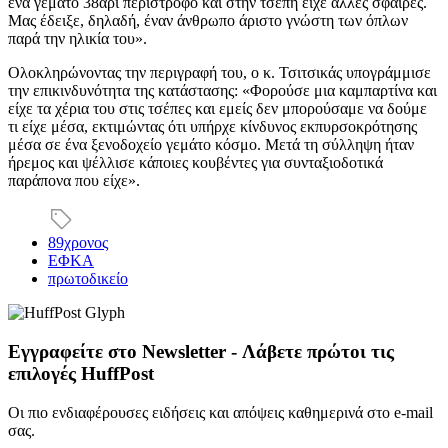
ένα γεμάτο 38άρι περίστροφο και στην τσέπη είχε άλλες σφαίρες.
Μας έδειξε, δηλαδή, έναν άνθρωπο άριστο γνώστη των όπλων
παρά την ηλικία του».
Ολοκληρώνοντας την περιγραφή του, ο κ. Τσιτσικάς υπογράμμισε
την επικινδυνότητα της κατάστασης: «Φορούσε μια καμπαρτίνα και
είχε τα χέρια του στις τσέπες και εμείς δεν μπορούσαμε να δούμε
τι είχε μέσα, εκτιμώντας ότι υπήρχε κίνδυνος εκπυρσοκρότησης
μέσα σε ένα ξενοδοχείο γεμάτο κόσμο. Μετά τη σύλληψη ήταν
ήρεμος και ψέλλισε κάποιες κουβέντες για συνταξιοδοτικά
παράπονα που είχε».
89χρονος
ΕΦΚΑ
πρωτοδικείο
Εγγραφείτε στο Newsletter - Λάβετε πρώτοι τις
επιλογές HuffPost
Οι πιο ενδιαφέρουσες ειδήσεις και απόψεις καθημερινά στο e-mail
σας.