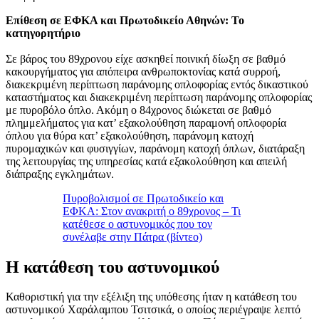
Επίθεση σε ΕΦΚΑ και Πρωτοδικείο Αθηνών: Το
κατηγορητήριο
Σε βάρος του 89χρονου είχε ασκηθεί ποινική δίωξη σε βαθμό
κακουργήματος για απόπειρα ανθρωποκτονίας κατά συρροή,
διακεκριμένη περίπτωση παράνομης οπλοφορίας εντός δικαστικού
καταστήματος και διακεκριμένη περίπτωση παράνομης οπλοφορίας
με πυροβόλο όπλο. Ακόμη ο 84χρονος διώκεται σε βαθμό
πλημμελήματος για κατ’ εξακολούθηση παραμονή οπλοφορία
όπλου για θύρα κατ’ εξακολούθηση, παράνομη κατοχή
πυρομαχικών και φυσιγγίων, παράνομη κατοχή όπλων, διατάραξη
της λειτουργίας της υπηρεσίας κατά εξακολούθηση και απειλή
διάπραξης εγκλημάτων.
Πυροβολισμοί σε Πρωτοδικείο και
ΕΦΚΑ: Στον ανακριτή ο 89χρονος – Τι
κατέθεσε ο αστυνομικός που τον
συνέλαβε στην Πάτρα (βίντεο)
Η κατάθεση του αστυνομικού
Καθοριστική για την εξέλιξη της υπόθεσης ήταν η κατάθεση του
αστυνομικού Χαράλαμπου Τσιτσικά, ο οποίος περιέγραψε λεπτό