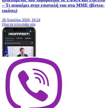
– Τι αναφέρει στην επιστολή του στα ΜΜΕ (βίντεο-
εικόνες)
28 Απριλίου 2026, 18:24
Oλα τα τελευταία νέα