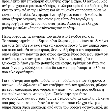
προς λεπτό την επιχείρηση σύλληψης στην Πάτρα. Ο αστυνομικός
ανέφερε χαρακτηριστικά: «Υπήρχε η πληροφορία ότι ο δράστης θα
κινείτο στην πόλη της Πάτρας και ότι πιθανόν να προσπαθούσε να
φύγει προς Ιταλία. Δεχτήκαμε ένα τηλέφωνο από το ξενοδοχείο
όπου ζήτησε διαμονή, στο οποίο μας είπαν ότι ταιριάζει η
περιγραφή με τον άνδρα που αναζητείτο. Αφού έγινε έλεγχος,
μπήκα με πολιτικά παριστάνοντας τον πελάτη».
Περιγράφοντας τις κινήσεις του μέσα στο ξενοδοχείο, ο κ.
Τσιτσικάς σημείωσε: «Ζήτησα ένα δωμάτιο, μου είπαν ότι δεν έχει
και τότε ζήτησα ένα καφέ για να κερδίσω χρόνο. Όταν μπήκα όμως
και αφού κοίταξα περιμετρικά, δεν αντιλήφθηκα την παρουσία του,
οπότε είπα την ιδιότητά μου στους εργαζομένους που μου είπαν ότι
ο άνδρας ήταν στον ημιώροφο. Λαμβάνοντας υπόψη ότι το
ξενοδοχείο ήταν γεμάτο μαθητές και κόσμο, κρίναμε ότι ήταν πιο
σωστό να μην αλλάξουμε επίπεδο και να περιμένουμε στο λόμπι
που είχε ορατότητα».
Για τη στιγμή που ήρθε πρόσωπο με πρόσωπο με τον 89χρονο, ο
αστυνομικός δήλωσε: «Όταν κατέβηκε από τον ημιώροφο, μίλησε
με έναν υπάλληλο, μου γύρισε την πλάτη και τότε μου δόθηκε η
ευκαιρία να τον ακινητοποιήσω. Εκείνη την ώρα ήταν
συνεργάσιμος και μου είπε “θα με δείξουν όλα τα κανάλια”. Εκείνο
που μας εντυπωσίασε ήταν ότι στον σωματικό έλεγχο είχε μια
υπηρεσιακή θήκη μασχάλης από αυτή που φοράνε αστυνομικοί, με