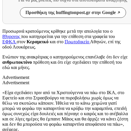
Προσθήκη της huffingtonpost.gr στην Google
Προσωρινά κρατούμενος κρίθηκε μετά την απολογία του ο
89χρονος
που κατηγορείται για την επίθεση στα γραφεία του
ΕΦΚΑ
στον
Κεραμεικό
και στο
Πρωτοδικείο
Αθηνών, επί της
οδού Λουκάρεως.
Ενώπιον της ανακρίτριας ο κατηγορούμενος επανέλαβε ότι δεν είχε
ανθρωποκτόνο
πρόθεση και ότι είχε σχεδιάσει την επίθεσή του
εδώ και μήνες.
Advertisement
Advertisement
«Είχα σχεδιάσει πριν από τα Χριστούγεννα να πάω στο ΙΚΑ, στο
Εφετείο και στο Στρασβούργο να πυροβολήσω χωρίς όμως να
θέλω να σκοτώσω κάποιον. Ήθελα να το κάνω χειμώνα γιατί
μπορώ να φοράω την καπαρντίνα να κρύβω την καραμπίνα, επειδή
όμως συνεχώς είχα δουλειές και πέρναγε ο καιρός και το ανέβαλλα
και σε λίγες ημέρες θα έμπαινε Μάιος και θα άρχιζε να κάνει ζέστη
και δεν θα μπορούσα να φοράω καπαρντίνα αποφάσισα να πάω»,
ανέφερε.