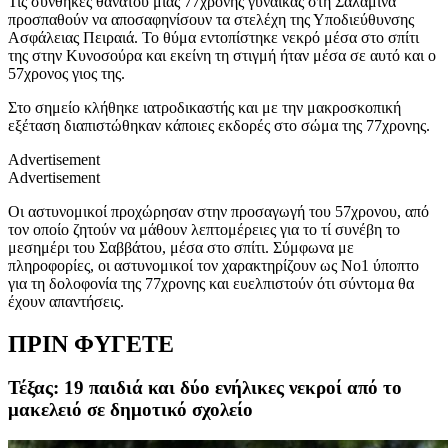
Τις συνθήκες θανάτου μίας 77χρονης γυναίκας στη Σαλαμίνα
προσπαθούν να αποσαφηνίσουν τα στελέχη της Υποδιεύθυνσης
Ασφάλειας Πειραιά. Το θύμα εντοπίστηκε νεκρό μέσα στο σπίτι
της στην Κυνοσούρα και εκείνη τη στιγμή ήταν μέσα σε αυτό και ο
57χρονος γιος της.
Στο σημείο κλήθηκε ιατροδικαστής και με την μακροσκοπική
εξέταση διαπιστώθηκαν κάποιες εκδορές στο σώμα της 77χρονης.
Advertisement
Advertisement
Οι αστυνομικοί προχώρησαν στην προσαγωγή του 57χρονου, από
τον οποίο ζητούν να μάθουν λεπτομέρειες για το τί συνέβη το
μεσημέρι του Σαββάτου, μέσα στο σπίτι. Σύμφωνα με
πληροφορίες, οι αστυνομικοί τον χαρακτηρίζουν ως Νο1 ύποπτο
για τη δολοφονία της 77χρονης και ευελπιστούν ότι σύντομα θα
έχουν απαντήσεις.
ΠΡΙΝ ΦΥΓΕΤΕ
Τέξας: 19 παιδιά και δύο ενήλικες νεκροί από το
μακελειό σε δημοτικό σχολείο