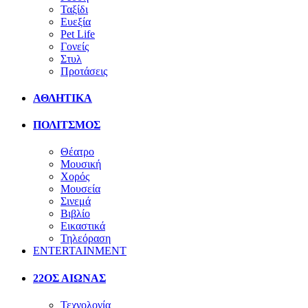
Ταξίδι
Ευεξία
Pet Life
Γονείς
Στυλ
Προτάσεις
ΑΘΛΗΤΙΚΑ
ΠΟΛΙΤΣΜΟΣ
Θέατρο
Μουσική
Χορός
Μουσεία
Σινεμά
Βιβλίο
Εικαστικά
Τηλεόραση
ENTERTAINMENT
22ΟΣ ΑΙΩΝΑΣ
Τεχνολογία