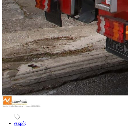
νεκρός