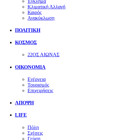
Έγκλημα
Κλιματική Αλλαγή
Καιρός
Ανακύκλωση
ΠΟΛΙΤΙΚΗ
ΚΟΣΜΟΣ
22ΟΣ ΑΙΩΝΑΣ
ΟΙΚΟΝΟΜΙΑ
Ενέργεια
Τουρισμός
Επιχειρήσεις
ΑΠΟΨΗ
LIFE
Πόλη
Σχέσεις
Γεύση