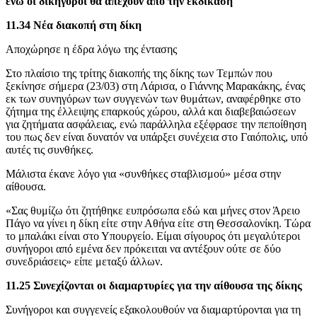
ενώ οι δικηγόροι θα απέχουν από την εκδίκαση
11.34 Νέα διακοπή στη δίκη
Αποχώρησε η έδρα λόγω της έντασης
Στο πλαίσιο της τρίτης διακοπής της δίκης των Τεμπών που
ξεκίνησε σήμερα (23/03) στη Λάρισα, ο Γιάννης Μαρακάκης, ένας
εκ των συνηγόρων των συγγενών των θυμάτων, αναφέρθηκε στο
ζήτημα της έλλειψης επαρκούς χώρου, αλλά και διαβεβαιώσεων
για ζητήματα ασφάλειας, ενώ παράλληλα εξέφρασε την πεποίθηση
του πως δεν είναι δυνατόν να υπάρξει συνέχεια στο Γαιόπολις, υπό
αυτές τις συνθήκες.
Μάλιστα έκανε λόγο για «συνθήκες σταβλισμού» μέσα στην
αίθουσα.
«Σας θυμίζω ότι ζητήθηκε ευπρόσωπα εδώ και μήνες στον Άρειο
Πάγο να γίνει η δίκη είτε στην Αθήνα είτε στη Θεσσαλονίκη. Τώρα
το μπαλάκι είναι στο Υπουργείο. Είμαι σίγουρος ότι μεγαλύτεροι
συνήγοροι από εμένα δεν πρόκειται να αντέξουν ούτε σε δύο
συνεδριάσεις» είπε μεταξύ άλλων.
11.25 Συνεχίζονται οι διαμαρτυρίες για την αίθουσα της δίκης
Συνήγοροι και συγγενείς εξακολουθούν να διαμαρτύρονται για τη