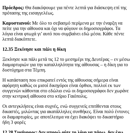
Πρόεδρος:
Θα διακόψουμε για πέντε λεπτά για διάσκεψη επί της
πρότασης της εισαγγελέως.
Καρυστιανού:
Με όλο το σεβασμό περίμενα με την έναρξη να
πείτε για την αίθουσα και όχι να φύγουν οι δημοσιογράφοι. Τα
λόγια είναι φτωχά γι’ αυτό που συμβαίνει εδώ μέσα. Κάθε πέντε
λεπτά διακόπτετε.
12.35 Ξεκίνησε και πάλι η δίκη
Ξεκίνησε και πάλι μετά τις 12 το μεσημέρι της Δευτέρας – εν μέσω
διαμαρτυριών για την καταλληλότητα της αίθουσας – η δίκη για το
δυστύχημα στα Τέμπη.
Η κατάσταση που επικρατεί εντός της αίθουσας σήμερα είναι
αφόρητη καθώς οι μισοί δικηγόροι είναι όρθιοι, πολλοί εκ των
συγγενών κάθονται στο εδώλιο ενώ οι δημοσιογράφοι δεν χωράνε
στην κεντρική αίθουσα στο κτίριο Γαιόπολις.
Οι αντεγκλήσεις είναι συχνές, ενώ συγγενείς επιτίθενται στους
δικαστές, μιλώντας για ακατάλληλες συνθήκες. Είναι πολύ έντονες
οι διαμαρτυρίες, με αποτέλεσμα να έχει διακόψει το δικαστήριο
ήδη 3 φορές
12.28 Συνήγορος: Δεν μπορώ ούτε το λόγο να πάρω, δεν έχω