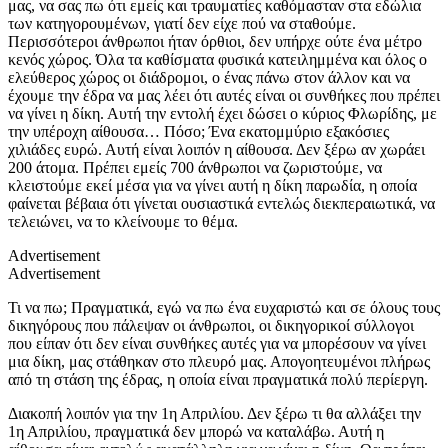
μας, να σας πω ότι εμείς και τραυματίες καθόμασταν στα εδώλια
των κατηγορουμένων, γιατί δεν είχε πού να σταθούμε.
Περισσότεροι άνθρωποι ήταν όρθιοι, δεν υπήρχε ούτε ένα μέτρο
κενός χώρος. Όλα τα καθίσματα φυσικά κατειλημμένα και όλος ο
ελεύθερος χώρος οι διάδρομοι, ο ένας πάνω στον άλλον και να
έχουμε την έδρα να μας λέει ότι αυτές είναι οι συνθήκες που πρέπει
να γίνει η δίκη. Αυτή την εντολή έχει δώσει ο κύριος Φλωρίδης, με
την υπέροχη αίθουσα… Πόσο; Ένα εκατομμύριο εξακόσιες
χιλιάδες ευρώ. Αυτή είναι λοιπόν η αίθουσα. Δεν ξέρω αν χωράει
200 άτομα. Πρέπει εμείς 700 άνθρωποι να ζωριστούμε, να
κλειστούμε εκεί μέσα για να γίνει αυτή η δίκη παρωδία, η οποία
φαίνεται βέβαια ότι γίνεται ουσιαστικά εντελώς διεκπεραιωτικά, να
τελειώνει, να το κλείνουμε το θέμα.
Advertisement
Advertisement
Τι να πω; Πραγματικά, εγώ να πω ένα ευχαριστώ και σε όλους τους
δικηγόρους που πάλεψαν οι άνθρωποι, οι δικηγορικοί σύλλογοι
που είπαν ότι δεν είναι συνθήκες αυτές για να μπορέσουν να γίνει
μια δίκη, μας στάθηκαν στο πλευρό μας. Απογοητευμένοι πλήρως
από τη στάση της έδρας, η οποία είναι πραγματικά πολύ περίεργη.
Διακοπή λοιπόν για την 1η Απριλίου. Δεν ξέρω τι θα αλλάξει την
1η Απριλίου, πραγματικά δεν μπορώ να καταλάβω. Αυτή η