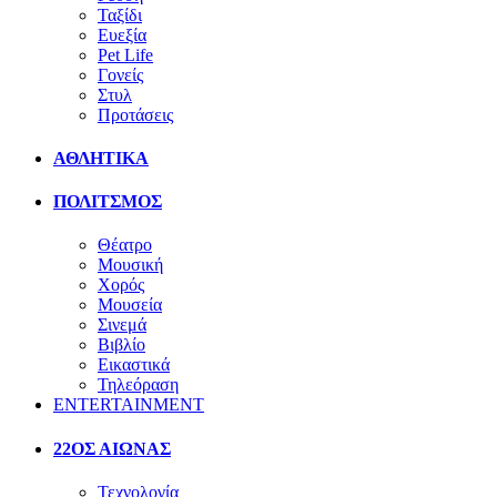
Ταξίδι
Ευεξία
Pet Life
Γονείς
Στυλ
Προτάσεις
ΑΘΛΗΤΙΚΑ
ΠΟΛΙΤΣΜΟΣ
Θέατρο
Μουσική
Χορός
Μουσεία
Σινεμά
Βιβλίο
Εικαστικά
Τηλεόραση
ENTERTAINMENT
22ΟΣ ΑΙΩΝΑΣ
Τεχνολογία