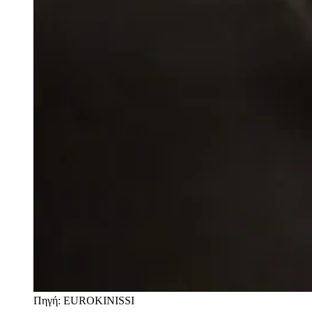
Πηγή: EUROKINISSI