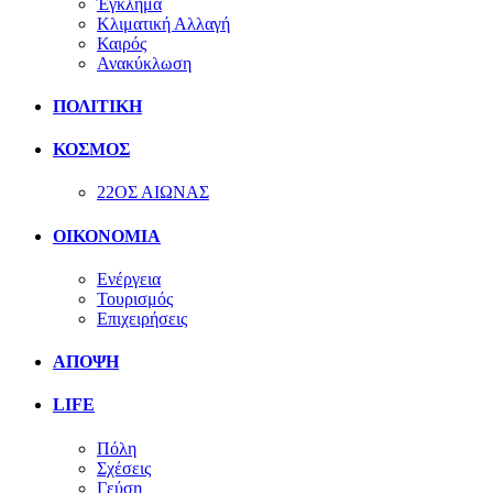
Έγκλημα
Κλιματική Αλλαγή
Καιρός
Ανακύκλωση
ΠΟΛΙΤΙΚΗ
ΚΟΣΜΟΣ
22ΟΣ ΑΙΩΝΑΣ
ΟΙΚΟΝΟΜΙΑ
Ενέργεια
Τουρισμός
Επιχειρήσεις
ΑΠΟΨΗ
LIFE
Πόλη
Σχέσεις
Γεύση