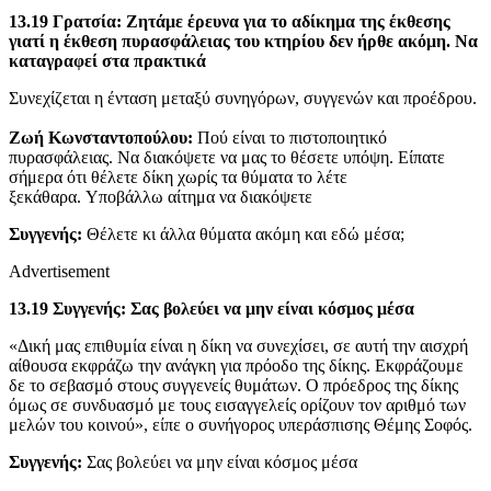
13.19 Γρατσία: Ζητάμε έρευνα για το αδίκημα της έκθεσης
γιατί η έκθεση πυρασφάλειας του κτηρίου δεν ήρθε ακόμη. Να
καταγραφεί στα πρακτικά
Συνεχίζεται η ένταση μεταξύ συνηγόρων, συγγενών και προέδρου.
Ζωή Κωνσταντοπούλου:
Πού είναι το πιστοποιητικό
πυρασφάλειας. Να διακόψετε να μας το θέσετε υπόψη. Είπατε
σήμερα ότι θέλετε δίκη χωρίς τα θύματα το λέτε
ξεκάθαρα. Υποβάλλω αίτημα να διακόψετε
Συγγενής:
Θέλετε κι άλλα θύματα ακόμη και εδώ μέσα;
Advertisement
13.19 Συγγενής: Σας βολεύει να μην είναι κόσμος μέσα
«Δική μας επιθυμία είναι η δίκη να συνεχίσει, σε αυτή την αισχρή
αίθουσα εκφράζω την ανάγκη για πρόοδο της δίκης. Εκφράζουμε
δε το σεβασμό στους συγγενείς θυμάτων. Ο πρόεδρος της δίκης
όμως σε συνδυασμό με τους εισαγγελείς ορίζουν τον αριθμό των
μελών του κοινού», είπε ο συνήγορος υπεράσπισης Θέμης Σοφός.
Συγγενής:
Σας βολεύει να μην είναι κόσμος μέσα