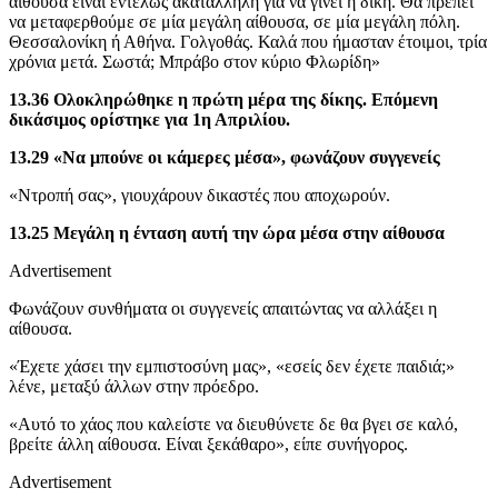
αίθουσα είναι εντελώς ακατάλληλη για να γίνει η δίκη. Θα πρέπει
να μεταφερθούμε σε μία μεγάλη αίθουσα, σε μία μεγάλη πόλη.
Θεσσαλονίκη ή Αθήνα. Γολγοθάς. Καλά που ήμασταν έτοιμοι, τρία
χρόνια μετά. Σωστά; Μπράβο στον κύριο Φλωρίδη»
13.36 Ολοκληρώθηκε η πρώτη μέρα της δίκης. Επόμενη
δικάσιμος ορίστηκε για 1η Απριλίου.
13.29 «Να μπούνε οι κάμερες μέσα», φωνάζουν συγγενείς
«Ντροπή σας», γιουχάρουν δικαστές που αποχωρούν.
13.25 Μεγάλη η ένταση αυτή την ώρα μέσα στην αίθουσα
Advertisement
Φωνάζουν συνθήματα οι συγγενείς απαιτώντας να αλλάξει η
αίθουσα.
«Έχετε χάσει την εμπιστοσύνη μας», «εσείς δεν έχετε παιδιά;»
λένε, μεταξύ άλλων στην πρόεδρο.
«Αυτό το χάος που καλείστε να διευθύνετε δε θα βγει σε καλό,
βρείτε άλλη αίθουσα. Είναι ξεκάθαρο», είπε συνήγορος.
Advertisement