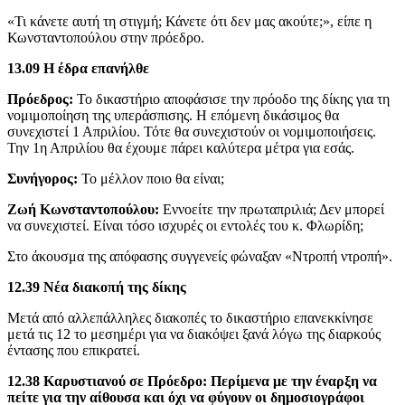
«Τι κάνετε αυτή τη στιγμή; Κάνετε ότι δεν μας ακούτε;», είπε η
Κωνσταντοπούλου στην πρόεδρο.
13.09 Η έδρα επανήλθε
Πρόεδρος:
Το δικαστήριο αποφάσισε την πρόοδο της δίκης για τη
νομιμοποίηση της υπεράσπισης. Η επόμενη δικάσιμος θα
συνεχιστεί 1 Απριλίου. Τότε θα συνεχιστούν οι νομιμοποιήσεις.
Την 1η Απριλίου θα έχουμε πάρει καλύτερα μέτρα για εσάς.
Συνήγορος:
Το μέλλον ποιο θα είναι;
Ζωή Κωνσταντοπούλου:
Εννοείτε την πρωταπριλιά; Δεν μπορεί
να συνεχιστεί. Είναι τόσο ισχυρές οι εντολές του κ. Φλωρίδη;
Στο άκουσμα της απόφασης συγγενείς φώναξαν «Ντροπή ντροπή».
12.39 Νέα διακοπή της δίκης
Μετά από αλλεπάλληλες διακοπές το δικαστήριο επανεκκίνησε
μετά τις 12 το μεσημέρι για να διακόψει ξανά λόγω της διαρκούς
έντασης που επικρατεί.
12.38 Καρυστιανού σε Πρόεδρο: Περίμενα με την έναρξη να
πείτε για την αίθουσα και όχι να φύγουν οι δημοσιογράφοι