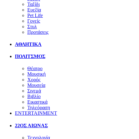
Ταξίδι
Ευεξία
Pet Life
Γονείς
Στυλ
Προτάσεις
ΑΘΛΗΤΙΚΑ
ΠΟΛΙΤΣΜΟΣ
Θέατρο
Μουσική
Χορός
Μουσεία
Σινεμά
Βιβλίο
Εικαστικά
Τηλεόραση
ENTERTAINMENT
22ΟΣ ΑΙΩΝΑΣ
Τεχνολογία