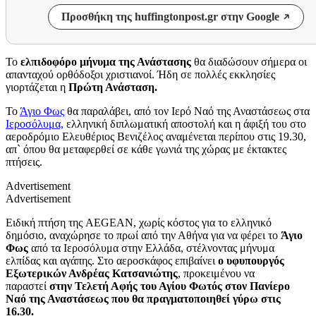
Προσθήκη της huffingtonpost.gr στην Google
Το
ελπιδοφόρο μήνυμα της Ανάστασης
θα διαδώσουν σήμερα οι
απανταχού ορθόδοξοι χριστιανοί. Ήδη σε πολλές εκκλησίες
γιορτάζεται η
Πρώτη Ανάσταση.
Το
Άγιο Φως
θα παραλάβει, από τον Ιερό Ναό της Αναστάσεως στα
Ιεροσόλυμα,
ελληνική διπλωματική αποστολή και η άφιξή του στο
αεροδρόμιο Ελευθέριος Βενιζέλος αναμένεται περίπου στις 19.30,
απ` όπου θα μεταφερθεί σε κάθε γωνιά της χώρας με έκτακτες
πτήσεις.
Advertisement
Advertisement
Ειδική πτήση της AEGEAN, χωρίς κόστος για το ελληνικό
δημόσιο, αναχώρησε το πρωί από την Αθήνα για να φέρει το
Άγιο
Φως
από τα Ιεροσόλυμα στην Ελλάδα, στέλνοντας μήνυμα
ελπίδας και αγάπης. Στο αεροσκάφος επιβαίνει
ο υφυπουργός
Εξωτερικών Ανδρέας Κατσανιώτης
, προκειμένου να
παραστεί
στην Τελετή Αφής του Αγίου Φωτός στον Πανίερο
Ναό της Αναστάσεως που θα πραγματοποιηθεί γύρω στις
16.30.