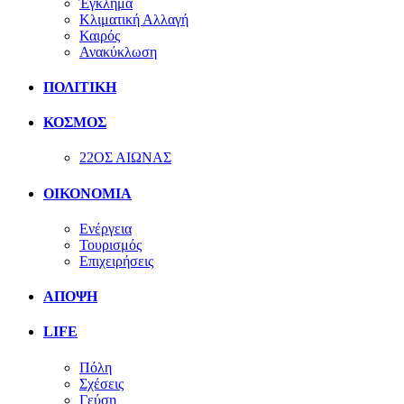
Έγκλημα
Κλιματική Αλλαγή
Καιρός
Ανακύκλωση
ΠΟΛΙΤΙΚΗ
ΚΟΣΜΟΣ
22ΟΣ ΑΙΩΝΑΣ
ΟΙΚΟΝΟΜΙΑ
Ενέργεια
Τουρισμός
Επιχειρήσεις
ΑΠΟΨΗ
LIFE
Πόλη
Σχέσεις
Γεύση