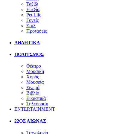
Ταξίδι
Ευεξία
Pet Life
Γονείς
Στυλ
Προτάσεις
ΑΘΛΗΤΙΚΑ
ΠΟΛΙΤΣΜΟΣ
Θέατρο
Μουσική
Χορός
Μουσεία
Σινεμά
Βιβλίο
Εικαστικά
Τηλεόραση
ENTERTAINMENT
22ΟΣ ΑΙΩΝΑΣ
Τεχνολογία