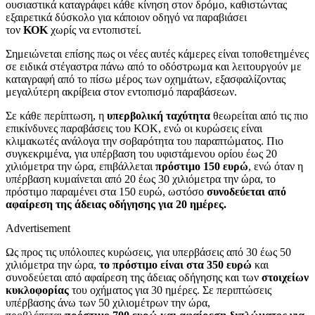
ουσιαστικά καταγράφει κάθε κίνηση στον δρόμο, καθιστώντας
εξαιρετικά δύσκολο για κάποιον οδηγό να παραβιάσει
τον
ΚΟΚ
χωρίς να εντοπιστεί.
Σημειώνεται επίσης πως οι νέες αυτές κάμερες είναι τοποθετημένες
σε ειδικά στέγαστρα πάνω από το οδόστρωμα και λειτουργούν με
καταγραφή από το πίσω μέρος των οχημάτων, εξασφαλίζοντας
μεγαλύτερη ακρίβεια στον εντοπισμό παραβάσεων.
Σε κάθε περίπτωση, η
υπερβολική ταχύτητα
θεωρείται από τις πιο
επικίνδυνες παραβάσεις του ΚΟΚ, ενώ οι κυρώσεις είναι
κλιμακωτές ανάλογα την σοβαρότητα του παραπτώματος. Πιο
συγκεκριμένα, για υπέρβαση του υφιστάμενου ορίου έως 20
χιλιόμετρα την ώρα, επιβάλλεται
πρόστιμο 150 ευρώ
, ενώ όταν η
υπέρβαση κυμαίνεται από 20 έως 30 χιλιόμετρα την ώρα, το
πρόστιμο παραμένει στα 150 ευρώ, ωστόσο
συνοδεύεται από
αφαίρεση της άδειας οδήγησης για 20 ημέρες.
Advertisement
Ως προς τις υπόλοιπες κυρώσεις, για υπερβάσεις από 30 έως 50
χιλιόμετρα την ώρα,
το πρόστιμο είναι στα 350 ευρώ
και
συνοδεύεται από αφαίρεση της άδειας οδήγησης και των
στοιχείων
κυκλοφορίας
του οχήματος για 30 ημέρες. Σε περιπτώσεις
υπέρβασης άνω των 50 χιλιομέτρων την ώρα,