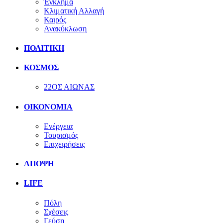
Έγκλημα
Κλιματική Αλλαγή
Καιρός
Ανακύκλωση
ΠΟΛΙΤΙΚΗ
ΚΟΣΜΟΣ
22ΟΣ ΑΙΩΝΑΣ
ΟΙΚΟΝΟΜΙΑ
Ενέργεια
Τουρισμός
Επιχειρήσεις
ΑΠΟΨΗ
LIFE
Πόλη
Σχέσεις
Γεύση