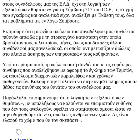
στους συναδέλφους μας της ΕΑΔ, όχι στη λογική των
εξιλαστήριων θυμάτων» για τη Σύμβαση 717 του ΟΣΕ, τη στιγμή
που εγκαίρως και αναλυτικά είχαν αναδείξει με Έκθεση τους, όλα
τα προβλήματα της εν λόγω Σύμβασης.
Εκτιμούμε ότι η αιφνίδια απώλεια του συναδέλφου μας συνδέεται
πιθανόν αιτιωδώς με τη στρεσογόνο κατάσταση στην οποία
βρισκόταν τους τελευταίους μήνες, όπως και δεκάδες άλλοι
συνάδελφοί μας πανελλαδικά, οι οποίοι αντιμετωπίζουν διώξεις
στο πλαίσιο άσκησης των υπηρεσιακών τους καθηκόντων.
Υπό το πρίσμα αυτό, η απώλεια αυτή συνδέεται με τις ευρύτερες
συνθήκες που αναδείχθηκαν με αφορμή το έγκλημα των Τεμπών,
ως αποτέλεσμα διαχρονικών παραλείψεων και χρόνιων
παθογενειών. Καλούμε την Πολιτεία να διερευνήσει πλήρως και σε
βάθος τις συνθήκες του θανάτου του συναδέλφου μας.
Παράλληλα, επισημαίνουμε ότι η λογική των «εξιλαστήριων
θυμάτων», με υπαλλήλους να καλούνται να επωμιστούν ευθύνες
που δεν τους αναλογούν, οφείλει να σταματήσει άμεσα, ώστε να
μην οδηγηθούμε σε νέες απώλειες ανθρώπινων ζωών. Ας είναι
ελαφρύ το χώμα που θα τον σκεπάσει».
ελεγκτής