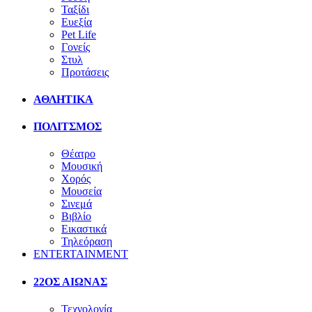
Ταξίδι
Ευεξία
Pet Life
Γονείς
Στυλ
Προτάσεις
ΑΘΛΗΤΙΚΑ
ΠΟΛΙΤΣΜΟΣ
Θέατρο
Μουσική
Χορός
Μουσεία
Σινεμά
Βιβλίο
Εικαστικά
Τηλεόραση
ENTERTAINMENT
22ΟΣ ΑΙΩΝΑΣ
Τεχνολογία