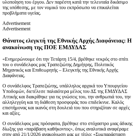
υλοποίηση του έργου. Δεν παρέστη κατά την τελευταία δικάσιμο
της υπόθεσης, με τον νομικό του εκπρόσωπο να επικαλείται
προβλήματα υγείας.
Advertisement
Advertisement
Θάνατος ελεγκτή της Εθνικής Αρχής Διαφάνειας: Η
ανακοίνωση της ΠΟΕ ΕΜΔΥΔΑΣ
«Ενημερώνουμε ότι την Τετάρτη 15/4, βρέθηκε νεκρός στο σπίτι
του ο συνάδελφος μας Τραπεζιώτης Δημήτρης, Πολιτικός
Μηχανικός και Επιθεωρητής – Ελεγκτής της Εθνικής Αρχής
Διαφάνειας.
Ο συνάδελφος Τραπεζιώτης, υπάλληλος αρχικά του Υπουργείου
Υποδομών, διετέλεσε παλαιότερα μέλος του ΔΣ της ΕΜΔΥΔΑΣ
Αττικής και διακρίθηκε για τις γνώσεις του, την ανθρωπιά του, την
αλληλεγγύη και τη διάθεση προσφοράς που επιδείκνυε. Καλός
επιστήμονας και ικανός στη δουλειά του που στηριζόταν σε αρχές
και αξίες.
Ο συνάδελφος μας πρόσφατα, βρέθηκε στο στόχαστρο μιας άδικης
δίωξης για «παράβαση καθήκοντος», όπως αναλυτικά αναφέραμε
στην από 21/1/2026 ανακοίνωση μας με τίτλο: «Συμπαράσταση