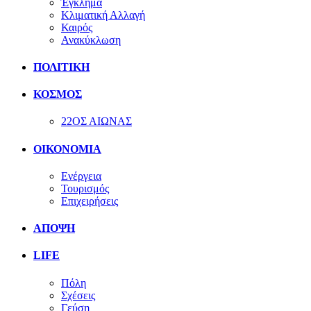
Έγκλημα
Κλιματική Αλλαγή
Καιρός
Ανακύκλωση
ΠΟΛΙΤΙΚΗ
ΚΟΣΜΟΣ
22ΟΣ ΑΙΩΝΑΣ
ΟΙΚΟΝΟΜΙΑ
Ενέργεια
Τουρισμός
Επιχειρήσεις
ΑΠΟΨΗ
LIFE
Πόλη
Σχέσεις
Γεύση