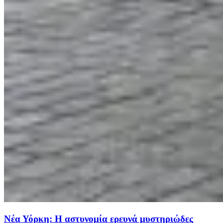
Νέα Υόρκη: Η αστυνομία ερευνά μυστηριώδες