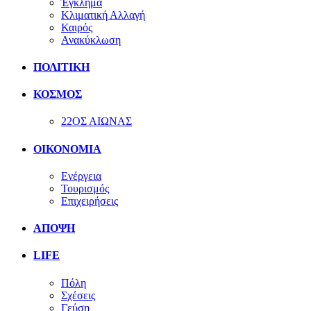
Έγκλημα
Κλιματική Αλλαγή
Καιρός
Ανακύκλωση
ΠΟΛΙΤΙΚΗ
ΚΟΣΜΟΣ
22ΟΣ ΑΙΩΝΑΣ
ΟΙΚΟΝΟΜΙΑ
Ενέργεια
Τουρισμός
Επιχειρήσεις
ΑΠΟΨΗ
LIFE
Πόλη
Σχέσεις
Γεύση