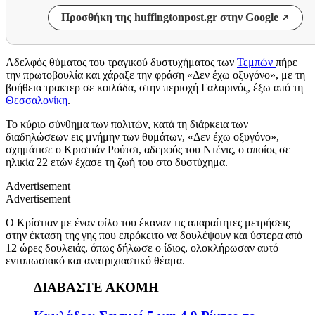
Προσθήκη της huffingtonpost.gr στην Google
Αδελφός θύματος του τραγικού δυστυχήματος των
Τεμπών
πήρε
την πρωτοβουλία και χάραξε την φράση «Δεν έχω οξυγόνο», με τη
βοήθεια τρακτερ σε κοιλάδα, στην περιοχή Γαλαρινός, έξω από τη
Θεσσαλονίκη
.
Το κύριο σύνθημα των πολιτών, κατά τη διάρκεια των
διαδηλώσεων εις μνήμην των θυμάτων, «Δεν έχω οξυγόνο»,
σχημάτισε ο Κριστιάν Ρούτσι, αδερφός του Ντένις, ο οποίος σε
ηλικία 22 ετών έχασε τη ζωή του στο δυστύχημα.
Advertisement
Advertisement
Ο Κρίστιαν με έναν φίλο του έκαναν τις απαραίτητες μετρήσεις
στην έκταση της γης που επρόκειτο να δουλέψουν και ύστερα από
12 ώρες δουλειάς, όπως δήλωσε ο ίδιος, ολοκλήρωσαν αυτό
εντυπωσιακό και ανατριχιαστικό θέαμα.
ΔΙΑΒΑΣΤΕ ΑΚΟΜΗ