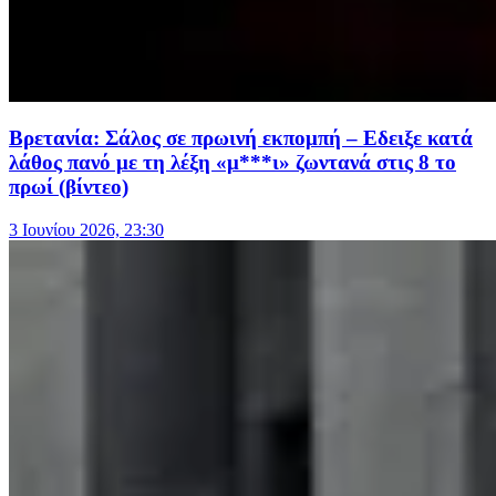
Βρετανία: Σάλος σε πρωινή εκπομπή – Εδειξε κατά
λάθος πανό με τη λέξη «μ***ι» ζωντανά στις 8 το
πρωί (βίντεο)
3 Ιουνίου 2026, 23:30