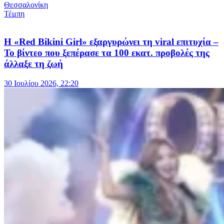
Θεσσαλονίκη
Τέμπη
Η «Red Bikini Girl» εξαργυρώνει τη viral επιτυχία –
Το βίντεο που ξεπέρασε τα 100 εκατ. προβολές της
άλλαξε τη ζωή
30 Ιουλίου 2026, 22:20