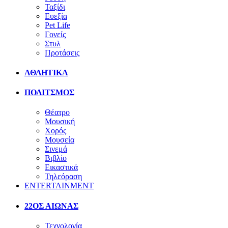
Ταξίδι
Ευεξία
Pet Life
Γονείς
Στυλ
Προτάσεις
ΑΘΛΗΤΙΚΑ
ΠΟΛΙΤΣΜΟΣ
Θέατρο
Μουσική
Χορός
Μουσεία
Σινεμά
Βιβλίο
Εικαστικά
Τηλεόραση
ENTERTAINMENT
22ΟΣ ΑΙΩΝΑΣ
Τεχνολογία