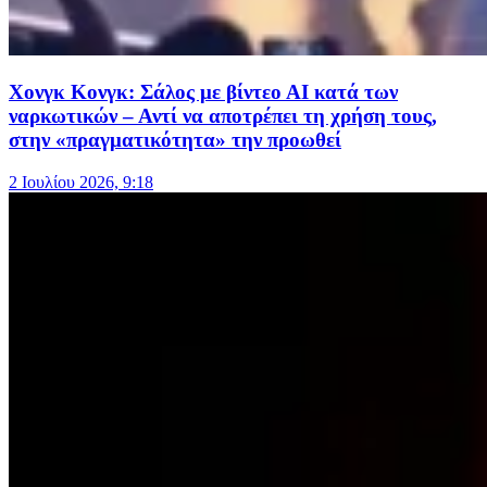
Χονγκ Κονγκ: Σάλος με βίντεο ΑΙ κατά των
ναρκωτικών – Αντί να αποτρέπει τη χρήση τους,
στην «πραγματικότητα» την προωθεί
2 Ιουλίου 2026, 9:18